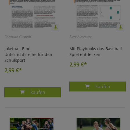
Christian Gustedt
Birte Almreiter
Jokeiba - Eine
Mit Playbooks das Baseball-
Unterrichtsreihe für den
Spiel entdecken
Schulsport
2,99
€*
2,99
€*
Produkt MIT P
kaufen
Produkt JOKEIBA - EINE UNTERRICHTS- REIH
kaufen