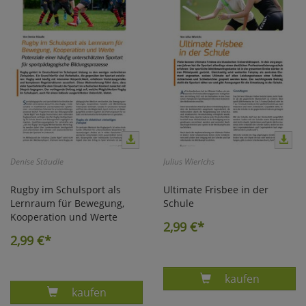
Denise Stäudle
Julius Wierichs
Rugby im Schulsport als
Ultimate Frisbee in der
Lernraum für Bewegung,
Schule
Kooperation und Werte
2,99
€*
2,99
€*
Produkt ULTIMA
kaufen
Produkt RUGBY IN DER SCHULE ALS LERN- 
kaufen