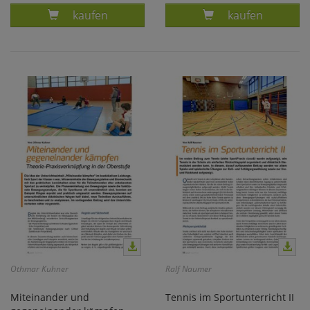
Produkt VOM PARTNERCHECK ZUM FALLTEST
Produkt DEMOK
kaufen
kaufen
Othmar Kuhner
Ralf Naumer
Miteinander und
Tennis im Sportunterricht II