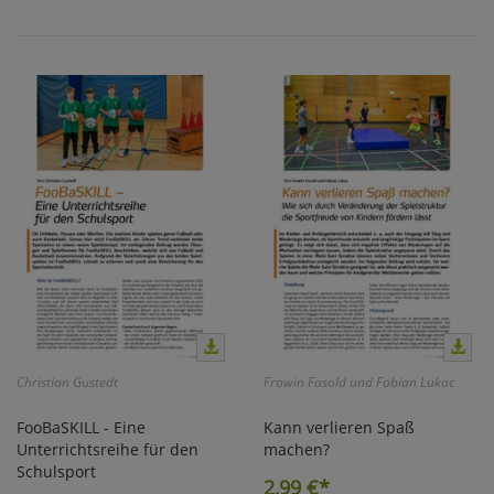
Christian Gustedt
Frowin Fasold und Fabian Lukac
FooBaSKILL - Eine
Kann verlieren Spaß
Unterrichtsreihe für den
machen?
Schulsport
2,99
€*