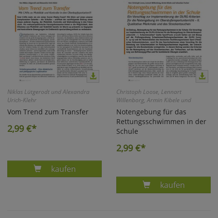
Niklas Lütgerodt und Alexandra
Christoph Loose, Lennart
Urich-Klehr
Willenborg, Armin Kibele und
Sebastian Fischer
Vom Trend zum Transfer
Notengebung für das
Rettungsschwimmen in der
2,99
€*
Schule
2,99
€*
Produkt MIT CARS ZU MOBILITÄT UND KONTR
kaufen
Produkt NOTEN
kaufen