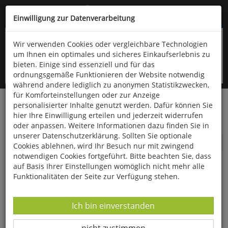
Kompletten Head der Seite überspringen
(06766) 903-200
oder (06766) 9323-960
Einwilligung zur Datenverarbeitung
Wir verwenden Cookies oder vergleichbare Technologien
um Ihnen ein optimales und sicheres Einkaufserlebnis zu
bieten. Einige sind essenziell und für das
ordnungsgemäße Funktionieren der Website notwendig
während andere lediglich zu anonymen Statistikzwecken,
für Komforteinstellungen oder zur Anzeige
personalisierter Inhalte genutzt werden. Dafür können Sie
Startseite
Bücher
Downloads
Zeitschriften
hier Ihre Einwilligung erteilen und jederzeit widerrufen
SportPraxis
oder anpassen. Weitere Informationen dazu finden Sie in
unserer Datenschutzerklärung. Sollten Sie optionale
SportPraxis
Cookies ablehnen, wird Ihr Besuch nur mit zwingend
notwendigen Cookies fortgeführt. Bitte beachten Sie, dass
auf Basis Ihrer Einstellungen womöglich nicht mehr alle
Funktionalitäten der Seite zur Verfügung stehen.
Datenverarbeitung -
Ich bin einverstanden
Datenverarbeitung -