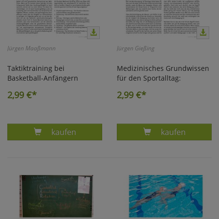
Jürgen Maaßmann
Jürgen Gießing
Taktiktraining bei
Medizinisches Grundwissen
Basketball-Anfängern
für den Sportalltag:
2,99
€*
2,99
€*
Produkt TAKTIKTRAINING BEI BASKET- BALL-A
Produkt MEDIZ
kaufen
kaufen