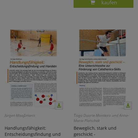
Produkt AUFSE
kaufen
Jürgen Maaßmann
Tiago Duarte Monteiro und Anna-
Maria Platschek
Handlungsfähigkeit:
Beweglich, stark und
Entscheidungsfindung und
geschickt -