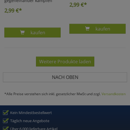
gegeneinander kämpfen
2,99
€*
2,99
€*
Produkt TENNIS
kaufen
Produkt MITEINANDER UND GEGENEINANDE
kaufen
Weitere Produkte laden
NACH OBEN
*Alle Preise verstehen sich inkl. gesetzlicher MwSt und zzgl.
Versandkosten
Kein Mindestbestellwert
Täglich neue Angebote
Über 6.000 lieferbare Artikel