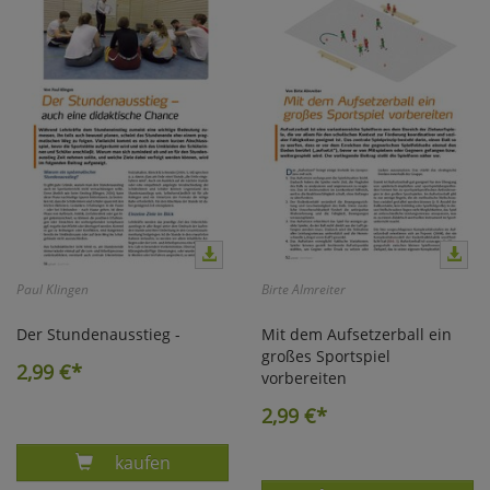
Marketing
Umfragetools
Cookies
Alle Akzeptieren
Cookies
Einstellungen speichern
zu Haupptseite Zustimmun
zurück
Paul Klingen
Birte Almreiter
Der Stundenausstieg -
Mit dem Aufsetzerball ein
großes Sportspiel
2,99
€*
vorbereiten
2,99
€*
Produkt DER STUNDENAUSSTIEG - AUCH EIN
kaufen