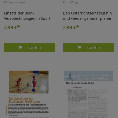
Philipp Rosendahl
Paul Klingen
Einsatz der 360°-
Den Unterrichtseinstieg hin
Videotechnologie im Sport -
und wieder genauer planen
2,99
€*
2,99
€*
Produkt EINSATZ DER 360GRAD-VIDEO- TECH
Produkt DEN U
kaufen
kaufen