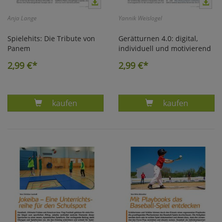
Anja Lange
Yannik Weislogel
Spielehits: Die Tribute von
Gerätturnen 4.0: digital,
Panem
individuell und motivierend
2,99
€*
2,99
€*
Produkt SPIELEHITS: TRIBUTE VON PANEM
Produkt GERÄTT
kaufen
kaufen