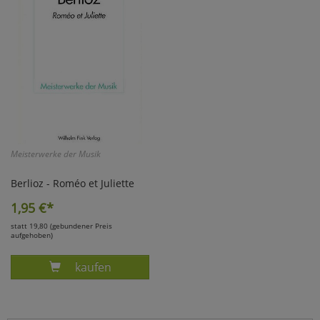
Marketing
Umfragetools
Cookies
Alle Akzeptieren
Cookies
Einstellungen speichern
Meisterwerke der Musik
zu Haupptseite Zustimmun
zurück
Berlioz - Roméo et Juliette
1,95
€*
statt 19,80 (gebundener Preis
aufgehoben)
Produkt SCHACHER, BERLIOZ - ROMEO ET JULI
kaufen