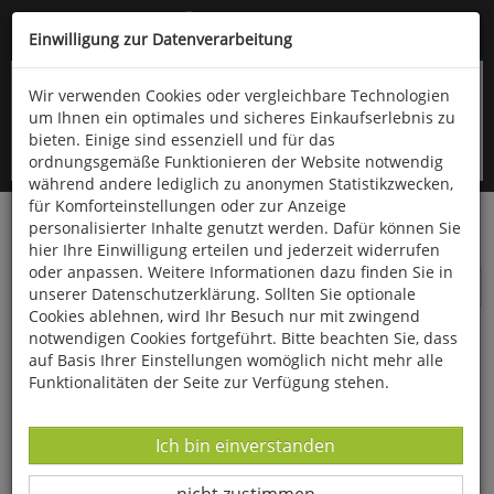
Kompletten Head der Seite überspringen
(06766) 903-200
oder (06766) 9323-960
Einwilligung zur Datenverarbeitung
Wir verwenden Cookies oder vergleichbare Technologien
um Ihnen ein optimales und sicheres Einkaufserlebnis zu
bieten. Einige sind essenziell und für das
ordnungsgemäße Funktionieren der Website notwendig
während andere lediglich zu anonymen Statistikzwecken,
für Komforteinstellungen oder zur Anzeige
personalisierter Inhalte genutzt werden. Dafür können Sie
Startseite
Fundgrube
Musik
hier Ihre Einwilligung erteilen und jederzeit widerrufen
oder anpassen. Weitere Informationen dazu finden Sie in
Musik
unserer Datenschutzerklärung. Sollten Sie optionale
Cookies ablehnen, wird Ihr Besuch nur mit zwingend
notwendigen Cookies fortgeführt. Bitte beachten Sie, dass
auf Basis Ihrer Einstellungen womöglich nicht mehr alle
Funktionalitäten der Seite zur Verfügung stehen.
Datenverarbeitung -
Ich bin einverstanden
Datenverarbeitung -