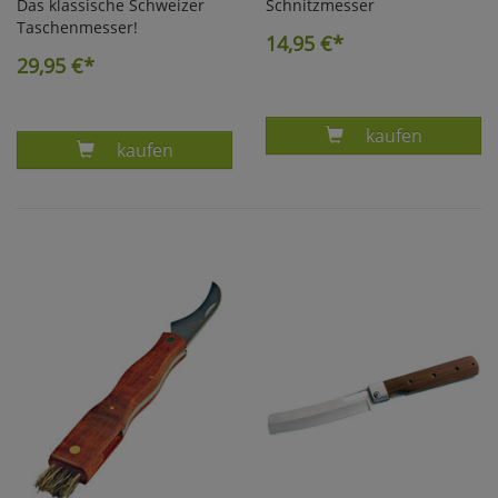
Das klassische Schweizer
Schnitzmesser
Taschenmesser!
14,95
€*
29,95
€*
Produkt SCHNI
kaufen
Produkt SCHWEIZER TASCHENMESSER
kaufen