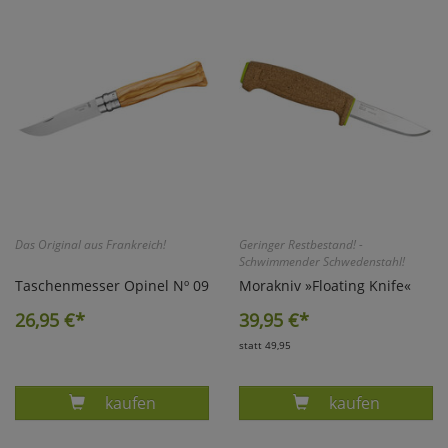
Marketing
Umfragetools
Cookies
Alle Akzeptieren
Cookies
Einstellungen speichern
Das Original aus Frankreich!
Geringer Restbestand! -
zu Haupptseite Zustimmun
zurück
Schwimmender Schwedenstahl!
Taschenmesser Opinel Nº 09
Morakniv »Floating Knife«
26,95
€*
39,95
€*
statt 49,95
Produkt OPINEL Nº 09 - MESSER OLIVENHOLZ
Produkt MORAK
kaufen
kaufen