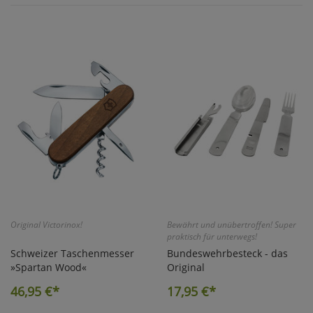
Original Victorinox!
Bewährt und unübertroffen! Super
praktisch für unterwegs!
Schweizer Taschenmesser
Bundeswehrbesteck - das
»Spartan Wood«
Original
46,95
€*
17,95
€*