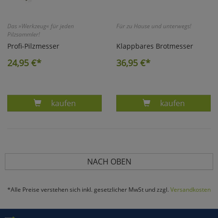
Das »Werkzeug« für jeden
Für zu Hause und unterwegs!
Pilzsammler!
Profi-Pilzmesser
Klappbares Brotmesser
24,95
€*
36,95
€*
Produkt PILZMESSER
Produkt KLAP
kaufen
kaufen
NACH OBEN
*Alle Preise verstehen sich inkl. gesetzlicher MwSt und zzgl.
Versandkosten