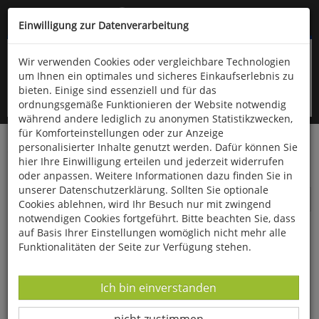
Kompletten Head der Seite überspringen
(06766) 903-200
oder (06766) 9323-960
Einwilligung zur Datenverarbeitung
Wir verwenden Cookies oder vergleichbare Technologien
um Ihnen ein optimales und sicheres Einkaufserlebnis zu
bieten. Einige sind essenziell und für das
ordnungsgemäße Funktionieren der Website notwendig
während andere lediglich zu anonymen Statistikzwecken,
für Komforteinstellungen oder zur Anzeige
personalisierter Inhalte genutzt werden. Dafür können Sie
Startseite
Technik & Freizeit
Outdoor & Wandern
hier Ihre Einwilligung erteilen und jederzeit widerrufen
Messer
oder anpassen. Weitere Informationen dazu finden Sie in
unserer Datenschutzerklärung. Sollten Sie optionale
Messer
Cookies ablehnen, wird Ihr Besuch nur mit zwingend
notwendigen Cookies fortgeführt. Bitte beachten Sie, dass
auf Basis Ihrer Einstellungen womöglich nicht mehr alle
Funktionalitäten der Seite zur Verfügung stehen.
Datenverarbeitung -
Ich bin einverstanden
Datenverarbeitung -