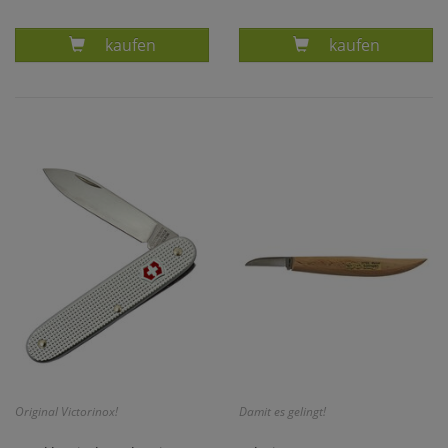
Produkt TASCHENMESSER SPARTAN NUSSBA
Produkt ORIG
kaufen
kaufen
Original Victorinox!
Damit es gelingt!