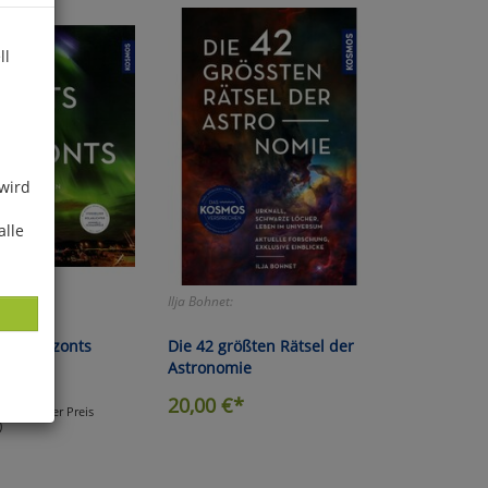
ll
 wird
alle
Ilja Bohnet:
des Horizonts
Die 42 größten Rätsel der
Astronomie
*
20,00
€*
(gebundener Preis
)
ies
glich