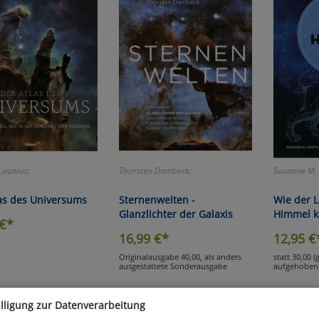
Launius:
Thorsten Dambeck:
Susanne M.
as des Universums
Sternenwelten -
Wie der 
Glanzlichter der Galaxis
Himmel 
€*
16,99
€*
12,95
€
Originalausgabe 40,00, als anders
statt 30,00 
ausgestattete Sonderausgabe
aufgehoben
illigung zur Datenverarbeitung