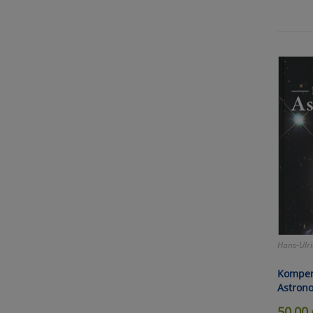
Hans-Ulri
Kompen
Astron
50,00