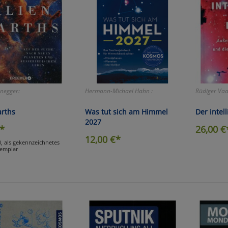
enegger:
Hermann-Michael Hahn :
Rüdiger Vaa
arths
Was tut sich am Himmel
Der intel
2027
*
26,00
€
12,00
€*
0, als gekennzeichnetes
emplar