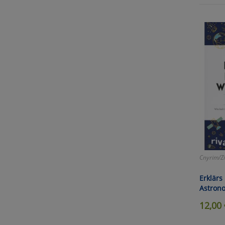
Selbs
anpa
Ko
Wa
Pe
Ma
Cnyrim/Z
Um
Erklärs 
Astron
12,00