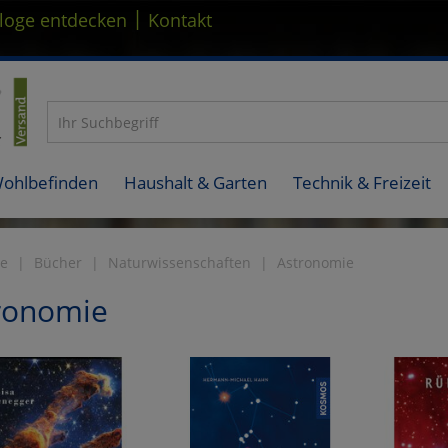
|
loge entdecken
Kontakt
Wohlbefinden
Haushalt & Garten
Technik & Freizeit
te
Bücher
Naturwissenschaften
Astronomie
ronomie