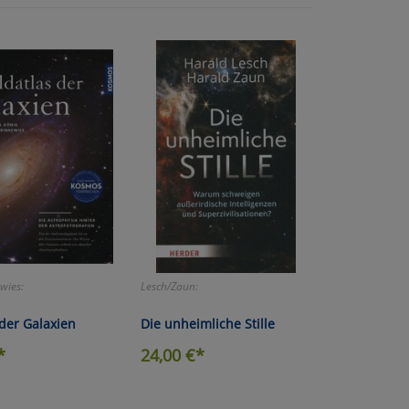
der
wies:
Lesch/Zaun:
 der Galaxien
Die unheimliche Stille
*
24,00
€*