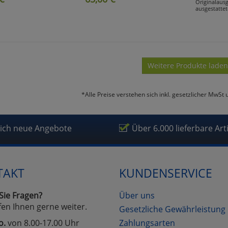
Originalausg
ausgestatte
Weitere Produkte laden
*Alle Preise verstehen sich inkl. gesetzlicher MwSt 
lich neue Angebote
Über 6.000 lieferbare Art
TAKT
KUNDENSERVICE
Sie Fragen?
Über uns
fen Ihnen gerne weiter.
Gesetzliche Gewährleistung
o.
von 8.00-17.00 Uhr
Zahlungsarten