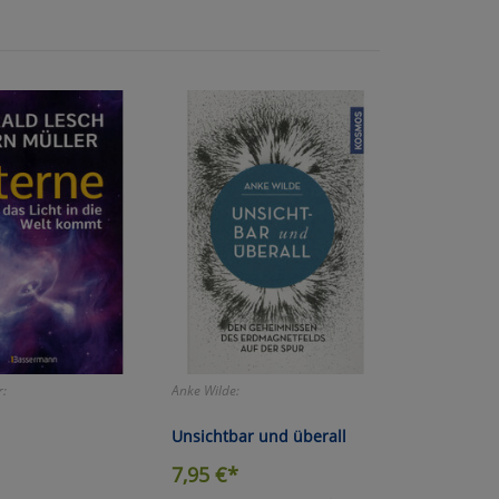
atenverarbeitung (Seitenende)
r:
Anke Wilde:
Unsichtbar und überall
7,95
€*