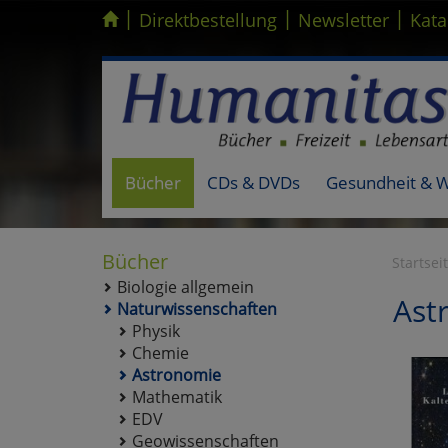
|
|
|
Kompletten Head der Seite überspringen
Direktbestellung
Newsletter
Kata
Bücher
CDs & DVDs
Gesundheit & 
Bücher
Startsei
Biologie allgemein
Ast
Naturwissenschaften
Physik
Chemie
Astronomie
Mathematik
EDV
Geowissenschaften