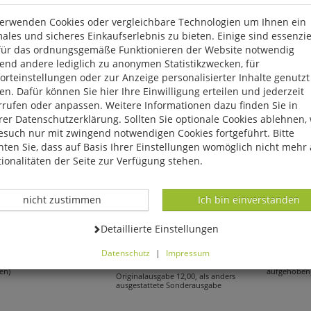
verwenden Cookies oder vergleichbare Technologien um Ihnen ein
ales und sicheres Einkaufserlebnis zu bieten. Einige sind essenzie
für das ordnungsgemäße Funktionieren der Website notwendig
end andere lediglich zu anonymen Statistikzwecken, für
rteinstellungen oder zur Anzeige personalisierter Inhalte genutzt
n. Dafür können Sie hier Ihre Einwilligung erteilen und jederzeit
rrufen oder anpassen. Weitere Informationen dazu finden Sie in
er Datenschutzerklärung. Sollten Sie optionale Cookies ablehnen,
esuch nur mit zwingend notwendigen Cookies fortgeführt. Bitte
ten Sie, dass auf Basis Ihrer Einstellungen womöglich nicht mehr 
ionalitäten der Seite zur Verfügung stehen.
rooke-Hitching:
Becky Smethurst:
Stefan Seip:
Datenverarbeitung -
Datenverarbeitung -
nicht zustimmen
Ich bin einverstanden
as des Himmels
Das kleine Buch vom
Jenseits 
Datenverarbeitung -
Detaillierte Einstellungen
großen Knall
*
14,99
€
Datenschutz
|
Impressum
7,95
€*
00 (gebundener Preis
statt 40,00 
können Sie alle optionalen Cookies einstellen. Sollten Sie optionale
en)
aufgehoben
Originalausgabe 12,00, als anders
ies ablehnen, wird Ihr Besuch nur mit zwingend notwendigen Cook
ausgestattete Sonderausgabe
eführt. Bitte beachten Sie, dass auf Basis Ihrer Einstellungen womö
 mehr alle Funktionalitäten der Seite zur Verfügung stehen.