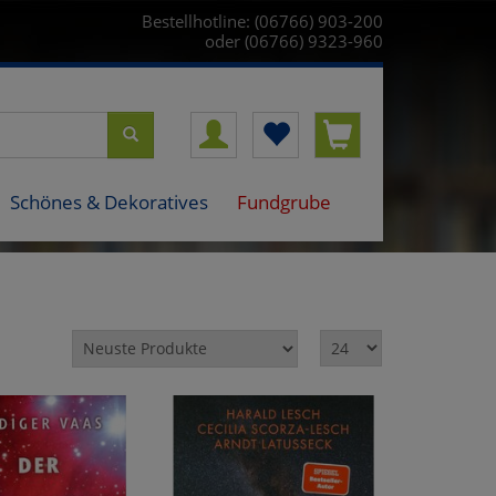
Bestellhotline: (06766) 903-200
oder (06766) 9323-960
Schönes & Dekoratives
Fundgrube