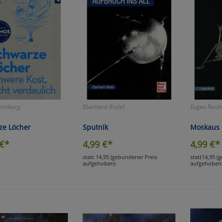
Grinberg:
Eberhard Rödel:
Eugen Reichl
ze Löcher
Sputnik
Moskaus
€*
4,99
€*
4,99
€*
statt 14,95 (gebundener Preis
statt14,95 (
aufgehoben)
aufgehoben