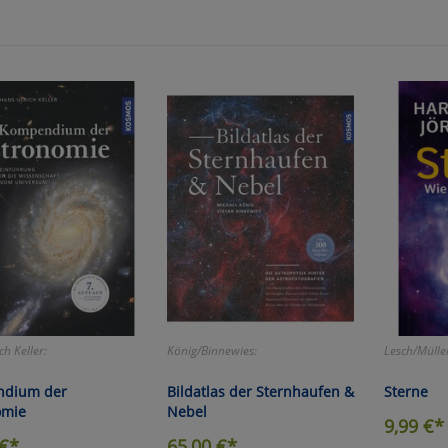
zu Haupptseite Zustimmung D
zurück
ch Keller:
König/Binnewies:
Lesch/Mülle
dium der
Bildatlas der Sternhaufen &
Sterne
omie
Nebel
9,99
€*
€*
65,00
€*