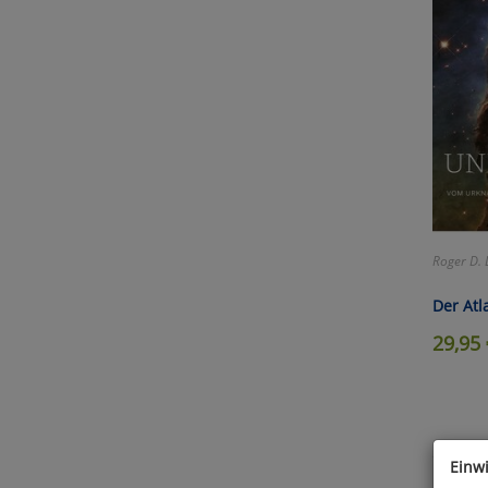
Roger D. 
Der Atl
29,95
Einw