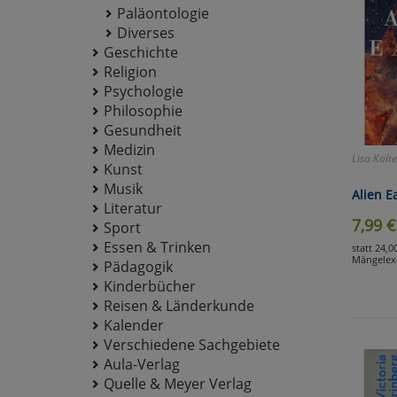
Paläontologie
Diverses
Geschichte
Religion
Psychologie
Philosophie
Gesundheit
Medizin
Lisa Kalt
Kunst
Musik
Alien E
Literatur
7,99
€
Sport
Essen & Trinken
statt 24,0
Mängelex
Pädagogik
Kinderbücher
Reisen & Länderkunde
Kalender
Verschiedene Sachgebiete
Aula-Verlag
Quelle & Meyer Verlag