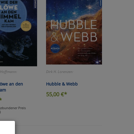
 Hoffmann:
Dirk H. Lorenzen:
Löwe an den
Hubble & Webb
kam
55,00
€*
*
(gebundener Preis
)