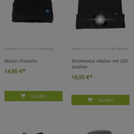
Modisch, warm und nachhaltig!
Warm und sicher durch den Winter!
Mütze »Tübach«
Strickmütze »Malix« mit LED-
Strahler
14,95
€*
16,95
€*
Produkt MÜTZE TÜBACH SCHWARZ EINHEITS
kaufen
Produkt LED M
kaufen