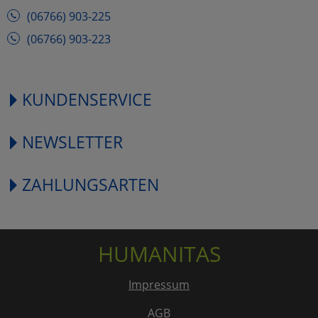
(06766) 903-225
(06766) 903-223
KUNDENSERVICE
NEWSLETTER
ZAHLUNGSARTEN
HUMANITAS
Impressum
AGB