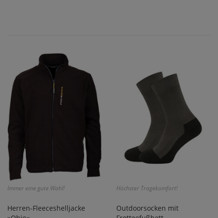
Immer eine gute Wahl!
Höchster Tragekomfort!
Herren-Fleeceshelljacke
Outdoorsocken mit
»Ohio«
Frotteefußbett