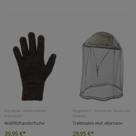
Aus bester unbehandelter
Restposten! - Schützt vor Sonne und
Schurwolle!
Insekten!
Wollfilzhandschuhe
Trekmates-Hut »Borneo«
39,95
€*
29,95
€*