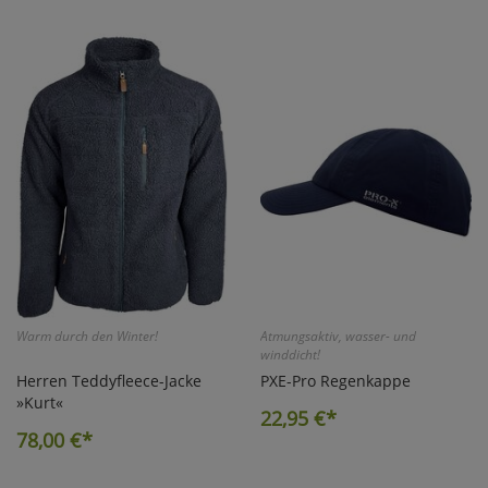
Warm durch den Winter!
Atmungsaktiv, wasser- und
winddicht!
Herren Teddyfleece-Jacke
PXE-Pro Regenkappe
»Kurt«
22,95
€*
78,00
€*