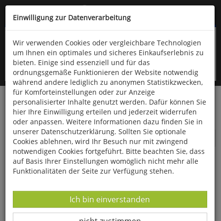
Kompletten Head der Seite überspringen
(06766) 903-200
oder (06766) 9323-960
Einwilligung zur Datenverarbeitung
Wir verwenden Cookies oder vergleichbare Technologien
um Ihnen ein optimales und sicheres Einkaufserlebnis zu
bieten. Einige sind essenziell und für das
ordnungsgemäße Funktionieren der Website notwendig
während andere lediglich zu anonymen Statistikzwecken,
für Komforteinstellungen oder zur Anzeige
personalisierter Inhalte genutzt werden. Dafür können Sie
Startseite
Technik & Freizeit
Outdoor & Wandern
hier Ihre Einwilligung erteilen und jederzeit widerrufen
Bekleidung
oder anpassen. Weitere Informationen dazu finden Sie in
unserer Datenschutzerklärung. Sollten Sie optionale
Bekleidung
Cookies ablehnen, wird Ihr Besuch nur mit zwingend
notwendigen Cookies fortgeführt. Bitte beachten Sie, dass
auf Basis Ihrer Einstellungen womöglich nicht mehr alle
Funktionalitäten der Seite zur Verfügung stehen.
Datenverarbeitung -
Ich bin einverstanden
Datenverarbeitung -