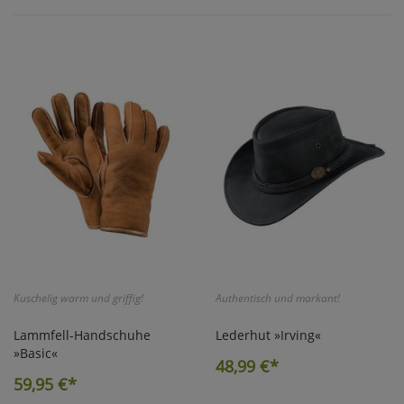
Kuschelig warm und griffig!
Authentisch und markant!
Lammfell-Handschuhe
Lederhut »Irving«
»Basic«
48,99
€*
59,95
€*