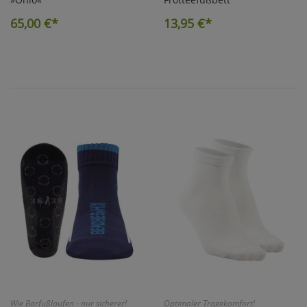
65,00
€*
13,95
€*
Wie Barfußlaufen - nur sicherer!
Optimaler Tragekomfort!