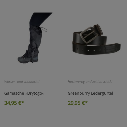
Wasser- und winddicht!
Hochwertig und zeitlos schick!
Gamasche »Drytogo«
Greenburry Ledergürtel
34,95
€*
29,95
€*