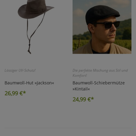
Marketing
Umfragetools
Cookies
Alle Akzeptieren
Cookies
Einstellungen speichern
Lässiger UV-Schutz!
Die perfekte Mischung aus Stil und
Komfort!
zu Haupptseite Zustimmun
zurück
Baumwoll-Hut »Jackson«
Baumwoll-Schiebermütze
»Kintail«
26,99
€*
24,99
€*