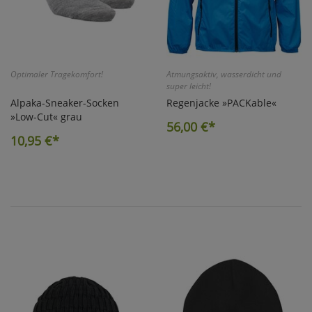
Optimaler Tragekomfort!
Atmungsaktiv, wasserdicht und
super leicht!
Alpaka-Sneaker-Socken
Regenjacke »PACKable«
»Low-Cut« grau
56,00
€*
10,95
€*