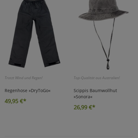
Trotzt Wind und Regen!
Top-Qualität aus Australien!
Regenhose »DryToGo«
Scippis Baumwollhut
»Sonora«
49,95
€*
26,99
€*