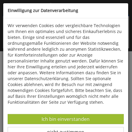
Kompletten Head der Seite überspringen
(06766) 903-200
oder (06766) 9323-960
Einwilligung zur Datenverarbeitung
Wir verwenden Cookies oder vergleichbare Technologien
um Ihnen ein optimales und sicheres Einkaufserlebnis zu
bieten. Einige sind essenziell und für das
ordnungsgemäße Funktionieren der Website notwendig
während andere lediglich zu anonymen Statistikzwecken,
für Komforteinstellungen oder zur Anzeige
personalisierter Inhalte genutzt werden. Dafür können Sie
Startseite
Bücher
Aula-Verlag
Insekten & Wirbellose
hier Ihre Einwilligung erteilen und jederzeit widerrufen
oder anpassen. Weitere Informationen dazu finden Sie in
Insekten & Wirbellose
unserer Datenschutzerklärung. Sollten Sie optionale
Cookies ablehnen, wird Ihr Besuch nur mit zwingend
notwendigen Cookies fortgeführt. Bitte beachten Sie, dass
auf Basis Ihrer Einstellungen womöglich nicht mehr alle
Funktionalitäten der Seite zur Verfügung stehen.
Datenverarbeitung -
Ich bin einverstanden
Datenverarbeitung -