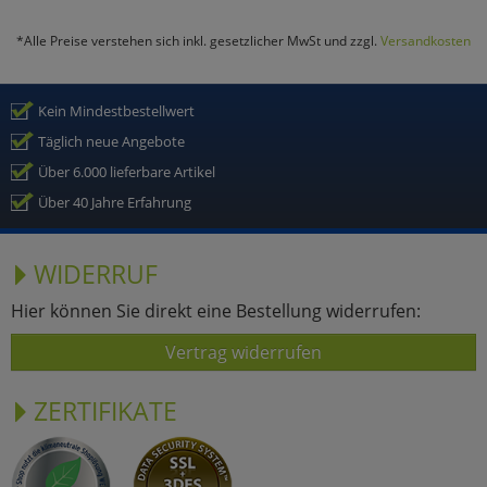
Marketing
*Alle Preise verstehen sich inkl. gesetzlicher MwSt und zzgl.
Versandkosten
Umfragetools
Kein Mindestbestellwert
Täglich neue Angebote
Über 6.000 lieferbare Artikel
Cookies
Alle Akzeptieren
Über 40 Jahre Erfahrung
Cookies
Einstellungen speichern
WIDERRUF
zu Haupptseite Zustimmun
zurück
Hier können Sie direkt eine Bestellung widerrufen:
Vertrag widerrufen
ZERTIFIKATE