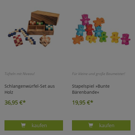
Marketing
Umfragetools
Cookies
Alle Akzeptieren
Cookies
Einstellungen speichern
Tüfteln mit Niveau!
Für kleine und große Baumeister!
zu Haupptseite Zustimmun
zurück
Schlangenwürfel-Set aus
Stapelspiel »Bunte
Holz
Bärenbande«
36,95
€*
19,95
€*
Produkt SCHLANGENWÜRFEL-SET IN HOLZBOX
Produkt STAPE
kaufen
kaufen