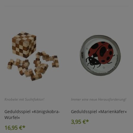
Knobelei mit Suchtfaktor!
Immer eine neue Herausforderung!
Geduldsspiel »Königskobra-
Geduldsspiel »Marienkäfer«
Würfel«
3,95
€*
16,95
€*