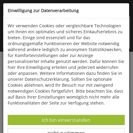
Kompletten Head der Seite überspringen
(06766) 903-200
oder (06766) 9323-960
Einwilligung zur Datenverarbeitung
Wir verwenden Cookies oder vergleichbare Technologien
um Ihnen ein optimales und sicheres Einkaufserlebnis zu
bieten. Einige sind essenziell und für das
ordnungsgemäße Funktionieren der Website notwendig
während andere lediglich zu anonymen Statistikzwecken,
für Komforteinstellungen oder zur Anzeige
personalisierter Inhalte genutzt werden. Dafür können Sie
Startseite
Technik & Freizeit
Spiel & Spaß
hier Ihre Einwilligung erteilen und jederzeit widerrufen
Geduldsspiele
oder anpassen. Weitere Informationen dazu finden Sie in
unserer Datenschutzerklärung. Sollten Sie optionale
Geduldsspiele
Cookies ablehnen, wird Ihr Besuch nur mit zwingend
notwendigen Cookies fortgeführt. Bitte beachten Sie, dass
auf Basis Ihrer Einstellungen womöglich nicht mehr alle
Funktionalitäten der Seite zur Verfügung stehen.
Datenverarbeitung -
Ich bin einverstanden
Datenverarbeitung -