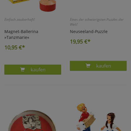
Einfach zauberhaft!
Eines der schwierigsten Puzzles der
Welt!
Magnet-Ballerina
Neuseeland-Puzzle
»Tanzmarie«
19,95
€*
10,95
€*
Produkt NEUSE
kaufen
Produkt MAGNET-BALLERINA TANZMARIE
kaufen