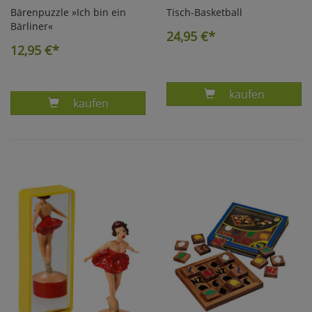
Bärenpuzzle »Ich bin ein
Tisch-Basketball
Bärliner«
24,95
€*
12,95
€*
Produkt TISCHS
kaufen
Produkt BÄRENPUZZEL ICH BIN EIN BÄRLINER
kaufen