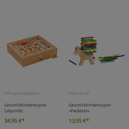
Achtung »Suchtgefahr«!
Immer drauf!
Geschicklichkeitsspiel
Geschicklichkeitsspiel
Labyrinth
»Packesel«
34,95
€*
13,95
€*