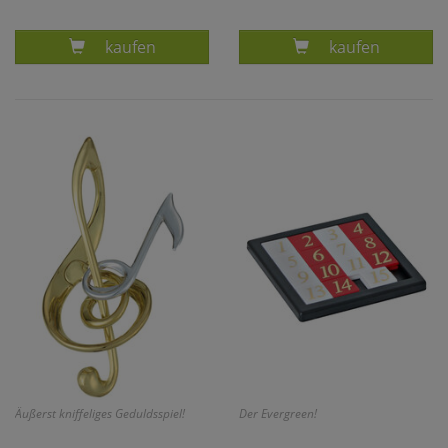
Produkt LABYRINTH GESCHICKLICHKEITS- SPI
Produkt PACKE
kaufen
kaufen
Äußerst kniffeliges Geduldsspiel!
Der Evergreen!