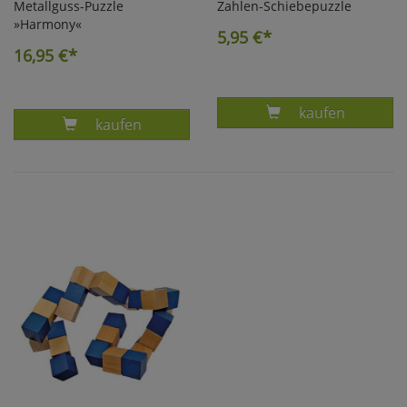
Metallguss-Puzzle
Zahlen-Schiebepuzzle
»Harmony«
5,95
€*
16,95
€*
Produkt ZAHLE
kaufen
Produkt METALLGUß-PUZZLE HARMONY
kaufen