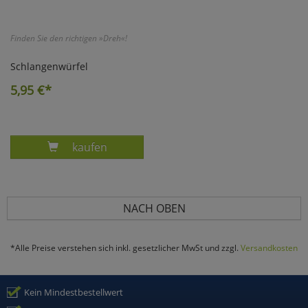
Finden Sie den richtigen »Dreh«!
Schlangenwürfel
5,95
€*
Produkt SCHLANGENWÜRFEL
kaufen
NACH OBEN
*Alle Preise verstehen sich inkl. gesetzlicher MwSt und zzgl.
Versandkosten
Kein Mindestbestellwert