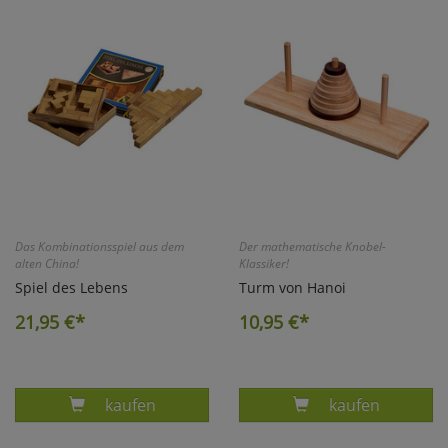
Das Kombinationsspiel aus dem
Der mathematische Knobel-
alten China!
Klassiker!
Spiel des Lebens
Turm von Hanoi
21,95
€*
10,95
€*
Produkt SPIEL DES LEBENS
Produkt TURM 
kaufen
kaufen