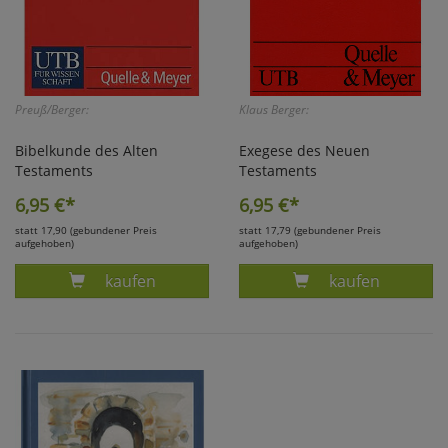
Preuß/Berger:
Klaus Berger:
Bibelkunde des Alten
Exegese des Neuen
Testaments
Testaments
6,95
€*
6,95
€*
statt 17,90 (gebundener Preis
statt 17,79 (gebundener Preis
aufgehoben)
aufgehoben)
Produkt PREUSS, BIBELKUNDE AT U. NT (1) (U
Produkt BERGE
kaufen
kaufen