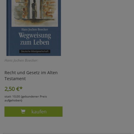
Hans Jochen Boecker:
Recht und Gesetz im Alten
Testament
2,50
€*
statt 10,00 (gebundener Preis
aufgehoben)
Produkt BOECKER, WEGWEISUNG ZUM LEBEN/
kaufen