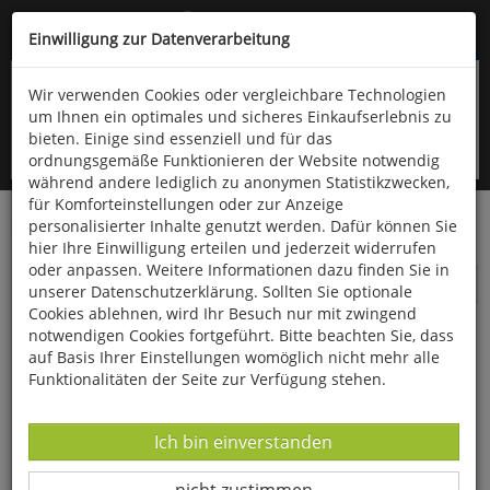
Kompletten Head der Seite überspringen
(06766) 903-200
oder (06766) 9323-960
Einwilligung zur Datenverarbeitung
Wir verwenden Cookies oder vergleichbare Technologien
um Ihnen ein optimales und sicheres Einkaufserlebnis zu
bieten. Einige sind essenziell und für das
ordnungsgemäße Funktionieren der Website notwendig
während andere lediglich zu anonymen Statistikzwecken,
für Komforteinstellungen oder zur Anzeige
personalisierter Inhalte genutzt werden. Dafür können Sie
Startseite
Fundgrube
Religion
hier Ihre Einwilligung erteilen und jederzeit widerrufen
oder anpassen. Weitere Informationen dazu finden Sie in
Religion
unserer Datenschutzerklärung. Sollten Sie optionale
Cookies ablehnen, wird Ihr Besuch nur mit zwingend
notwendigen Cookies fortgeführt. Bitte beachten Sie, dass
auf Basis Ihrer Einstellungen womöglich nicht mehr alle
Funktionalitäten der Seite zur Verfügung stehen.
Datenverarbeitung -
Ich bin einverstanden
Datenverarbeitung -