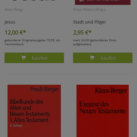
Hans Küng:
Klaus Hebers (Hrsg.):
Jesus
Stadt und Pilger
12,00
€*
2,95
€*
gebundene Originalausgabe 19,99, als
statt 24,00 (gebundener Preis
Taschenbuch
aufgehoben)
Produkt JESUS - HANS KÜNG
Produkt HERBE
kaufen
kaufen