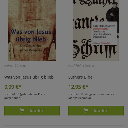
Marketing
Umfragetools
Cookies
Alle Akzeptieren
Cookies
Einstellungen speichern
Reiner Sörries:
Karl-Heinz Göttert:
zu Haupptseite Zustimmun
zurück
Was von Jesus übrig blieb
Luthers Bibel
9,99
€*
12,95
€*
statt 24,95 (gebundener Preis
statt 26,00, als gekennzeichnetes
aufgehoben)
Mängelexemplar
Produkt WAS VON JESUS ÜBRIG BLIEB - REINE
kaufen
kaufen