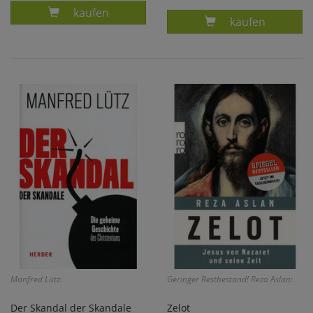
Produkt DER TALMUD - JAKOB FROMER (HG.)
kaufen
Produkt TÜRKEI
kaufen
Manfred Lütz:
Geringer Restbestand! Reza Aslan:
Der Skandal der Skandale
Zelot