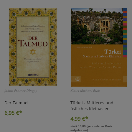
Jakob Fromer (Hrsg.):
Klaus-Michael Bull:
Der Talmud
Türkei - Mittleres und
östliches Kleinasien
6,95
€*
4,99
€*
statt 19,80 (gebundener Preis
aufgehoben)