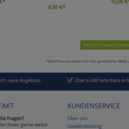
€*
15,00
€
6,95
€*
Weitere Produkte laden
*Alle Preise verstehen sich inkl. gesetzlicher MwSt 
lich neue Angebote
Über 6.000 lieferbare Art
TAKT
KUNDENSERVICE
Sie Fragen?
Über uns
fen Ihnen gerne weiter.
Gewährleistung