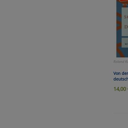
Roland K
Von der
deutsc
14,00