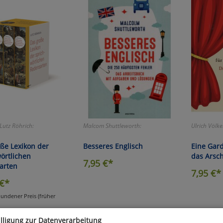
Lutz Röhrich:
Malcom Shuttleworth:
Ulrich Völke
ße Lexikon der
Besseres Englisch
Eine Gard
örtlichen
das Arsc
7,95
€*
arten
7,95
€*
€*
undener Preis (früher
illigung zur Datenverarbeitung