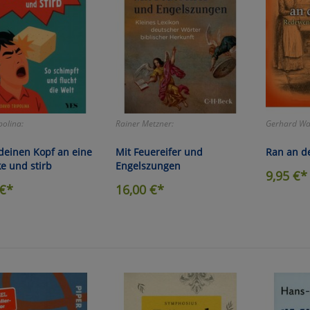
polina:
Rainer Metzner:
Gerhard Wa
deinen Kopf an eine
Mit Feuereifer und
Ran an d
e und stirb
Engelszungen
9,95
€*
€*
16,00
€*