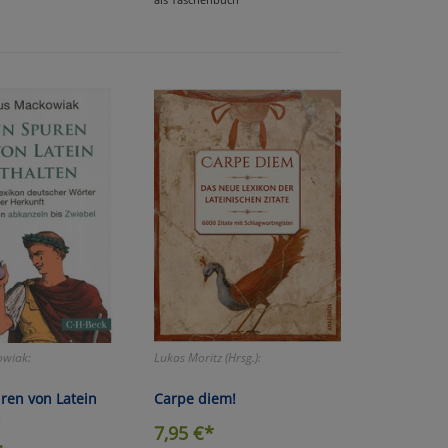
atenverarbeitung (Seitenende)
owiak:
Lukas Moritz (Hrsg.):
ren von Latein
Carpe diem!
n
7,95
€*