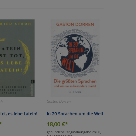
der
oh:
Gaston Dorren:
 tot, es lebe Latein!
In 20 Sprachen um die Welt
*
18,00
€*
gebundene Originalausgabe 28,00,
als Taschenbuch