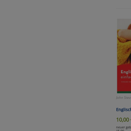
nicht
Selbs
anpa
Ko
Wa
Pe
Ma
John Stev
Um
Englisc
10,00
neuer geb
15,00