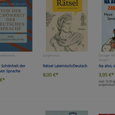
aehlbrandt:
Symphosius:
Geringer Re
Gauger:
 Schönheit der
Rätsel Lateinisch/Deutsch
Na also, 
hen Sprache
8,00
€*
3,95
€*
€*
statt 10,95 
aufgehoben