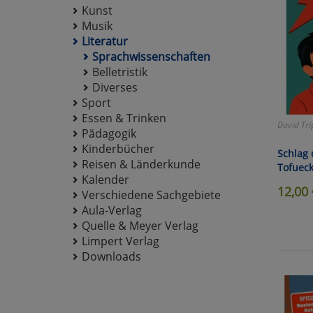
Kunst
Musik
Literatur
Sprachwissenschaften
Belletristik
Diverses
Sport
Essen & Trinken
David Tri
Pädagogik
Kinderbücher
Schlag 
Reisen & Länderkunde
Tofueck
Kalender
12,00
Verschiedene Sachgebiete
Aula-Verlag
Quelle & Meyer Verlag
Limpert Verlag
Downloads