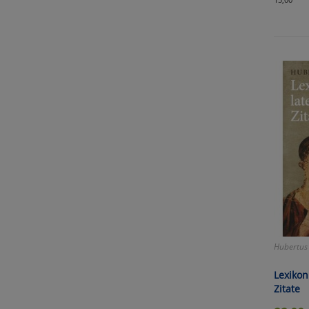
Hubertus
Lexikon
Zitate