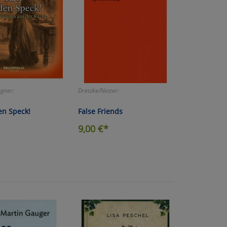
gner:
Dretzke/Nester:
en Speck!
False Friends
9,00
€*