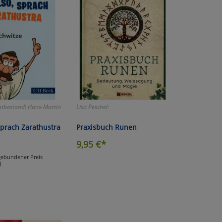
stbestand! Hans-Martin
Lisa Peschel:
sprach Zarathustra
Praxisbuch Runen
9,95
€*
(gebundener Preis
)