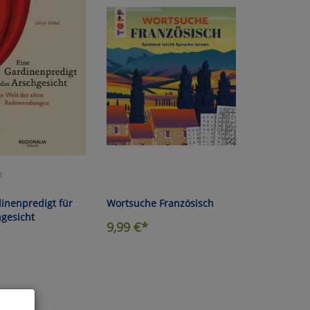
l:
inenpredigt für
Wortsuche Französisch
hgesicht
9,99
€*