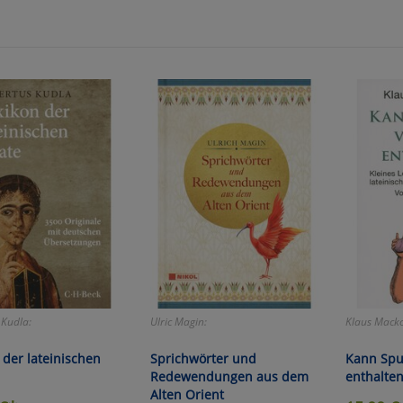
zu Haupptseite Zustimmung D
zurück
 Kudla:
Ulric Magin:
Klaus Mack
 der lateinischen
Sprichwörter und
Kann Spu
Redewendungen aus dem
enthalte
Alten Orient