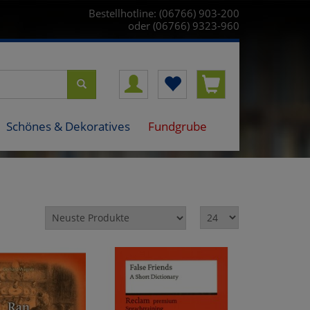
Bestellhotline: (06766) 903-200
oder (06766) 9323-960
Schönes & Dekoratives
Fundgrube