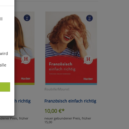
ll
 wird
alle
Roubille/Maurel:
h einfach richtig
Französisch einfach richtig
*
10,00
€*
dener Preis, früher
neuer gebundener Preis, früher
ies
15,00
glich