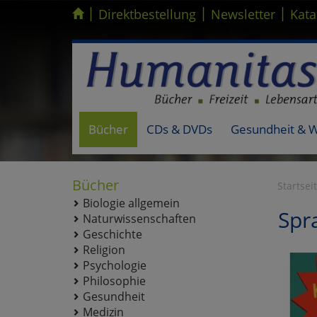
|
|
|
Kompletten Head der Seite überspringen
Direktbestellung
Newsletter
Kata
Bücher
CDs & DVDs
Gesundheit & 
Bücher
Startsei
Biologie allgemein
Spr
Naturwissenschaften
Geschichte
Religion
Psychologie
Philosophie
Gesundheit
Medizin