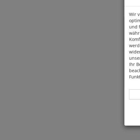
Wir 
optim
und 
währ
Komfo
werde
wide
unser
Ihr B
beach
Funkt
Dieter Vei
Gut in 
7,95
€
Hier 
Cook
fortg