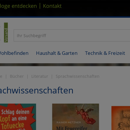
|
loge entdecken
Kontakt
Wohlbefinden
Haushalt & Garten
Technik & Freizeit
te
Bücher
Literatur
Sprachwissenschaften
achwissenschaften