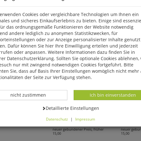
verwenden Cookies oder vergleichbare Technologien um Ihnen ein
ales und sicheres Einkaufserlebnis zu bieten. Einige sind essenzie
für das ordnungsgemäße Funktionieren der Website notwendig
end andere lediglich zu anonymen Statistikzwecken, für
rteinstellungen oder zur Anzeige personalisierter Inhalte genutzt
n. Dafür können Sie hier Ihre Einwilligung erteilen und jederzeit
rrufen oder anpassen. Weitere Informationen dazu finden Sie in
er Datenschutzerklärung. Sollten Sie optionale Cookies ablehnen,
esuch nur mit zwingend notwendigen Cookies fortgeführt. Bitte
ten Sie, dass auf Basis Ihrer Einstellungen womöglich nicht mehr 
ionalitäten der Seite zur Verfügung stehen.
Datenverarbeitung -
Datenverarbeitung -
nicht zustimmen
Ich bin einverstanden
t:
Rudolph/Miquel-Heiniger:
Valerio Vial:
Datenverarbeitung -
Detaillierte Einstellungen
Schuss!
Spanisch einfach richtig
Italienisc
Datenschutz
|
Impressum
*
10,00
€*
10,00
€
können Sie alle optionalen Cookies einstellen. Sollten Sie optionale
neuer gebundener Preis, früher
neuer gebun
ies ablehnen, wird Ihr Besuch nur mit zwingend notwendigen Cook
15,00
15,00
eführt. Bitte beachten Sie, dass auf Basis Ihrer Einstellungen womö