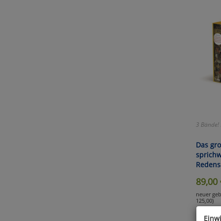
3 Bände! 
Das gro
sprichw
Redens
89,00
neuer geb
125,00)
Einw