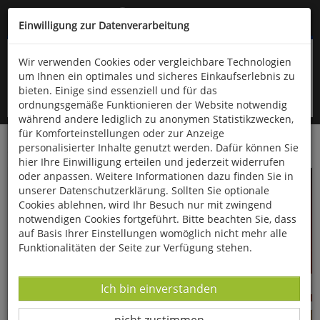
Kompletten Head der Seite überspringen
(06766) 903-200
oder (06766) 9323-960
Einwilligung zur Datenverarbeitung
Wir verwenden Cookies oder vergleichbare Technologien
um Ihnen ein optimales und sicheres Einkaufserlebnis zu
bieten. Einige sind essenziell und für das
ordnungsgemäße Funktionieren der Website notwendig
während andere lediglich zu anonymen Statistikzwecken,
für Komforteinstellungen oder zur Anzeige
personalisierter Inhalte genutzt werden. Dafür können Sie
Startseite
Gesundheit & Wohlbefinden
hier Ihre Einwilligung erteilen und jederzeit widerrufen
oder anpassen. Weitere Informationen dazu finden Sie in
unserer Datenschutzerklärung. Sollten Sie optionale
Cookies ablehnen, wird Ihr Besuch nur mit zwingend
notwendigen Cookies fortgeführt. Bitte beachten Sie, dass
auf Basis Ihrer Einstellungen womöglich nicht mehr alle
Funktionalitäten der Seite zur Verfügung stehen.
Seifen
Salben & Tinkturen
Datenverarbeitung -
Ich bin einverstanden
Datenverarbeitung -