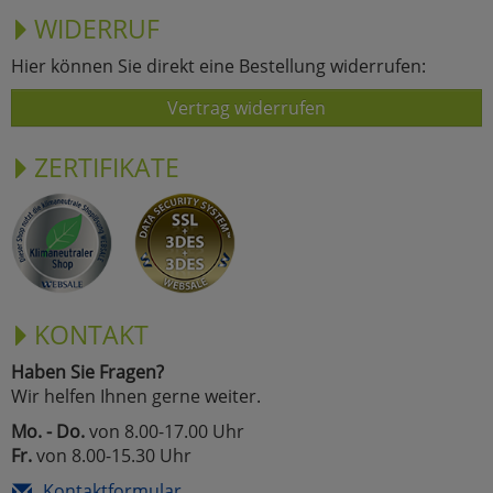
WIDERRUF
Marketing
Hier können Sie direkt eine Bestellung widerrufen:
Umfragetools
Vertrag widerrufen
ZERTIFIKATE
Cookies
Alle Akzeptieren
Cookies
Einstellungen speichern
zu Haupptseite Zustimmun
zurück
KONTAKT
Haben Sie Fragen?
Wir helfen Ihnen gerne weiter.
Mo. - Do.
von 8.00-17.00 Uhr
Fr.
von 8.00-15.30 Uhr
Kontaktformular