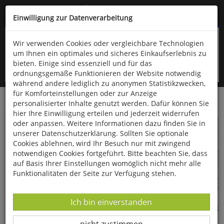
Kompletten Head der Seite überspringen
(06766) 903-200
oder (06766) 9323-960
Einwilligung zur Datenverarbeitung
Wir verwenden Cookies oder vergleichbare Technologien
um Ihnen ein optimales und sicheres Einkaufserlebnis zu
bieten. Einige sind essenziell und für das
ordnungsgemäße Funktionieren der Website notwendig
während andere lediglich zu anonymen Statistikzwecken,
für Komforteinstellungen oder zur Anzeige
personalisierter Inhalte genutzt werden. Dafür können Sie
Startseite
Bücher
Literatur
hier Ihre Einwilligung erteilen und jederzeit widerrufen
oder anpassen. Weitere Informationen dazu finden Sie in
unserer Datenschutzerklärung. Sollten Sie optionale
Cookies ablehnen, wird Ihr Besuch nur mit zwingend
notwendigen Cookies fortgeführt. Bitte beachten Sie, dass
auf Basis Ihrer Einstellungen womöglich nicht mehr alle
Funktionalitäten der Seite zur Verfügung stehen.
Sprachwissenschaften
Belletristik
Datenverarbeitung -
Ich bin einverstanden
Datenverarbeitung -