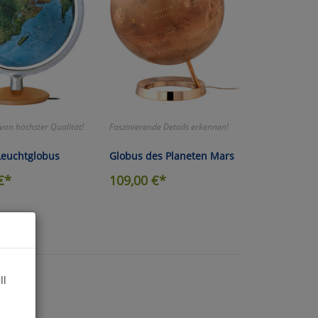
 von höchster Qualität!
Faszinierende Details erkennen!
Leuchtglobus
Globus des Planeten Mars
€*
109,00
€*
ll