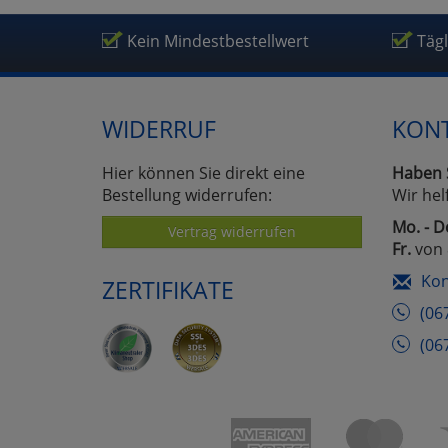
Ko
Kein Mindestbestellwert
Täg
Wa
Pe
WIDERRUF
KON
Hier können Sie direkt eine
Haben 
Ma
Bestellung widerrufen:
Wir hel
Mo. - D
Vertrag widerrufen
Um
Fr.
von 
Kon
ZERTIFIKATE
(06
(06