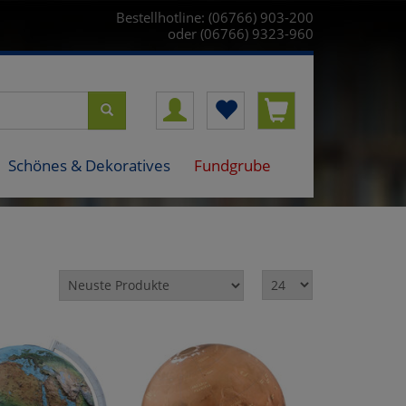
Bestellhotline: (06766) 903-200
oder (06766) 9323-960
Schönes & Dekoratives
Fundgrube