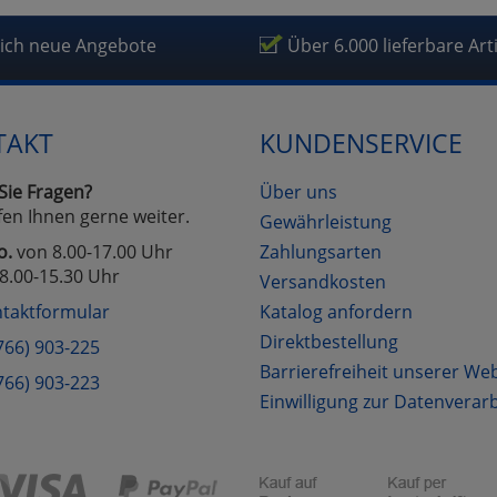
mfortfunktionen
lich neue Angebote
Über 6.000 lieferbare Art
renkorb für nächsten Besuch speichern
rsönliche Begrüßung
TAKT
KUNDENSERVICE
Sie Fragen?
Über uns
rketing
fen Ihnen gerne weiter.
Gewährleistung
o.
von 8.00-17.00 Uhr
Zahlungsarten
fragetools
8.00-15.30 Uhr
Versandkosten
taktformular
Katalog anfordern
Direktbestellung
766) 903-225
Cookies
Cookies
Alle Akzeptieren
Einstellungen speichern
Barrierefreiheit unserer We
766) 903-223
zu Haupptseite Zustimmung D
zurück
Einwilligung zur Datenverar