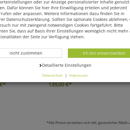
rteinstellungen oder zur Anzeige personalisierter Inhalte genutzt
n. Dafür können Sie hier Ihre Einwilligung erteilen und jederzeit
rrufen oder anpassen. Weitere Informationen dazu finden Sie in
er Datenschutzerklärung. Sollten Sie optionale Cookies ablehnen,
esuch nur mit zwingend notwendigen Cookies fortgeführt. Bitte
ten Sie, dass auf Basis Ihrer Einstellungen womöglich nicht mehr 
ionalitäten der Seite zur Verfügung stehen.
Datenverarbeitung -
Datenverarbeitung -
nicht zustimmen
Ich bin einverstanden
Restbestand!
Faszinierende Details erkennen!
Datenverarbeitung -
Detaillierte Einstellungen
ld-Leuchtglobus
Mond-Globus
Datenschutz
|
Impressum
können Sie alle optionalen Cookies einstellen. Sollten Sie optionale
€*
139,00
€*
ies ablehnen, wird Ihr Besuch nur mit zwingend notwendigen Cook
eführt. Bitte beachten Sie, dass auf Basis Ihrer Einstellungen womö
 mehr alle Funktionalitäten der Seite zur Verfügung stehen.
tverständlich können Sie die Einstellungen jederzeit widerrufen o
ssen.
*Alle Preise verstehen sich inkl. gesetzlicher MwSt 