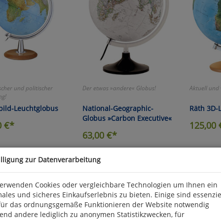
scher und politischer
Der etwas »andere« Globus!
Aktuell und
ng!
bild-Leuchtglobus
National-Geographic-
Räth 3D-
Globus »Carbon Executive«
0
€*
125,00
63,00
€*
illigung zur Datenverarbeitung
verwenden Cookies oder vergleichbare Technologien um Ihnen ein
ales und sicheres Einkaufserlebnis zu bieten. Einige sind essenzie
für das ordnungsgemäße Funktionieren der Website notwendig
end andere lediglich zu anonymen Statistikzwecken, für