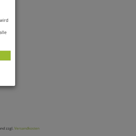
 wird
alle
ies
glich
der
und zzgl.
Versandkosten