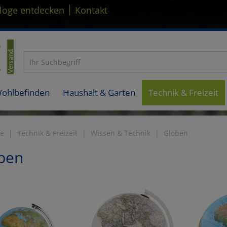
|
loge entdecken
Kontakt
Wohlbefinden
Haushalt & Garten
Technik & Freizeit
te
Technik & Freizeit
Wissen & Technik
Globen
ben