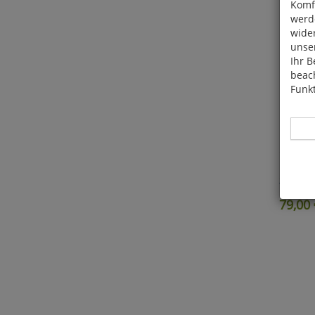
Komfo
werde
wide
unser
Ihr B
beach
Funkt
Geringer 
Sternbi
Hier 
79,00
Cook
fortg
nicht
Selbs
anpa