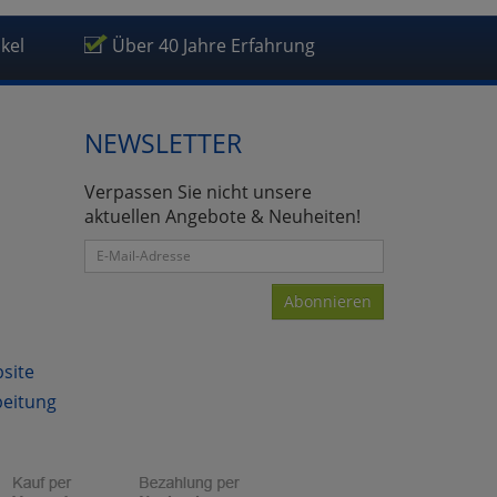
ikel
Über 40 Jahre Erfahrung
NEWSLETTER
Verpassen Sie nicht unsere
aktuellen Angebote & Neuheiten!
Abonnieren
bsite
atenverarbeitung (Seitenende)
beitung