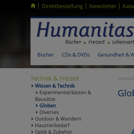
|
|
|
Kompletten Head der Seite überspringen
Direktbestellung
Newsletter
Kata
Bücher
CDs & DVDs
Gesundheit & 
Technik & Freizeit
Startsei
Wissen & Technik
Glo
Experimentierkästen &
Bausätze
Globen
Diverses
Outdoor & Wandern
Haustierbedarf
Optik & Zubehör