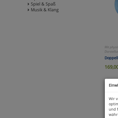
Spiel & Spaß
Musik & Klang
Mit physi
Darstellu
Doppel
169,0
Einw
Wir 
optim
und 
währ