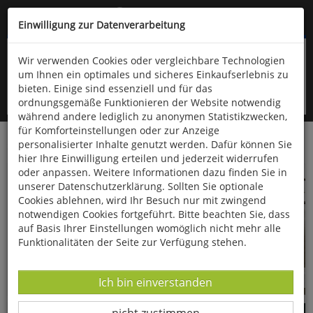
Kompletten Head der Seite überspringen
(06766) 903-200
oder (06766) 9323-960
Einwilligung zur Datenverarbeitung
Wir verwenden Cookies oder vergleichbare Technologien
um Ihnen ein optimales und sicheres Einkaufserlebnis zu
bieten. Einige sind essenziell und für das
ordnungsgemäße Funktionieren der Website notwendig
während andere lediglich zu anonymen Statistikzwecken,
für Komforteinstellungen oder zur Anzeige
personalisierter Inhalte genutzt werden. Dafür können Sie
Startseite
Technik & Freizeit
Musik & Klang
hier Ihre Einwilligung erteilen und jederzeit widerrufen
oder anpassen. Weitere Informationen dazu finden Sie in
unserer Datenschutzerklärung. Sollten Sie optionale
Cookies ablehnen, wird Ihr Besuch nur mit zwingend
notwendigen Cookies fortgeführt. Bitte beachten Sie, dass
auf Basis Ihrer Einstellungen womöglich nicht mehr alle
Funktionalitäten der Seite zur Verfügung stehen.
Instrumente & Klangspiele
Diverses
Datenverarbeitung -
Ich bin einverstanden
Datenverarbeitung -