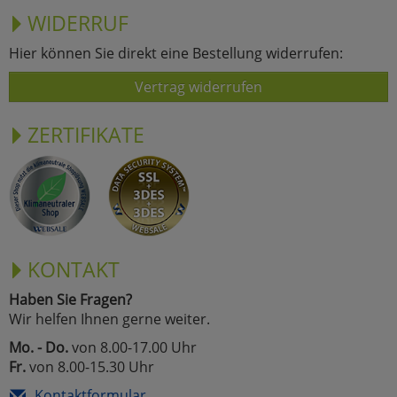
WIDERRUF
Marketing
Hier können Sie direkt eine Bestellung widerrufen:
Umfragetools
Vertrag widerrufen
ZERTIFIKATE
Cookies
Alle Akzeptieren
Cookies
Einstellungen speichern
zu Haupptseite Zustimmun
zurück
KONTAKT
Haben Sie Fragen?
Wir helfen Ihnen gerne weiter.
Mo. - Do.
von 8.00-17.00 Uhr
Fr.
von 8.00-15.30 Uhr
Kontaktformular