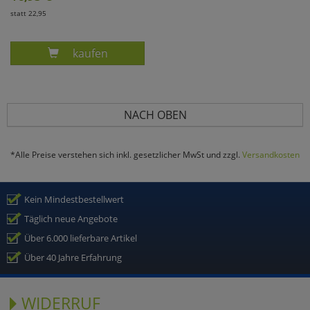
statt 22,95
Produkt MÜNZBEUTEL
kaufen
NACH OBEN
*Alle Preise verstehen sich inkl. gesetzlicher MwSt und zzgl.
Versandkosten
Kein Mindestbestellwert
Täglich neue Angebote
Über 6.000 lieferbare Artikel
Über 40 Jahre Erfahrung
WIDERRUF