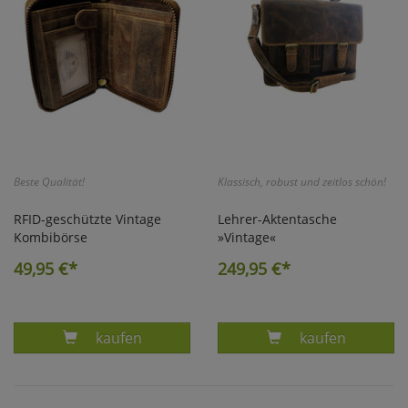
Beste Qualität!
Klassisch, robust und zeitlos schön!
RFID-geschützte Vintage
Lehrer-Aktentasche
Kombibörse
»Vintage«
49,95
€*
249,95
€*
Produkt VINTAGE RV-KOMBIBÖRSE LEDER RF
Produkt VINTA
kaufen
kaufen