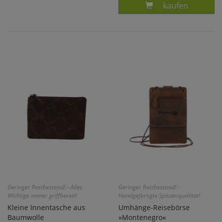
Produkt VINTA
kaufen
Geringer Restbestand! - Alles
Geringer Restbestand! -
Wichtige immer griffbereit!
Handgefertigte Spitzenqualität!
Kleine Innentasche aus
Umhänge-Reisebörse
Baumwolle
»Montenegro«