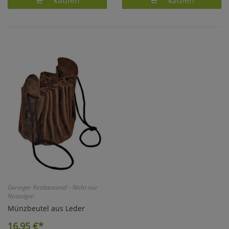
kaufen
kaufen
Geringer Restbestand! - Nicht nur
Nostalgie!
Münzbeutel aus Leder
16,95
€*