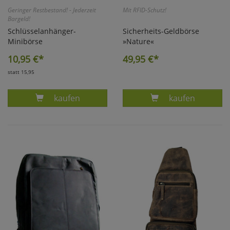
Geringer Restbestand! - Jederzeit
Mit RFID-Schutz!
Bargeld!
Schlüsselanhänger-
Sicherheits-Geldbörse
Minibörse
»Nature«
10,95
€*
49,95
€*
statt 15,95
Produkt SCHLÜSSELANHÄNGER-MINIBÖRSE 
Produkt NATUR
kaufen
kaufen