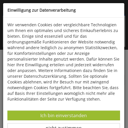
Kompletten Head der Seite überspringen
(06766) 903-200
oder (06766) 9323-960
Einwilligung zur Datenverarbeitung
Wir verwenden Cookies oder vergleichbare Technologien
um Ihnen ein optimales und sicheres Einkaufserlebnis zu
bieten. Einige sind essenziell und für das
ordnungsgemäße Funktionieren der Website notwendig
während andere lediglich zu anonymen Statistikzwecken,
für Komforteinstellungen oder zur Anzeige
personalisierter Inhalte genutzt werden. Dafür können Sie
Startseite
Schönes & Dekoratives
Dies & Das
hier Ihre Einwilligung erteilen und jederzeit widerrufen
Lederwaren
oder anpassen. Weitere Informationen dazu finden Sie in
unserer Datenschutzerklärung. Sollten Sie optionale
Lederwaren
Cookies ablehnen, wird Ihr Besuch nur mit zwingend
notwendigen Cookies fortgeführt. Bitte beachten Sie, dass
auf Basis Ihrer Einstellungen womöglich nicht mehr alle
Funktionalitäten der Seite zur Verfügung stehen.
Datenverarbeitung -
Ich bin einverstanden
Datenverarbeitung -