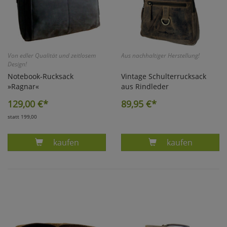
Von edler Qualität und zeitlosem
Aus nachhaltiger Herstellung!
Design!
Notebook-Rucksack
Vintage Schulterrucksack
»Ragnar«
aus Rindleder
129,00
€*
89,95
€*
statt 199,00
Produkt LAPTOPRUCKSACK RAGNAR GRAPHIT
Produkt VINTA
kaufen
kaufen