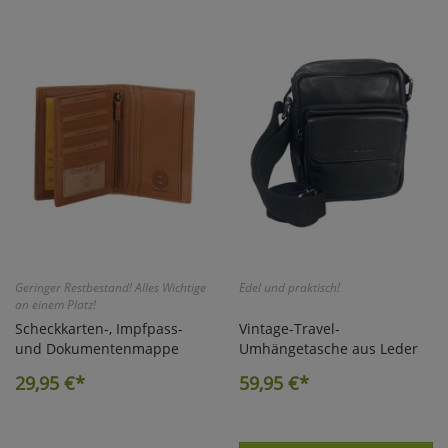
Geringer Restbestand! Alles Wichtige
Edel und praktisch!
an einem Platz!
Scheckkarten-, Impfpass-
Vintage-Travel-
und Dokumentenmappe
Umhängetasche aus Leder
29,95
€*
59,95
€*