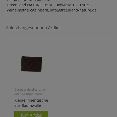
GreenLand NATURE GmbH, Hofwiese 16, D 96352
Wilhelmsthal-Steinberg, info@greenland-nature.de
Zuletzt angesehenen Artikel:
Geringer Restbestand! -
Alles Wichtige immer
griffbereit!
Kleine Innentasche
aus Baumwolle
zum Artikel