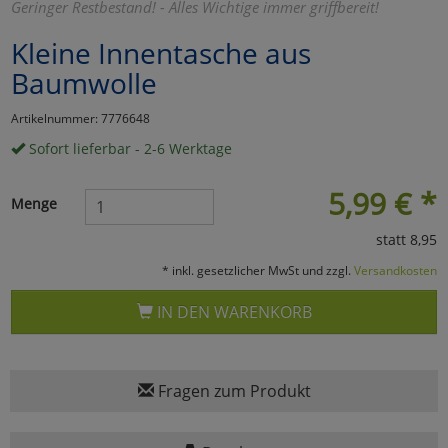
Geringer Restbestand! - Alles Wichtige immer griffbereit!
Marketing
Kleine Innentasche aus
Baumwolle
Umfragetools
Artikelnummer: 7776648
Sofort lieferbar - 2-6 Werktage
Cookies
Alle Akzeptieren
5,99
€
*
Menge
Cookies
Einstellungen speichern
statt 8,95
zu Haupptseite Zustimmun
zurück
* inkl. gesetzlicher MwSt und zzgl.
Versandkosten
IN DEN WARENKORB
Fragen zum Produkt