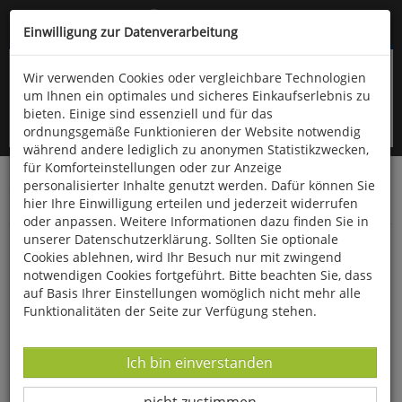
Kompletten Head der Seite überspringen
(06766) 903-200
oder (06766) 9323-960
Einwilligung zur Datenverarbeitung
Wir verwenden Cookies oder vergleichbare Technologien
um Ihnen ein optimales und sicheres Einkaufserlebnis zu
bieten. Einige sind essenziell und für das
ordnungsgemäße Funktionieren der Website notwendig
während andere lediglich zu anonymen Statistikzwecken,
für Komforteinstellungen oder zur Anzeige
personalisierter Inhalte genutzt werden. Dafür können Sie
Startseite
Schönes & Dekoratives
Dies & Das
hier Ihre Einwilligung erteilen und jederzeit widerrufen
Lederwaren
oder anpassen. Weitere Informationen dazu finden Sie in
unserer Datenschutzerklärung. Sollten Sie optionale
Kleine Innentasche aus Baumwolle
Cookies ablehnen, wird Ihr Besuch nur mit zwingend
notwendigen Cookies fortgeführt. Bitte beachten Sie, dass
auf Basis Ihrer Einstellungen womöglich nicht mehr alle
Funktionalitäten der Seite zur Verfügung stehen.
Datenverarbeitung -
Ich bin einverstanden
Datenverarbeitung -