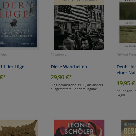
Tidd:
Jill Lepore:
Helmut Wals
ht der Lüge
Diese Wahrheiten
Deutschl
einer Nat
€*
29,90
€*
19,95
€
Originalausgabe 39,95, als anders
ausgestattete Sonderausgabe
neuer gebun
34,00