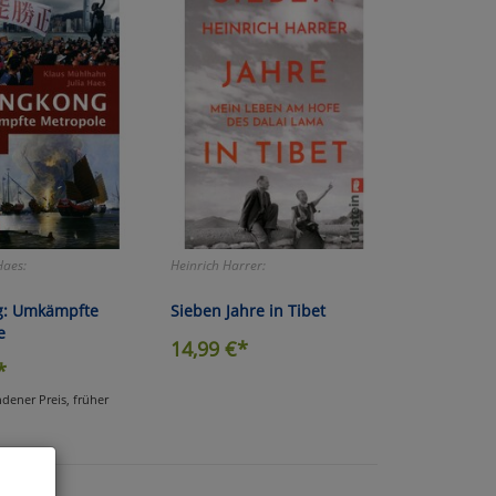
aes:
Heinrich Harrer:
g: Umkämpfte
Sieben Jahre in Tibet
e
14,99
€*
*
dener Preis, früher