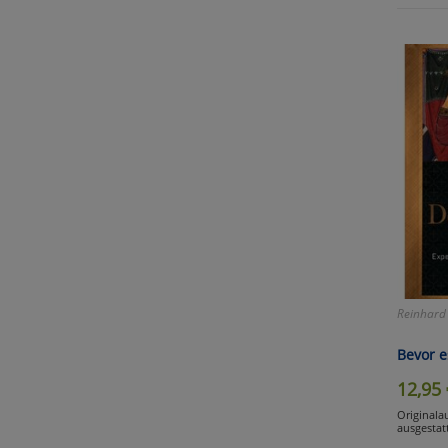
Selbs
anpa
Ko
Wa
Pe
Ma
Reinhard
Um
Bevor 
12,95
Originala
ausgestat