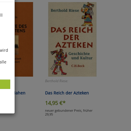
ll
 wird
alle
Berthold Riese:
te des Nahen
Das Reich der Azteken
14,95
€*
*
neuer gebundener Preis, früher
29,95
ies
glich