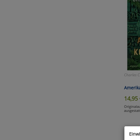
Charles C
Amerik
14,95
Originala
ausgestat
Einw