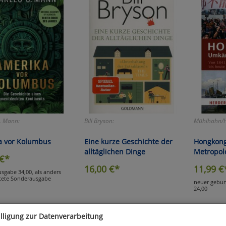
. Mann:
Bill Bryson:
Mühlhahn/H
a vor Kolumbus
Eine kurze Geschichte der
Hongkon
alltäglichen Dinge
Metropol
€*
16,00
€*
11,99
€
usgabe 34,00, als anders
tete Sonderausgabe
neuer gebun
24,00
illigung zur Datenverarbeitung