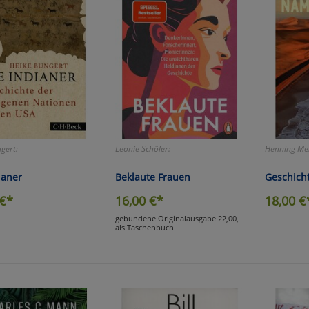
gert:
Leonie Schöler:
Henning Mel
ianer
Beklaute Frauen
Geschich
€*
16,00
€*
18,00
€
gebundene Originalausgabe 22,00,
als Taschenbuch