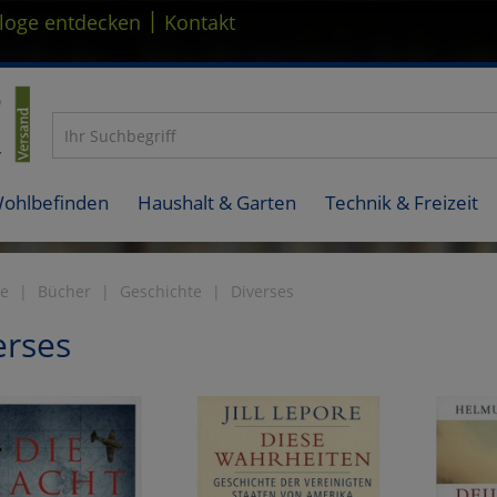
|
loge entdecken
Kontakt
Wohlbefinden
Haushalt & Garten
Technik & Freizeit
te
Bücher
Geschichte
Diverses
erses