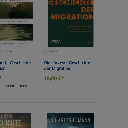
er Smith:
Ian Goldin:
and - Geschichte
Die kürzeste Geschichte
ion
der Migration
*
18,00
€*
dener Preis, früher