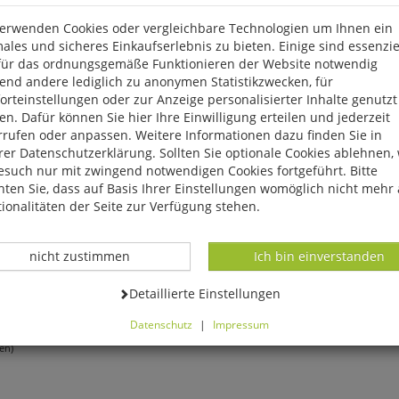
verwenden Cookies oder vergleichbare Technologien um Ihnen ein
ales und sicheres Einkaufserlebnis zu bieten. Einige sind essenzie
für das ordnungsgemäße Funktionieren der Website notwendig
end andere lediglich zu anonymen Statistikzwecken, für
rteinstellungen oder zur Anzeige personalisierter Inhalte genutzt
n. Dafür können Sie hier Ihre Einwilligung erteilen und jederzeit
rrufen oder anpassen. Weitere Informationen dazu finden Sie in
er Datenschutzerklärung. Sollten Sie optionale Cookies ablehnen,
esuch nur mit zwingend notwendigen Cookies fortgeführt. Bitte
ten Sie, dass auf Basis Ihrer Einstellungen womöglich nicht mehr 
ionalitäten der Seite zur Verfügung stehen.
he-Elevi:
Disa Forvitin:
Jakob Krais:
Datenverarbeitung -
Datenverarbeitung -
nicht zustimmen
Ich bin einverstanden
andenburger Tor
Nordische Mystik
Geschich
Datenverarbeitung -
Detaillierte Einstellungen
Ostens
*
9,95
€*
Datenschutz
|
Impressum
12,00
€
00 (gebundener Preis
können Sie alle optionalen Cookies einstellen. Sollten Sie optionale
en)
ies ablehnen, wird Ihr Besuch nur mit zwingend notwendigen Cook
eführt. Bitte beachten Sie, dass auf Basis Ihrer Einstellungen womö
 mehr alle Funktionalitäten der Seite zur Verfügung stehen.