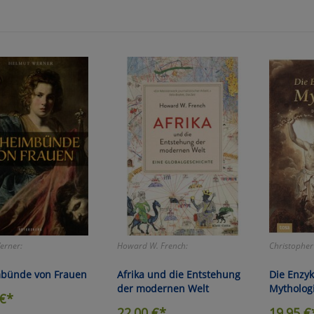
zu Haupptseite Zustimmung D
zurück
erner:
Howard W. French:
Christopher
bünde von Frauen
Afrika und die Entstehung
Die Enzyk
der modernen Welt
Mytholog
€*
22,00
€*
19,95
€