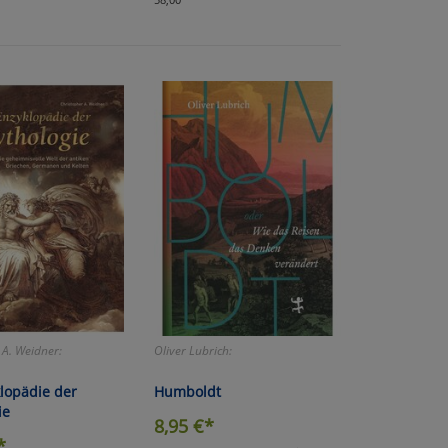
atenverarbeitung (Seitenende)
 A. Weidner:
Oliver Lubrich:
lopädie der
Humboldt
ie
8,95
€*
*