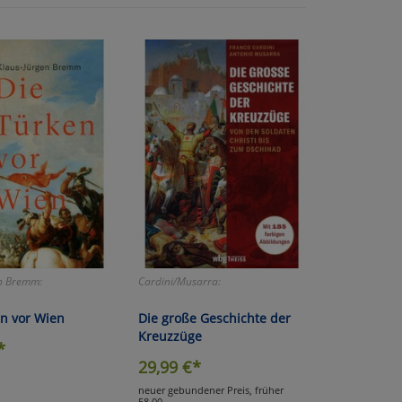
der
en Bremm:
Cardini/Musarra:
en vor Wien
Die große Geschichte der
Kreuzzüge
*
29,99
€*
neuer gebundener Preis, früher
58,00