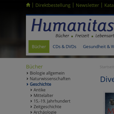
|
|
|
Kompletten Head der Seite überspringen
Direktbestellung
Newsletter
Kata
Bücher
CDs & DVDs
Gesundheit & 
Bücher
Startsei
Biologie allgemein
Div
Naturwissenschaften
Geschichte
Antike
Mittelalter
15.-19. Jahrhundert
Zeitgeschichte
Archäologie