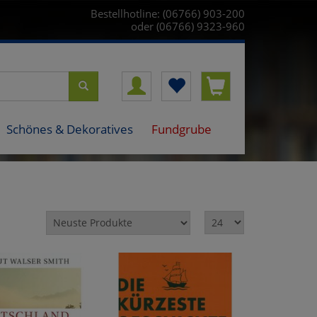
Bestellhotline: (06766) 903-200
oder (06766) 9323-960
Schönes & Dekoratives
Fundgrube