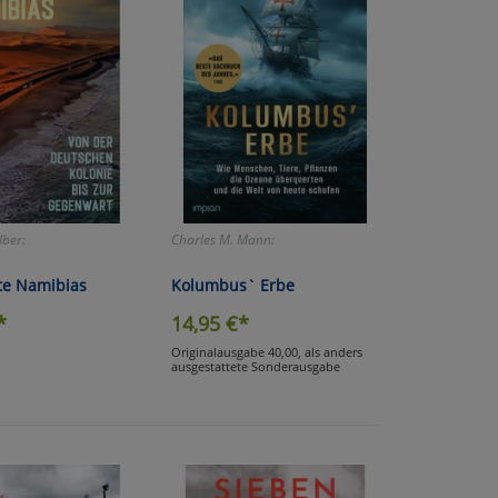
ber:
Charles M. Mann:
te Namibias
Kolumbus` Erbe
*
14,95
€*
Originalausgabe 40,00, als anders
ausgestattete Sonderausgabe