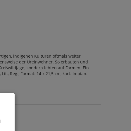
rtigen, indigenen Kulturen oftmals weiter
ebensweise der Ureinwohner. So erbauten und
roßwildjagd, sondern lebten auf Farmen. Ein
it., Reg., Format: 14 x 21,5 cm, kart. Impian.
ll