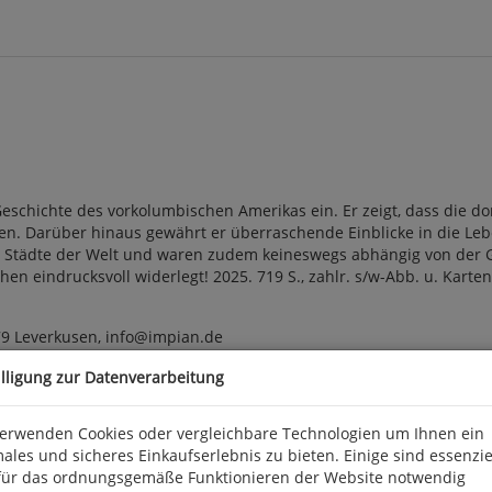
Geschichte des vorkolumbischen Amerikas ein. Er zeigt, dass die do
ften. Darüber hinaus gewährt er überraschende Einblicke in die L
en Städte der Welt und waren zudem keineswegs abhängig von der G
eindrucksvoll widerlegt! 2025. 719 S., zahlr. s/w-Abb. u. Karten, L
9 Leverkusen, info@impian.de
illigung zur Datenverarbeitung
verwenden Cookies oder vergleichbare Technologien um Ihnen ein
ales und sicheres Einkaufserlebnis zu bieten. Einige sind essenzie
für das ordnungsgemäße Funktionieren der Website notwendig