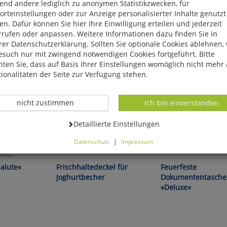
end andere lediglich zu anonymen Statistikzwecken, für
rteinstellungen oder zur Anzeige personalisierter Inhalte genutzt
n. Dafür können Sie hier Ihre Einwilligung erteilen und jederzeit
rrufen oder anpassen. Weitere Informationen dazu finden Sie in
er Datenschutzerklärung. Sollten Sie optionale Cookies ablehnen,
esuch nur mit zwingend notwendigen Cookies fortgeführt. Bitte
ten Sie, dass auf Basis Ihrer Einstellungen womöglich nicht mehr 
ionalitäten der Seite zur Verfügung stehen.
Datenverarbeitung -
Datenverarbeitung -
nicht zustimmen
Ich bin einverstanden
Datenverarbeitung -
Detaillierte Einstellungen
Datenschutz
|
Impressum
echslungen und
Immer wieder verwendbar!
Schützt zuverlässig - spa
können Sie alle optionalen Cookies einstellen. Sollten Sie optionale
ente!
ies ablehnen, wird Ihr Besuch nur mit zwingend notwendigen Cook
alute«
Frischhaltedeckel für
Feuerfeste
eführt. Bitte beachten Sie, dass auf Basis Ihrer Einstellungen womö
Joghurtbecher
Dokumententasche
 mehr alle Funktionalitäten der Seite zur Verfügung stehen.
»Deluxe«
tverständlich können Sie die Einstellungen jederzeit widerrufen o
ssen.