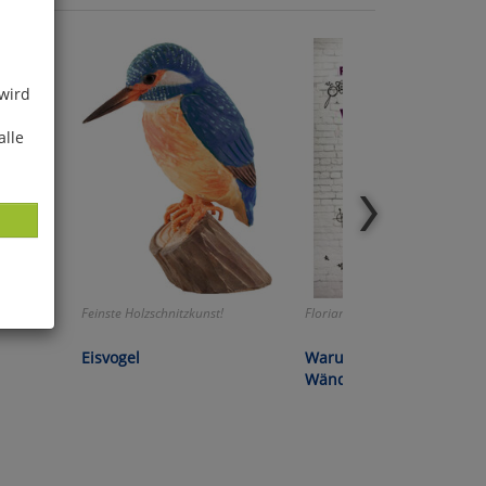
 wird
alle
rt Ärger!
Feinste Holzschnitzkunst!
Florian Aigner:
ies
Eisvogel
Warum wir nicht durch
glich
Wände gehen*
der