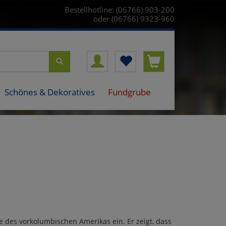
Bestellhotline: (06766) 903-200
oder (06766) 9323-960
Schönes & Dekoratives
Fundgrube
e des vorkolumbischen Amerikas ein. Er zeigt, dass