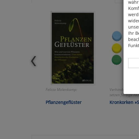
währ
Komfo
werde
wide
unser
Ihr B
beach
Funkt
Felicia Molenkamp:
Verhindern Verw
Hier 
setzen farbige Akz
Cook
Pflanzengeflüster
Kronkorken »S
fortg
nicht
Selbs
anpa