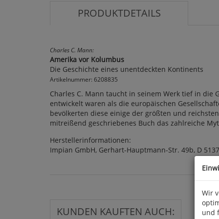
PRODUKTDETAILS
Charles C. Mann:
Amerika vor Kolumbus
Die Geschichte eines unentdeckten Kontinents
Artikelnummer: 6208835
Charles C. Mann taucht in seinem Werk tief in die 
entwickelt waren als die europäischen Gesellscha
bevölkerten diese einige der größten und reichst
mitreißend geschriebenes Buch das zahlreiche Mythen 
Herstellerinformationen:
Impian GmbH, Gerhart-Hauptmann-Str. 49b, D 5137
Einw
Wir 
optim
KUNDEN KAUFTEN AUCH:
und 