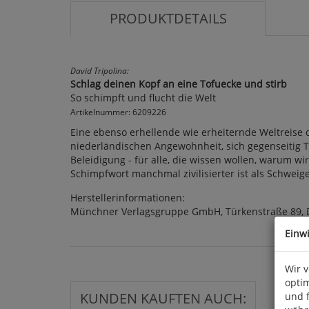
PRODUKTDETAILS
David Tripolina:
Schlag deinen Kopf an eine Tofuecke und stirb
So schimpft und flucht die Welt
Artikelnummer: 6209226
Eine ebenso erhellende wie erheiternde Weltreise
niederländischen Angewohnheit, sich gegenseitig 
Beleidigung - für alle, die wissen wollen, warum w
Schimpfwort manchmal zivilisierter ist als Schweige
Herstellerinformationen:
Münchner Verlagsgruppe GmbH, Türkenstraße 89, 
Einw
Wir 
optim
KUNDEN KAUFTEN AUCH:
und 