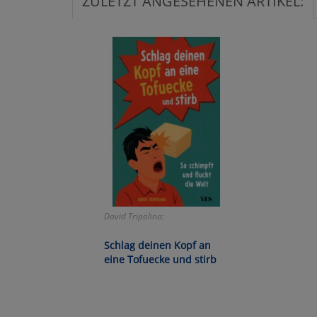
ZULETZT ANGESEHENEN ARTIKEL:
Ko
Wa
Pe
Ma
Um
David Tripolina:
Schlag deinen Kopf an
eine Tofuecke und stirb