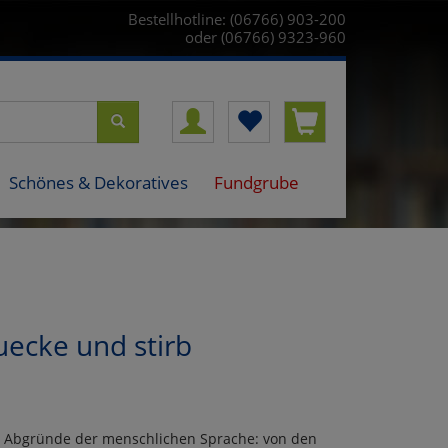
Bestellhotline: (06766) 903-200
oder (06766) 9323-960
Schönes & Dekoratives
Fundgrube
uecke und stirb
ie Abgründe der menschlichen Sprache: von den