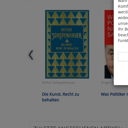
währ
Komfo
werde
wide
unser
Ihr B
beach
Funkt
Arthur Schopenhauer:
Gregor Gysi:
Hier 
Cook
Die Kunst, Recht zu
Was Politiker 
fortg
behalten
nicht
Selbs
anpa