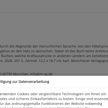
 durch die Abgründe der menschlichen Sprache: von den Fäkalspr
Typhus an den Hals zu wünschen. Dabei ist das Buch keine Anleitu
ir fluchen, welche Kraftausdrücke in anderen Ländern am beliebtes
n. 2026. 201 S., Format: 12,2 x 18,7 cm, kart. Münchener Verlagsgr
D 80799 München, info@m-vg.de
illigung zur Datenverarbeitung
verwenden Cookies oder vergleichbare Technologien um Ihnen ein
ales und sicheres Einkaufserlebnis zu bieten. Einige sind essenzie
für das ordnungsgemäße Funktionieren der Website notwendig