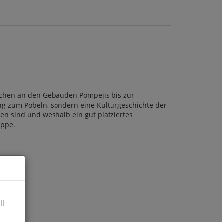
üchen an den Gebäuden Pompejis bis zur
ng zum Pöbeln, sondern eine Kulturgeschichte der
ten sind und weshalb ein gut platziertes
uppe.
ll