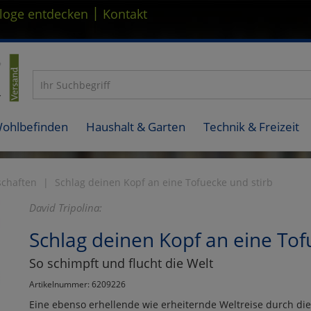
|
loge entdecken
Kontakt
Wohlbefinden
Haushalt & Garten
Technik & Freizeit
schaften
Schlag deinen Kopf an eine Tofuecke und stirb
David Tripolina:
Schlag deinen Kopf an eine Tof
So schimpft und flucht die Welt
Artikelnummer: 6209226
Eine ebenso erhellende wie erheiternde Weltreise durch d