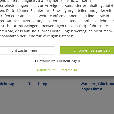
end andere lediglich zu anonymen Statistikzwecken, für
rteinstellungen oder zur Anzeige personalisierter Inhalte genutzt
n. Dafür können Sie hier Ihre Einwilligung erteilen und jederzeit
rrufen oder anpassen. Weitere Informationen dazu finden Sie in
er Datenschutzerklärung. Sollten Sie optionale Cookies ablehnen,
esuch nur mit zwingend notwendigen Cookies fortgeführt. Bitte
ten Sie, dass auf Basis Ihrer Einstellungen womöglich nicht mehr 
ionalitäten der Seite zur Verfügung stehen.
Datenverarbeitung -
Datenverarbeitung -
nicht zustimmen
Ich bin einverstanden
Datenverarbeitung -
Detaillierte Einstellungen
Datenschutz
|
Impressum
Maggie Haberman:
Lotta Lubkoll:
können Sie alle optionalen Cookies einstellen. Sollten Sie optionale
ies ablehnen, wird Ihr Besuch nur mit zwingend notwendigen Cook
nicht sagen
Täuschung
Wandern, Glück un
eführt. Bitte beachten Sie, dass auf Basis Ihrer Einstellungen womö
lange Ohren
 mehr alle Funktionalitäten der Seite zur Verfügung stehen.
tverständlich können Sie die Einstellungen jederzeit widerrufen o
ssen.