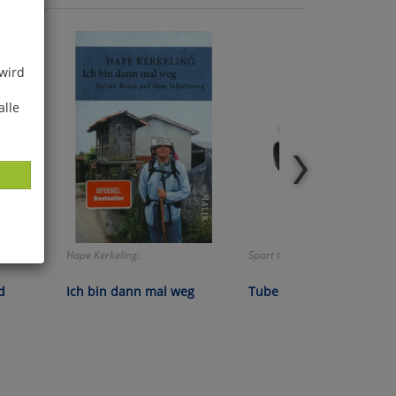
 wird
alle
Hape Kerkeling:
Spart Geld und Ressourcen!
ies
d
Ich bin dann mal weg
Tubenpresse
glich
der