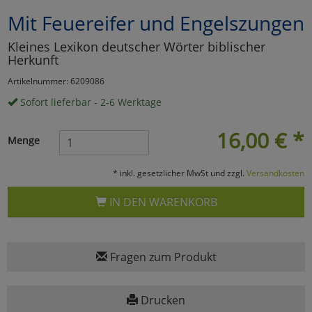
Mit Feuereifer und Engelszungen
Marketing
Kleines Lexikon deutscher Wörter biblischer
Herkunft
Umfragetools
Artikelnummer: 6209086
Sofort lieferbar - 2-6 Werktage
Cookies
Alle Akzeptieren
16,00
€
*
Menge
Cookies
Einstellungen speichern
* inkl. gesetzlicher MwSt und zzgl.
Versandkosten
zu Haupptseite Zustimmun
zurück
IN DEN WARENKORB
Fragen zum Produkt
Drucken