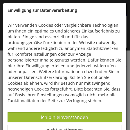
Kompletten Head der Seite überspringen
(06766) 903-200
oder (06766) 9323-960
Einwilligung zur Datenverarbeitung
Wir verwenden Cookies oder vergleichbare Technologien
um Ihnen ein optimales und sicheres Einkaufserlebnis zu
bieten. Einige sind essenziell und für das
ordnungsgemäße Funktionieren der Website notwendig
während andere lediglich zu anonymen Statistikzwecken,
für Komforteinstellungen oder zur Anzeige
personalisierter Inhalte genutzt werden. Dafür können Sie
Startseite
Bücher
Literatur
Sprachwissenschaften
hier Ihre Einwilligung erteilen und jederzeit widerrufen
oder anpassen. Weitere Informationen dazu finden Sie in
Mit Feuereifer und Engelszungen
unserer Datenschutzerklärung. Sollten Sie optionale
Cookies ablehnen, wird Ihr Besuch nur mit zwingend
notwendigen Cookies fortgeführt. Bitte beachten Sie, dass
auf Basis Ihrer Einstellungen womöglich nicht mehr alle
Funktionalitäten der Seite zur Verfügung stehen.
Datenverarbeitung -
Ich bin einverstanden
Datenverarbeitung -