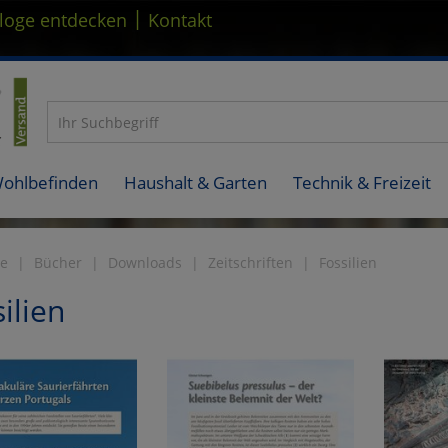
|
loge entdecken
Kontakt
Wohlbefinden
Haushalt & Garten
Technik & Freizeit
te
Bücher
Downloads
Zeitschriften
Fossilien
ilien