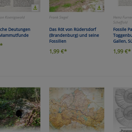
fragetools
von Koenigswald
Frank Siegel
Heinz Furrer
Scheffold
ische Deutungen
Das Röt von Rüdersdorf
Fossile P
Cookies
Cookies
Alle Akzeptieren
Einstellungen speichern
 Mammutfunde
(Brandenburg) und seine
Toggenbu
Fossilien
Gallen, S
zu Haupptseite Zustimmung D
zurück
*
1,99
€*
1,99
€*