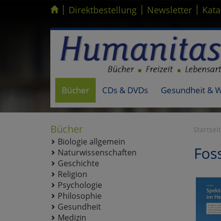
|
|
|
Kompletten Head der Seite überspringen
Direktbestellung
Newsletter
Kata
Bücher
CDs & DVDs
Gesundheit & 
Bücher
Startsei
Biologie allgemein
Foss
Naturwissenschaften
Geschichte
Religion
Psychologie
Philosophie
Gesundheit
Medizin