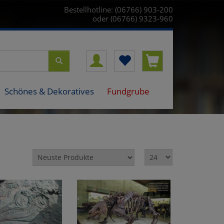
Bestellhotline: (06766) 903-200
oder (06766) 9323-960
Schönes & Dekoratives
Fundgrube