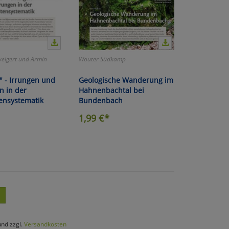
eigert und Armin
Wouter Südkamp
" - Irrungen und
Geologische Wanderung im
n in der
Hahnenbachtal bei
nsystematik
Bundenbach
1,99
€*
und zzgl.
Versandkosten