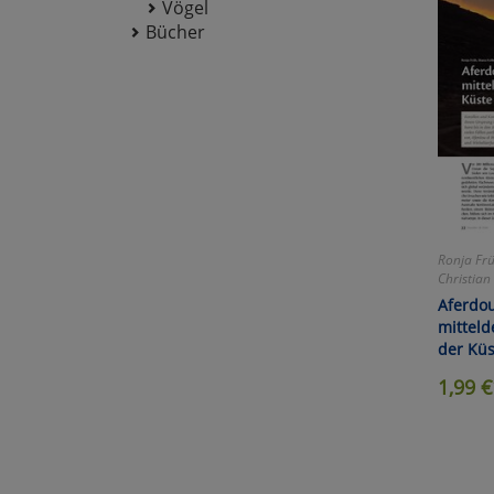
Vögel
Bücher
Ronja Frü
Christian
Aferdou
mitteld
der Kü
1,99
€