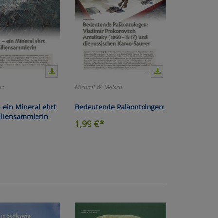
nn
Michael W. Maisch
- ein Mineral ehrt
Bedeutende Paläontologen:
iliensammlerin
1,99
€*