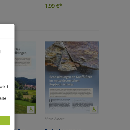
1,99
€*
ll
 wird
alle
nold
Mirco Alberti