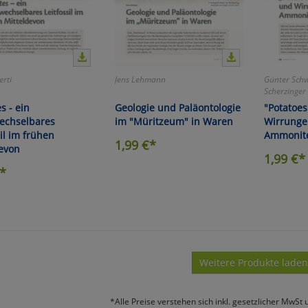
erti
Jens Lehmann
Günter Schw
Scherzinger
s - ein
Geologie und Paläontologie
"Potatoes
echselbares
im "Müritzeum" in Waren
Wirrunge
sil im frühen
Ammonite
1,99
€*
evon
1,99
€*
*
Weitere Produkte laden
*Alle Preise verstehen sich inkl. gesetzlicher MwSt 