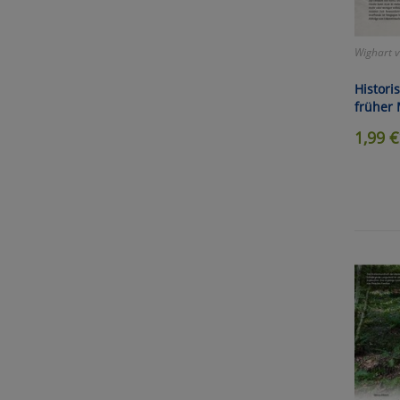
Um
Wighart 
Histor
früher
1,99
€