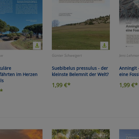
ow
Günter Schweigert
Jens Lehma
uläre
Suebibelus pressulus - der
Anningit 
fährten im Herzen
kleinste Belemnit der Welt?
eine Foss
ls
1,99
€*
1,99
€*
*