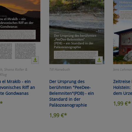
h, Shana Koller &
Till Hanebuth
Jens Lehma
 Klug
 el Mrakib - ein
Der Ursprung des
Zeitreise
evonisches Riff an
berühmten "PeeDee-
Holstein:
ste Gondwanas
Belemniten"(PDB) - ein
dem Urze
Standard in der
*
1,99
€*
Paläozeanographie
1,99
€*