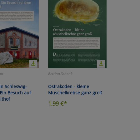
nn
Bettina Schenk
 in Schleswig-
Ostrakoden - kleine
 Ein Besuch auf
Muschelkrebse ganz groß
ithof
1,99
€*