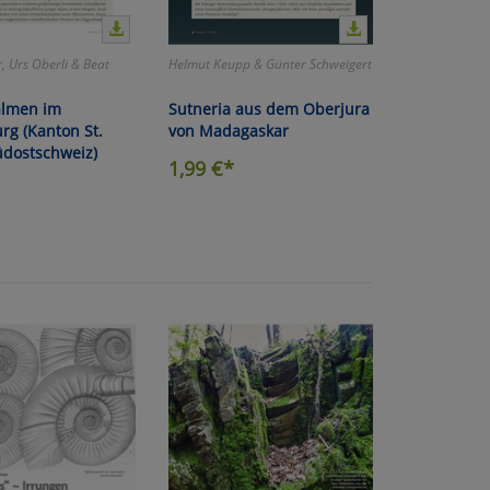
, Urs Oberli & Beat
Helmut Keupp & Günter Schweigert
almen im
Sutneria aus dem Oberjura
rg (Kanton St.
von Madagaskar
üdostschweiz)
atenverarbeitung (Seitenende)
1,99
€*