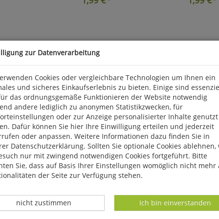
illigung zur Datenverarbeitung
verwenden Cookies oder vergleichbare Technologien um Ihnen ein
ales und sicheres Einkaufserlebnis zu bieten. Einige sind essenzie
für das ordnungsgemäße Funktionieren der Website notwendig
end andere lediglich zu anonymen Statistikzwecken, für
rteinstellungen oder zur Anzeige personalisierter Inhalte genutzt
n. Dafür können Sie hier Ihre Einwilligung erteilen und jederzeit
rrufen oder anpassen. Weitere Informationen dazu finden Sie in
er Datenschutzerklärung. Sollten Sie optionale Cookies ablehnen,
esuch nur mit zwingend notwendigen Cookies fortgeführt. Bitte
ten Sie, dass auf Basis Ihrer Einstellungen womöglich nicht mehr 
ionalitäten der Seite zur Verfügung stehen.
icklich
Wilfried Rosendahl
Winfried Ha
Datenverarbeitung -
Datenverarbeitung -
nicht zustimmen
Ich bin einverstanden