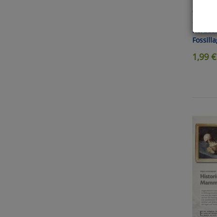
Die Ton
("Fraue
Schicks
Hier 
heraus
Cook
Fossill
fortg
1,99
€
nicht
Selbs
anpa
Ko
Wa
Pe
Ma