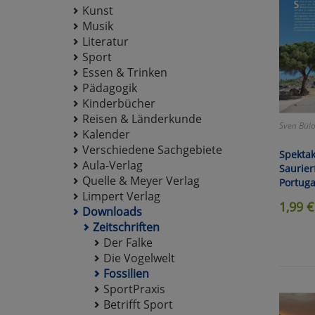
Kunst
Musik
Literatur
Sport
Essen & Trinken
Pädagogik
Kinderbücher
Reisen & Länderkunde
Sven Bül
Kalender
Verschiedene Sachgebiete
Spektak
Aula-Verlag
Saurier
Quelle & Meyer Verlag
Portuga
Limpert Verlag
1,99
€
Downloads
Zeitschriften
Der Falke
Die Vogelwelt
Fossilien
SportPraxis
Betrifft Sport