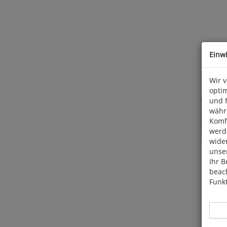
Einw
Wir 
optim
und 
währ
Komfo
werde
wide
unser
Ihr B
beach
Funkt
Norbert M