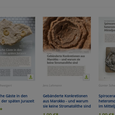
chweigert
Jens Lehmann
Günter Schw
he Gäste in den
Gebänderte Konkretionen
Spirocera
der späten Jurazeit
aus Marokko - und warum
heterom
sie keine Stromatolithe sind
im Mittel
*
1,99
€*
1,99
€*