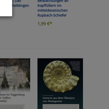
ortrait: Das
Beobachtungen an
eum Schelklingen
Kopffüßern im
mitteldevonischen
Rupbach-Schiefer
ies
1,99
€*
glich
der