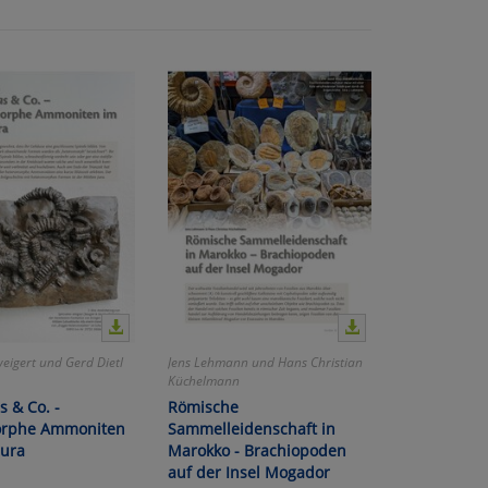
eigert und Gerd Dietl
Jens Lehmann und Hans Christian
Küchelmann
s & Co. -
Römische
orphe Ammoniten
Sammelleidenschaft in
jura
Marokko - Brachiopoden
auf der Insel Mogador