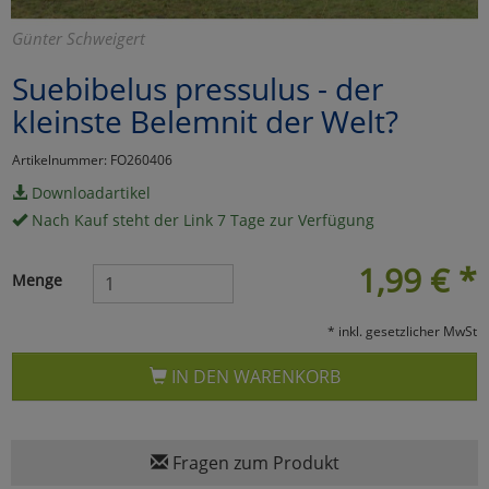
Marketing
Günter Schweigert
Suebibelus pressulus - der
Umfragetools
kleinste Belemnit der Welt?
Artikelnummer: FO260406
Cookies
Alle Akzeptieren
Downloadartikel
Nach Kauf steht der Link 7 Tage zur Verfügung
Cookies
Einstellungen speichern
1,99
€
*
zu Haupptseite Zustimmun
zurück
Menge
* inkl. gesetzlicher MwSt
IN DEN WARENKORB
Fragen zum Produkt