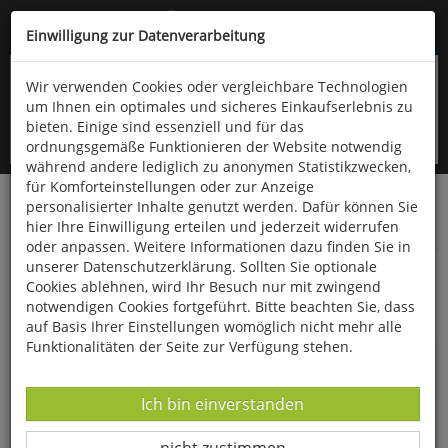
Kompletten Head der Seite überspringen
(06766) 903-200
oder (06766) 9323-960
Einwilligung zur Datenverarbeitung
Wir verwenden Cookies oder vergleichbare Technologien
um Ihnen ein optimales und sicheres Einkaufserlebnis zu
bieten. Einige sind essenziell und für das
ordnungsgemäße Funktionieren der Website notwendig
während andere lediglich zu anonymen Statistikzwecken,
für Komforteinstellungen oder zur Anzeige
personalisierter Inhalte genutzt werden. Dafür können Sie
Startseite
Bücher
Downloads
Zeitschriften
hier Ihre Einwilligung erteilen und jederzeit widerrufen
Fossilien
oder anpassen. Weitere Informationen dazu finden Sie in
unserer Datenschutzerklärung. Sollten Sie optionale
Suebibelus pressulus - der kleinste Belemnit
Cookies ablehnen, wird Ihr Besuch nur mit zwingend
der Welt?
notwendigen Cookies fortgeführt. Bitte beachten Sie, dass
auf Basis Ihrer Einstellungen womöglich nicht mehr alle
Funktionalitäten der Seite zur Verfügung stehen.
Datenverarbeitung -
Ich bin einverstanden
Datenverarbeitung -