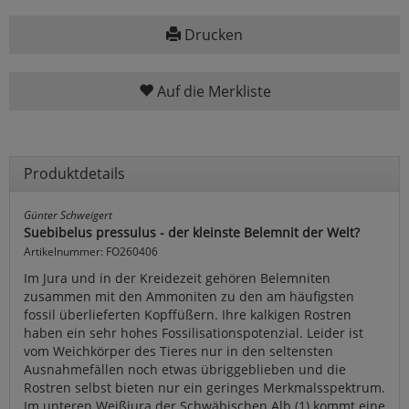
Drucken
Auf die Merkliste
Produktdetails
Günter Schweigert
Suebibelus pressulus - der kleinste Belemnit der Welt?
Artikelnummer: FO260406
Im Jura und in der Kreidezeit gehören Belemniten
zusammen mit den Ammoniten zu den am häufigsten
fossil überlieferten Kopffüßern. Ihre kalkigen Rostren
haben ein sehr hohes Fossilisationspotenzial. Leider ist
vom Weichkörper des Tieres nur in den seltensten
Ausnahmefällen noch etwas übriggeblieben und die
Rostren selbst bieten nur ein geringes Merkmalsspektrum.
Im unteren Weißjura der Schwäbischen Alb (1) kommt eine