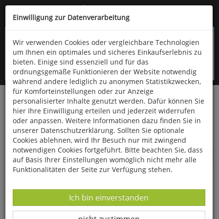
Kompletten Head der Seite überspringen
(06766) 903-200
oder (06766) 9323-960
Einwilligung zur Datenverarbeitung
Wir verwenden Cookies oder vergleichbare Technologien
um Ihnen ein optimales und sicheres Einkaufserlebnis zu
bieten. Einige sind essenziell und für das
ordnungsgemäße Funktionieren der Website notwendig
während andere lediglich zu anonymen Statistikzwecken,
für Komforteinstellungen oder zur Anzeige
personalisierter Inhalte genutzt werden. Dafür können Sie
Startseite
Suche nach "Heilende Pilze"
hier Ihre Einwilligung erteilen und jederzeit widerrufen
oder anpassen. Weitere Informationen dazu finden Sie in
Suche nach "Heilende Pilze"
unserer Datenschutzerklärung. Sollten Sie optionale
Cookies ablehnen, wird Ihr Besuch nur mit zwingend
notwendigen Cookies fortgeführt. Bitte beachten Sie, dass
Artikel
2
auf Basis Ihrer Einstellungen womöglich nicht mehr alle
Funktionalitäten der Seite zur Verfügung stehen.
Datenverarbeitung -
Ich bin einverstanden
Datenverarbeitung -