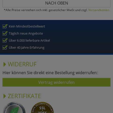
NACH OBEN
Marketing
*Alle Preise verstehen sich inkl. gesetzlicher MwSt und zzgl.
Versandkosten
Umfragetools
Kein Mindestbestellwert
Täglich neue Angebote
Über 6.000 lieferbare Artikel
Cookies
Alle Akzeptieren
Über 40 Jahre Erfahrung
Cookies
Einstellungen speichern
WIDERRUF
zu Haupptseite Zustimmun
zurück
Hier können Sie direkt eine Bestellung widerrufen:
Vertrag widerrufen
ZERTIFIKATE