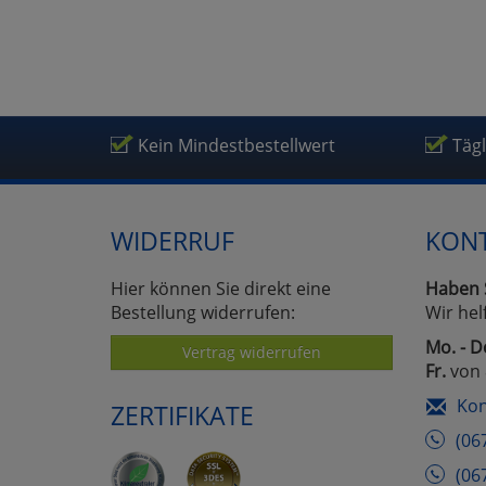
Ma
Um
Kein Mindestbestellwert
Täg
WIDERRUF
KON
Hier können Sie direkt eine
Haben 
Bestellung widerrufen:
Wir hel
Mo. - D
Vertrag widerrufen
Fr.
von 
Kon
ZERTIFIKATE
(06
(06