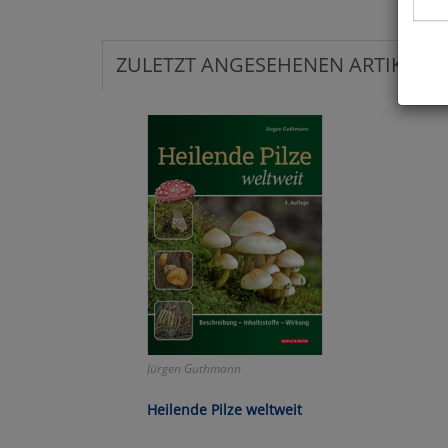
ZULETZT ANGESEHENEN ARTIKEL:
Hier 
Cook
fortg
nicht
Selbs
anpa
Ko
Wa
Jürgen Guthmann
Pe
Heilende Pilze weltweit