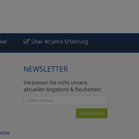
ikel
Über 40 Jahre Erfahrung
atenverarbeitung (Seitenende)
NEWSLETTER
Verpassen Sie nicht unsere
aktuellen Angebote & Neuheiten!
Abonnieren
bsite