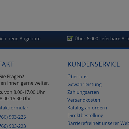
rketing
fragetools
lich neue Angebote
Über 6.000 lieferbare Art
Cookies
Cookies
Alle Akzeptieren
Einstellungen speichern
zu Haupptseite Zustimmung D
zurück
TAKT
KUNDENSERVICE
Sie Fragen?
Über uns
fen Ihnen gerne weiter.
Gewährleistung
o.
von 8.00-17.00 Uhr
Zahlungsarten
8.00-15.30 Uhr
Versandkosten
taktformular
Katalog anfordern
Direktbestellung
766) 903-225
Barrierefreiheit unserer We
766) 903-223