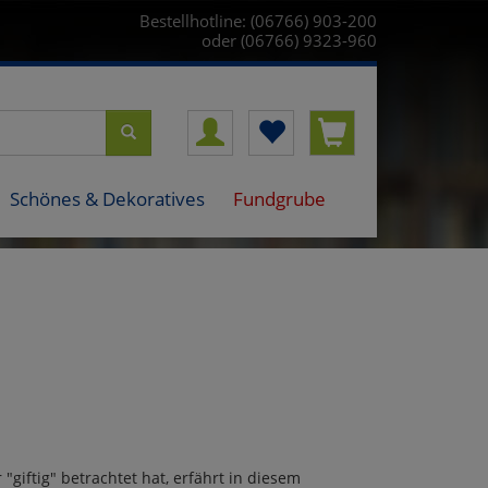
Bestellhotline: (06766) 903-200
oder (06766) 9323-960
Schönes & Dekoratives
Fundgrube
giftig" betrachtet hat, erfährt in diesem