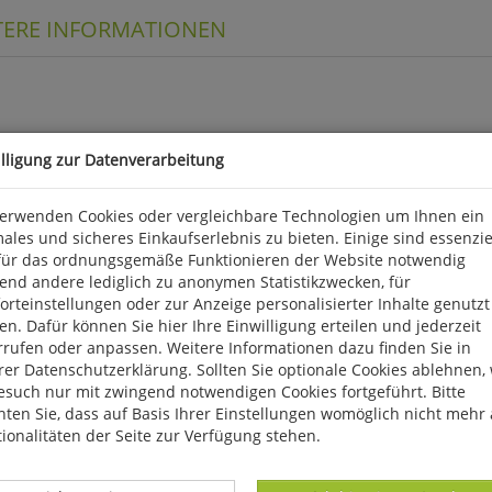
TERE INFORMATIONEN
illigung zur Datenverarbeitung
ar" oder "giftig" betrachtet hat, erfährt in diesem umfassenden u
verwenden Cookies oder vergleichbare Technologien um Ihnen ein
e ein riesiges Reservoir an medizinisch relevanten Inhaltsstoffen 
ales und sicheres Einkaufserlebnis zu bieten. Einige sind essenzie
 die faszinierende Welt der heilenden Pilze zu begeistern, indem
für das ordnungsgemäße Funktionieren der Website notwendig
ierten Porträts vorgestellt werden, eindrucksvoll und verständlich
end andere lediglich zu anonymen Statistikzwecken, für
ichkeiten, beispielsweise in der Küche, nicht zu kurz. Für Medizi
rteinstellungen oder zur Anzeige personalisierter Inhalte genutzt
als auch fundierte Informationen aus dem Bereich der Ethnomykol
n. Dafür können Sie hier Ihre Einwilligung erteilen und jederzeit
ereits schon in dritter Auflage vorliegende Standardwerk letztendl
rrufen oder anpassen. Weitere Informationen dazu finden Sie in
 ca. 720 Abb., geb., 21 x 28 cm. Unter dem Reiter WEITERE INFORMAT
er Datenschutzerklärung. Sollten Sie optionale Cookies ablehnen,
esuch nur mit zwingend notwendigen Cookies fortgeführt. Bitte
ten Sie, dass auf Basis Ihrer Einstellungen womöglich nicht mehr 
, D 56291 Wiebelsheim, kontakt@quelle-meyer.de
ionalitäten der Seite zur Verfügung stehen.