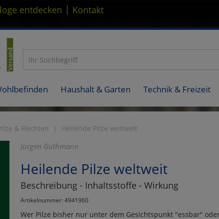
|
loge entdecken
Kontakt
Wohlbefinden
Haushalt & Garten
Technik & Freizeit
Pilze & Flechten
Heilende Pilze weltweit
Jürgen Guthmann
Heilende Pilze weltweit
Beschreibung - Inhaltsstoffe - Wirkung
Artikelnummer: 4941960
Wer Pilze bisher nur unter dem Gesichtspunkt "essbar" oder "