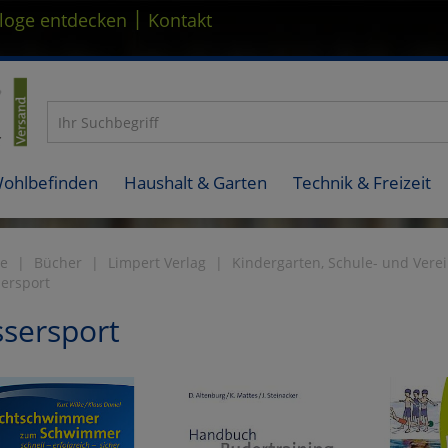
|
loge entdecken
Kontakt
Wohlbefinden
Haushalt & Garten
Technik & Freizeit
te
Bücher
Limpert Verlag
Kindergarten, Schule- und Vere
ersport
sersport