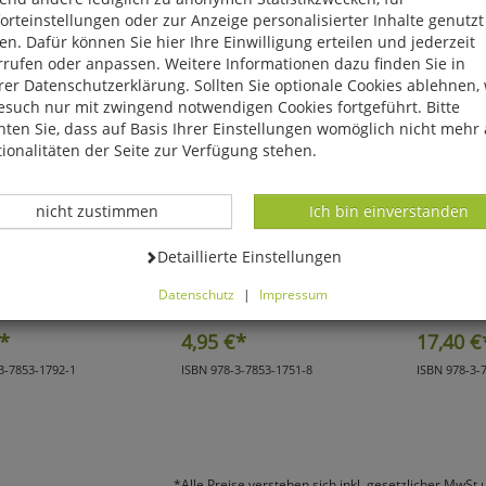
rteinstellungen oder zur Anzeige personalisierter Inhalte genutzt
n. Dafür können Sie hier Ihre Einwilligung erteilen und jederzeit
rrufen oder anpassen. Weitere Informationen dazu finden Sie in
er Datenschutzerklärung. Sollten Sie optionale Cookies ablehnen,
esuch nur mit zwingend notwendigen Cookies fortgeführt. Bitte
ten Sie, dass auf Basis Ihrer Einstellungen womöglich nicht mehr 
ionalitäten der Seite zur Verfügung stehen.
Datenverarbeitung -
Datenverarbeitung -
nicht zustimmen
Ich bin einverstanden
Datenverarbeitung -
Detaillierte Einstellungen
e / Marcus Schultz
Martin Baschta/Carl Münzel
Landesspor
Datenschutz
|
Impressum
d Wasserball lernen
Schnorcheltauchen
Schwimm
können Sie alle optionalen Cookies einstellen. Sollten Sie optionale
ies ablehnen, wird Ihr Besuch nur mit zwingend notwendigen Cook
*
4,95
€*
17,40
€
eführt. Bitte beachten Sie, dass auf Basis Ihrer Einstellungen womö
3-7853-1792-1
ISBN 978-3-7853-1751-8
ISBN 978-3-
 mehr alle Funktionalitäten der Seite zur Verfügung stehen.
tverständlich können Sie die Einstellungen jederzeit widerrufen o
ssen.
*Alle Preise verstehen sich inkl. gesetzlicher MwSt 