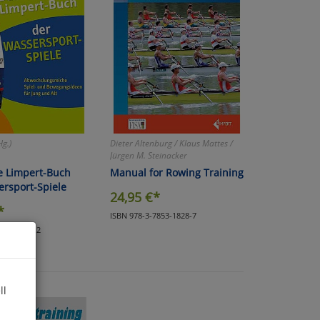
Hg.)
Dieter Altenburg / Klaus Mattes /
Jürgen M. Steinacker
e Limpert-Buch
Manual for Rowing Training
ersport-Spiele
24,95
€*
*
ISBN 978-3-7853-1828-7
7853-1865-2
ll