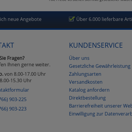
mfortfunktionen
lich neue Angebote
Über 6.000 lieferbare Art
renkorb für nächsten Besuch speichern
rsönliche Begrüßung
TAKT
KUNDENSERVICE
rketing
Sie Fragen?
Über uns
fen Ihnen gerne weiter.
Gesetzliche Gewährleistung
o.
von 8.00-17.00 Uhr
Zahlungsarten
fragetools
8.00-15.30 Uhr
Versandkosten
taktformular
Katalog anfordern
Cookies
Cookies
Alle Akzeptieren
Einstellungen speichern
Direktbestellung
766) 903-225
Barrierefreiheit unserer We
766) 903-223
zu Haupptseite Zustimmung D
zurück
Einwilligung zur Datenverar