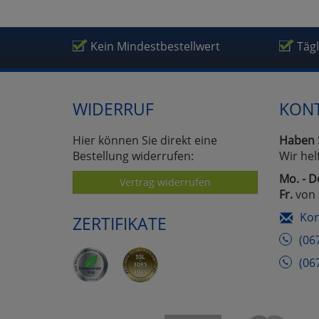
Ko
Kein Mindestbestellwert
Täg
Wa
Pe
WIDERRUF
KON
Ma
Hier können Sie direkt eine
Haben 
Bestellung widerrufen:
Wir hel
Mo. - D
Vertrag widerrufen
Um
Fr.
von 
Kon
ZERTIFIKATE
(06
(06