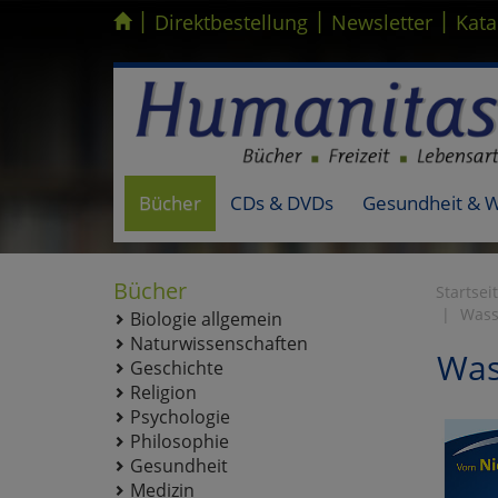
|
|
|
Kompletten Head der Seite überspringen
Direktbestellung
Newsletter
Kata
Bücher
CDs & DVDs
Gesundheit & 
Bücher
Startsei
Wass
Biologie allgemein
Naturwissenschaften
Was
Geschichte
Religion
Psychologie
Philosophie
Gesundheit
Medizin