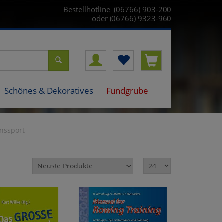
Bestellhotline: (06766) 903-200
oder (06766) 9323-960
Schönes & Dekoratives
Fundgrube
inssport