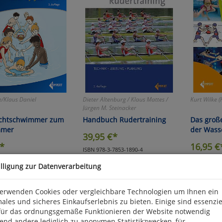
e/Klaus Daniel
Dieter Altenburg / Klaus Mattes /
Kurt Wilke (
Jürgen M. Steinacker
chtschwimmer zum
Handbuch Rudertraining
Das groß
mmer
der Wass
39,95
€*
*
16,95
€
ISBN 978-3-7853-1890-4
3-7853-2000-6
ISBN 978-3-
illigung zur Datenverarbeitung
verwenden Cookies oder vergleichbare Technologien um Ihnen ein
ales und sicheres Einkaufserlebnis zu bieten. Einige sind essenzie
für das ordnungsgemäße Funktionieren der Website notwendig
end andere lediglich zu anonymen Statistikzwecken, für