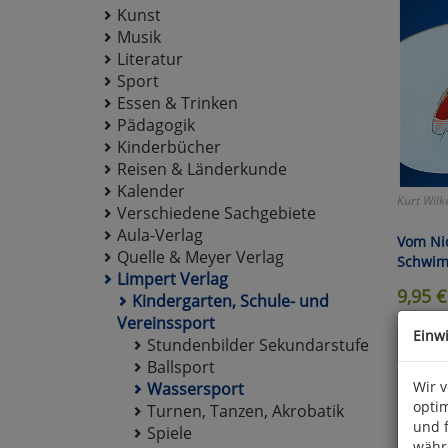
Kunst
Musik
Literatur
Sport
Essen & Trinken
Pädagogik
Kinderbücher
Reisen & Länderkunde
Kalender
Kurt Wilk
Verschiedene Sachgebiete
Aula-Verlag
Vom Ni
Quelle & Meyer Verlag
Schwi
Limpert Verlag
9,95
€
Kindergarten, Schule- und
Vereinssport
ISBN 978-
Einw
Stundenbilder Sekundarstufe
Ballsport
Wir 
Wassersport
optim
Turnen, Tanzen, Akrobatik
und 
Spiele
währ