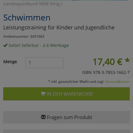
Landessportbund NRW (Hrsg.)
Marketing
Schwimmen
Leistungstraining für Kinder und Jugendliche
Umfragetools
Artikelnummer: 3431662
Sofort lieferbar - 2-6 Werktage
Cookies
Alle Akzeptieren
17,40
€
*
Menge
Cookies
Einstellungen speichern
ISBN 978-3-7853-1662-7
zu Haupptseite Zustimmun
zurück
* inkl. gesetzlicher MwSt und zzgl.
Versandkosten
IN DEN WARENKORB
Fragen zum Produkt