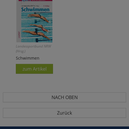
Landessportbund NRW
(Hrsg.)
Schwimmen
zum Artikel
NACH OBEN
Zurück