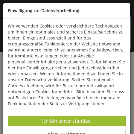
Kompletten Head der Seite überspringen
(06766) 903-200
oder (06766) 9323-960
Einwilligung zur Datenverarbeitung
Wir verwenden Cookies oder vergleichbare Technologien
um Ihnen ein optimales und sicheres Einkaufserlebnis zu
bieten. Einige sind essenziell und für das
ordnungsgemäße Funktionieren der Website notwendig
während andere lediglich zu anonymen Statistikzwecken,
für Komforteinstellungen oder zur Anzeige
personalisierter Inhalte genutzt werden. Dafür können Sie
Startseite
Bücher
Limpert Verlag
hier Ihre Einwilligung erteilen und jederzeit widerrufen
Kindergarten, Schule- und Vereinssport
Wassersport
oder anpassen. Weitere Informationen dazu finden Sie in
unserer Datenschutzerklärung. Sollten Sie optionale
Schwimmen
Cookies ablehnen, wird Ihr Besuch nur mit zwingend
notwendigen Cookies fortgeführt. Bitte beachten Sie, dass
auf Basis Ihrer Einstellungen womöglich nicht mehr alle
Funktionalitäten der Seite zur Verfügung stehen.
Datenverarbeitung -
Ich bin einverstanden
Datenverarbeitung -