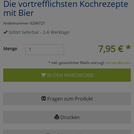
Die vortrefflichsten Kochrezepte
Marketing
mit Bier
Artikelnummer: 6208727
Umfragetools
Sofort lieferbar - 2-6 Werktage
7,95
€
*
Menge
Cookies
Alle Akzeptieren
Cookies
* inkl. gesetzlicher MwSt und zzgl.
Versandkosten
Einstellungen speichern
IN DEN WARENKORB
zu Haupptseite Zustimmun
zurück
Fragen zum Produkt
Drucken