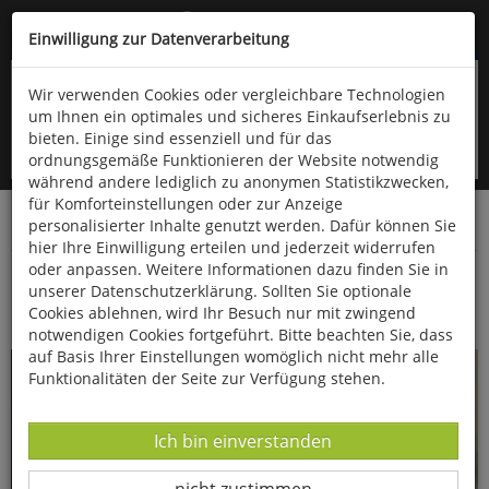
Kompletten Head der Seite überspringen
(06766) 903-200
oder (06766) 9323-960
Einwilligung zur Datenverarbeitung
Wir verwenden Cookies oder vergleichbare Technologien
um Ihnen ein optimales und sicheres Einkaufserlebnis zu
bieten. Einige sind essenziell und für das
ordnungsgemäße Funktionieren der Website notwendig
während andere lediglich zu anonymen Statistikzwecken,
für Komforteinstellungen oder zur Anzeige
personalisierter Inhalte genutzt werden. Dafür können Sie
Startseite
Bücher
Essen & Trinken
hier Ihre Einwilligung erteilen und jederzeit widerrufen
oder anpassen. Weitere Informationen dazu finden Sie in
Die vortrefflichsten Kochrezepte mit Bier
unserer Datenschutzerklärung. Sollten Sie optionale
Cookies ablehnen, wird Ihr Besuch nur mit zwingend
notwendigen Cookies fortgeführt. Bitte beachten Sie, dass
auf Basis Ihrer Einstellungen womöglich nicht mehr alle
Funktionalitäten der Seite zur Verfügung stehen.
Datenverarbeitung -
Ich bin einverstanden
Datenverarbeitung -