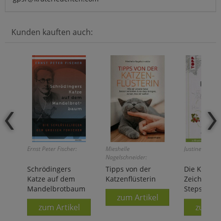
Kunden kauften auch:
Ernst Peter Fischer:
Mieshelle
Justine Lecouf
Nagelschneider:
Schrödingers
Tipps von der
Die Kunst 
Katze auf dem
Katzenflüsterin
Zeichnens:
Mandelbrotbaum
Steps Pfla
zum Artikel
zum Artikel
zum Ar