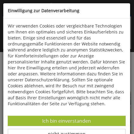
Kompletten Head der Seite überspringen
(06766) 903-200
oder (06766) 9323-960
Einwilligung zur Datenverarbeitung
Wir verwenden Cookies oder vergleichbare Technologien
um Ihnen ein optimales und sicheres Einkaufserlebnis zu
bieten. Einige sind essenziell und für das
ordnungsgemäße Funktionieren der Website notwendig
während andere lediglich zu anonymen Statistikzwecken,
für Komforteinstellungen oder zur Anzeige
personalisierter Inhalte genutzt werden. Dafür können Sie
Startseite
Bücher
Verschiedene Sachgebiete
hier Ihre Einwilligung erteilen und jederzeit widerrufen
oder anpassen. Weitere Informationen dazu finden Sie in
Einfach nordisch stricken: Farbenfroh!
unserer Datenschutzerklärung. Sollten Sie optionale
Cookies ablehnen, wird Ihr Besuch nur mit zwingend
notwendigen Cookies fortgeführt. Bitte beachten Sie, dass
auf Basis Ihrer Einstellungen womöglich nicht mehr alle
Funktionalitäten der Seite zur Verfügung stehen.
Datenverarbeitung -
Ich bin einverstanden
Datenverarbeitung -