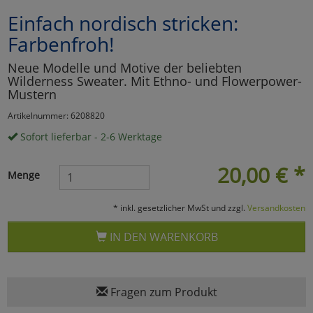
Einfach nordisch stricken:
Marketing
Farbenfroh!
Umfragetools
Neue Modelle und Motive der beliebten
Wilderness Sweater. Mit Ethno- und Flowerpower-
Mustern
Cookies
Artikelnummer: 6208820
Alle Akzeptieren
Sofort lieferbar - 2-6 Werktage
Cookies
Einstellungen speichern
20,00
€
*
Menge
zu Haupptseite Zustimmun
zurück
* inkl. gesetzlicher MwSt und zzgl.
Versandkosten
IN DEN WARENKORB
Fragen zum Produkt