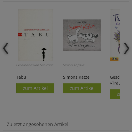
Ferdinand von Schirach:
Simon Tofield:
Tabu
Simons Katze
Geschenkp
»Träumere
zum Artikel
zum Artikel
zum Ar
Zuletzt angesehenen Artikel: