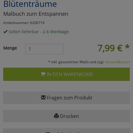
Blütenträume
Marketing
Malbuch zum Entspannen
Artikelnummer: 6206719
Umfragetools
Sofort lieferbar - 2-6 Werktage
7,99
€
*
Menge
Cookies
Alle Akzeptieren
* inkl. gesetzlicher MwSt und zzgl.
Versandkosten
Cookies
Einstellungen speichern
IN DEN WARENKORB
zu Haupptseite Zustimmun
zurück
Fragen zum Produkt
Drucken