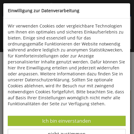
Kompletten Head der Seite überspringen
(06766) 903-200
oder (06766) 9323-960
Einwilligung zur Datenverarbeitung
Wir verwenden Cookies oder vergleichbare Technologien
um Ihnen ein optimales und sicheres Einkaufserlebnis zu
bieten. Einige sind essenziell und für das
ordnungsgemäße Funktionieren der Website notwendig
während andere lediglich zu anonymen Statistikzwecken,
für Komforteinstellungen oder zur Anzeige
personalisierter Inhalte genutzt werden. Dafür können Sie
Startseite
Bücher
Kunst
Kunst als Hobby
hier Ihre Einwilligung erteilen und jederzeit widerrufen
oder anpassen. Weitere Informationen dazu finden Sie in
Blütenträume
unserer Datenschutzerklärung. Sollten Sie optionale
Cookies ablehnen, wird Ihr Besuch nur mit zwingend
notwendigen Cookies fortgeführt. Bitte beachten Sie, dass
auf Basis Ihrer Einstellungen womöglich nicht mehr alle
Funktionalitäten der Seite zur Verfügung stehen.
Datenverarbeitung -
Ich bin einverstanden
Datenverarbeitung -