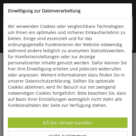
Kompletten Head der Seite überspringen
(06766) 903-200
oder (06766) 9323-960
Einwilligung zur Datenverarbeitung
Wir verwenden Cookies oder vergleichbare Technologien
um Ihnen ein optimales und sicheres Einkaufserlebnis zu
bieten. Einige sind essenziell und für das
ordnungsgemäße Funktionieren der Website notwendig
während andere lediglich zu anonymen Statistikzwecken,
für Komforteinstellungen oder zur Anzeige
personalisierter Inhalte genutzt werden. Dafür können Sie
Startseite
Technik & Freizeit
Spiel & Spaß
Diverses
hier Ihre Einwilligung erteilen und jederzeit widerrufen
oder anpassen. Weitere Informationen dazu finden Sie in
Klettermax »Climbi«
unserer Datenschutzerklärung. Sollten Sie optionale
Cookies ablehnen, wird Ihr Besuch nur mit zwingend
notwendigen Cookies fortgeführt. Bitte beachten Sie, dass
auf Basis Ihrer Einstellungen womöglich nicht mehr alle
Funktionalitäten der Seite zur Verfügung stehen.
Datenverarbeitung -
Ich bin einverstanden
Datenverarbeitung -