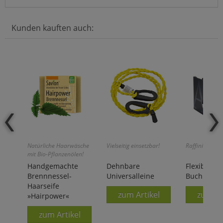
Kunden kauften auch:
Natürliche Haarwäsche
Vielseitig einsetzbar!
Raffiniert konz
mit Bio-Pflanzenölen!
Handgemachte
Dehnbare
Flexibles M
Brennnessel-
Universalleine
Buchregal 
Haarseife
zum Artikel
zum Ar
»Hairpower«
zum Artikel