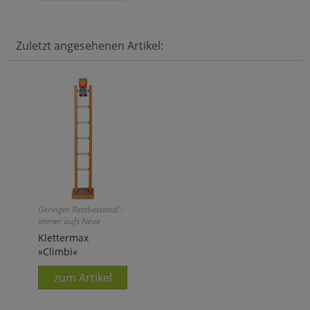
Zuletzt angesehenen Artikel:
Geringer Restbestand! -
Immer aufs Neue
faszinierend!
Klettermax
»Climbi«
zum Artikel