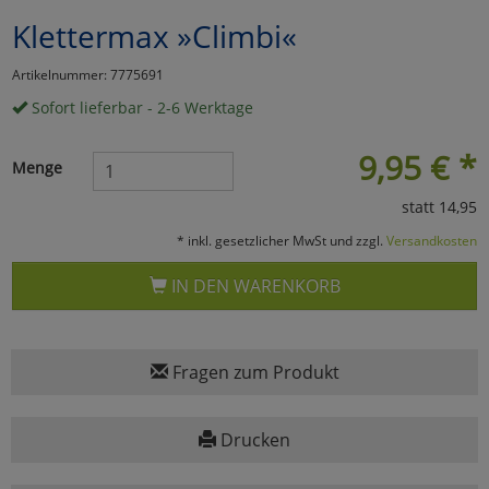
Klettermax »Climbi«
Marketing
Artikelnummer: 7775691
Umfragetools
Sofort lieferbar - 2-6 Werktage
9,95
€
*
Menge
Cookies
Alle Akzeptieren
statt 14,95
Cookies
Einstellungen speichern
* inkl. gesetzlicher MwSt und zzgl.
Versandkosten
zu Haupptseite Zustimmun
zurück
IN DEN WARENKORB
Fragen zum Produkt
Drucken