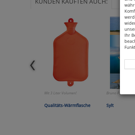
KUNDEN KAUFTEN AUCH:
währ
Komfo
werde
wide
unser
Ihr B
beach
Funkt
Hier 
Mit 3 Liter Volumen!
Bruno P. Kremer:
Cook
fortg
Qualitäts-Wärmflasche
Sylt
nicht
Selbs
anpa