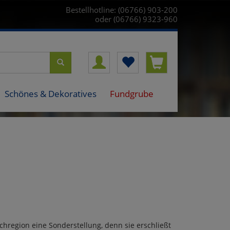
Bestellhotline: (06766) 903-200
oder (06766) 9323-960
Schönes & Dekoratives
Fundgrube
region eine Sonderstellung, denn sie erschließt