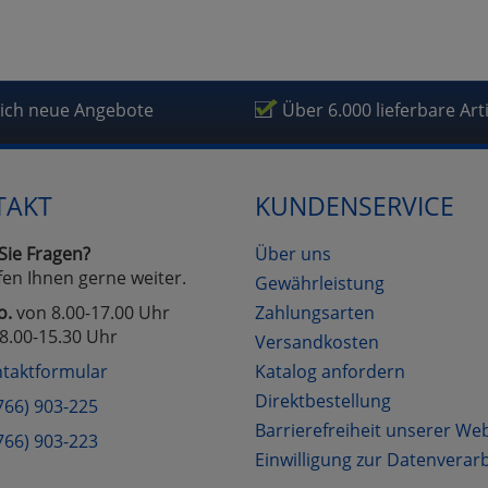
lich neue Angebote
Über 6.000 lieferbare Art
TAKT
KUNDENSERVICE
Sie Fragen?
Über uns
fen Ihnen gerne weiter.
Gewährleistung
o.
von 8.00-17.00 Uhr
Zahlungsarten
8.00-15.30 Uhr
Versandkosten
taktformular
Katalog anfordern
Direktbestellung
766) 903-225
Barrierefreiheit unserer We
766) 903-223
Einwilligung zur Datenverar