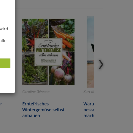
 wird
alle
Caroline Géneau:
Kurt Kotrschal:
ies
glich
r
Erntefrisches
Warum Hunde uns zu
Wintergemüse selbst
besseren Menschen
der
anbauen
machen