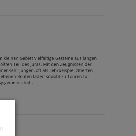
kleinen Gebiet vielfältige Gesteine aus langen
ößten Teil des Juras. Mit den Zeugnissen der
er sehr jungen, oft als Lehrbeispiel zitierten
hriebenen Routen laden sowohl zu Touren für
lagsgemeinschaft.
ll