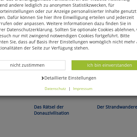
end andere lediglich zu anonymen Statistikzwecken, für
rteinstellungen oder zur Anzeige personalisierter Inhalte genutzt
n. Dafür können Sie hier Ihre Einwilligung erteilen und jederzeit
rrufen oder anpassen. Weitere Informationen dazu finden Sie in
er Datenschutzerklärung. Sollten Sie optionale Cookies ablehnen,
esuch nur mit zwingend notwendigen Cookies fortgeführt. Bitte
ten Sie, dass auf Basis Ihrer Einstellungen womöglich nicht mehr 
ionalitäten der Seite zur Verfügung stehen.
Datenverarbeitung -
Datenverarbeitung -
nicht zustimmen
Ich bin einverstanden
Datenverarbeitung -
Detaillierte Einstellungen
Datenschutz
|
Impressum
können Sie alle optionalen Cookies einstellen. Sollten Sie optionale
Harald Haarmann:
Paul Kuckuck:
ies ablehnen, wird Ihr Besuch nur mit zwingend notwendigen Cook
eführt. Bitte beachten Sie, dass auf Basis Ihrer Einstellungen womö
Das Rätsel der
Der Strandwandere
 mehr alle Funktionalitäten der Seite zur Verfügung stehen.
Donauzivilisation
tverständlich können Sie die Einstellungen jederzeit widerrufen o
ssen.