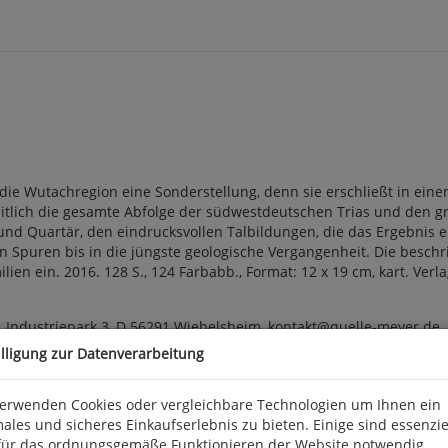
e Wutachregion eine Sonderstellung, denn sie erschließt in einem 
itlich die gesamte Abfolge der südwestdeutschen Trias und den gr
nd Quartär, den eindrucksvollen Talbildungen, die das Ergebnis ein
en Spuren bis in die jüngste geologische Vergangenheit. Die besc
lien ein. 2016. 128 S., 124 Farbabb., Format: 12 x 19 cm, kart. Ver
 Industriepark 3, D 56291 Wiebelsheim, kontakt@quelle-meyer.de
illigung zur Datenverarbeitung
verwenden Cookies oder vergleichbare Technologien um Ihnen ein
ales und sicheres Einkaufserlebnis zu bieten. Einige sind essenzie
für das ordnungsgemäße Funktionieren der Website notwendig