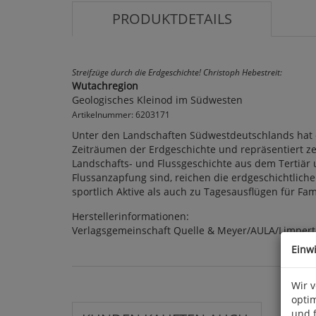
PRODUKTDETAILS
Streifzüge durch die Erdgeschichte! Christoph Hebestreit:
Wutachregion
Geologisches Kleinod im Südwesten
Artikelnummer: 6203171
Unter den Landschaften Südwestdeutschlands hat di
Zeiträumen der Erdgeschichte und repräsentiert ze
Landschafts- und Flussgeschichte aus dem Tertiär u
Flussanzapfung sind, reichen die erdgeschichtlich
sportlich Aktive als auch zu Tagesausflügen für Fami
Herstellerinformationen:
Verlagsgemeinschaft Quelle & Meyer/AULA/Limpert,
Einw
Wir 
optim
und 