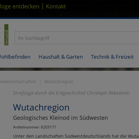
|
loge entdecken
Kontakt
Wohlbefinden
Haushalt & Garten
Technik & Freizeit
eowissenschaften
Wutachregion
Streifzüge durch die Erdgeschichte! Christoph Hebestreit:
Wutachregion
Geologisches Kleinod im Südwesten
Artikelnummer: 6203171
Unter den Landschaften Südwestdeutschlands hat die Wutach