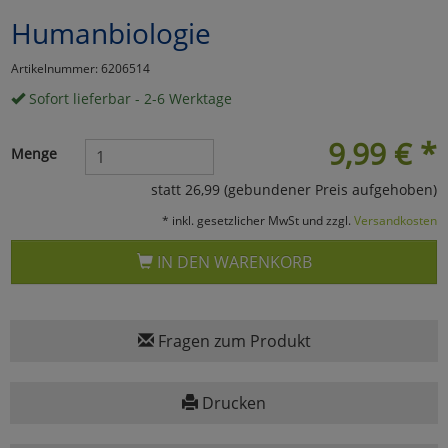
Humanbiologie
Marketing
Artikelnummer: 6206514
Umfragetools
Sofort lieferbar - 2-6 Werktage
9,99
€
*
Menge
Cookies
Alle Akzeptieren
statt 26,99 (gebundener Preis aufgehoben)
Cookies
Einstellungen speichern
* inkl. gesetzlicher MwSt und zzgl.
Versandkosten
zu Haupptseite Zustimmun
zurück
IN DEN WARENKORB
Fragen zum Produkt
Drucken