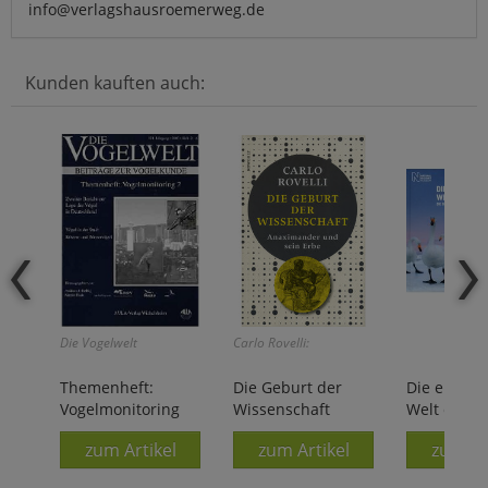
info@verlagshausroemerweg.de
Kunden kauften auch:
Die Vogelwelt
Carlo Rovelli:
Themenheft:
Die Geburt der
Die erstau
Vogelmonitoring
Wissenschaft
Welt der Ti
zum Artikel
zum Artikel
zum Ar