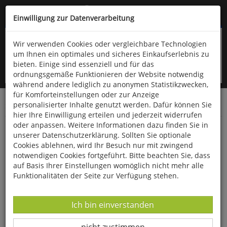
Kompletten Head der Seite überspringen
(06766) 903-200
oder (06766) 9323-960
Einwilligung zur Datenverarbeitung
Wir verwenden Cookies oder vergleichbare Technologien
um Ihnen ein optimales und sicheres Einkaufserlebnis zu
bieten. Einige sind essenziell und für das
ordnungsgemäße Funktionieren der Website notwendig
während andere lediglich zu anonymen Statistikzwecken,
für Komforteinstellungen oder zur Anzeige
personalisierter Inhalte genutzt werden. Dafür können Sie
Startseite
Bücher
Biologie allgemein
Diverses
hier Ihre Einwilligung erteilen und jederzeit widerrufen
oder anpassen. Weitere Informationen dazu finden Sie in
Humanbiologie
unserer Datenschutzerklärung. Sollten Sie optionale
Cookies ablehnen, wird Ihr Besuch nur mit zwingend
notwendigen Cookies fortgeführt. Bitte beachten Sie, dass
auf Basis Ihrer Einstellungen womöglich nicht mehr alle
Funktionalitäten der Seite zur Verfügung stehen.
Datenverarbeitung -
Ich bin einverstanden
Datenverarbeitung -