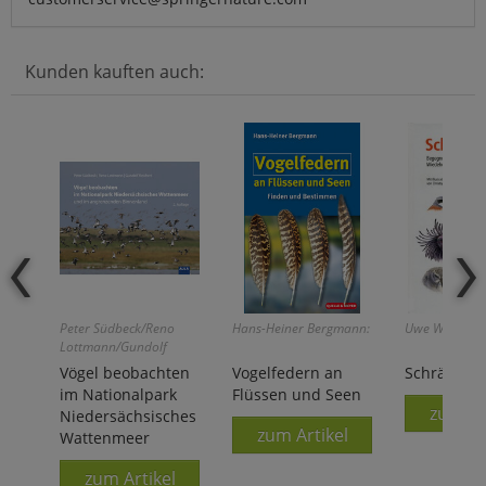
Kunden kauften auch:
Peter Südbeck/Reno
Hans-Heiner Bergmann:
Uwe Westphal
Lottmann/Gundolf
Reichert
Vögel beobachten
Vogelfedern an
Schräge Vö
im Nationalpark
Flüssen und Seen
zum Ar
Niedersächsisches
zum Artikel
Wattenmeer
zum Artikel