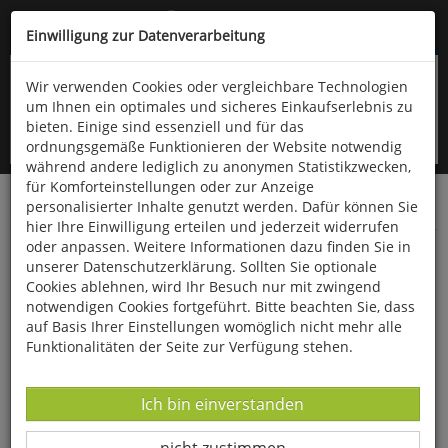
Kompletten Head der Seite überspringen
(06766) 903-200
oder (06766) 9323-960
Einwilligung zur Datenverarbeitung
Wir verwenden Cookies oder vergleichbare Technologien
um Ihnen ein optimales und sicheres Einkaufserlebnis zu
bieten. Einige sind essenziell und für das
ordnungsgemäße Funktionieren der Website notwendig
während andere lediglich zu anonymen Statistikzwecken,
für Komforteinstellungen oder zur Anzeige
personalisierter Inhalte genutzt werden. Dafür können Sie
Startseite
Bücher
Biologie allgemein
Diverses
hier Ihre Einwilligung erteilen und jederzeit widerrufen
oder anpassen. Weitere Informationen dazu finden Sie in
Methoden der Verhaltensbiologie
unserer Datenschutzerklärung. Sollten Sie optionale
Cookies ablehnen, wird Ihr Besuch nur mit zwingend
notwendigen Cookies fortgeführt. Bitte beachten Sie, dass
auf Basis Ihrer Einstellungen womöglich nicht mehr alle
Funktionalitäten der Seite zur Verfügung stehen.
Datenverarbeitung -
Ich bin einverstanden
Datenverarbeitung -