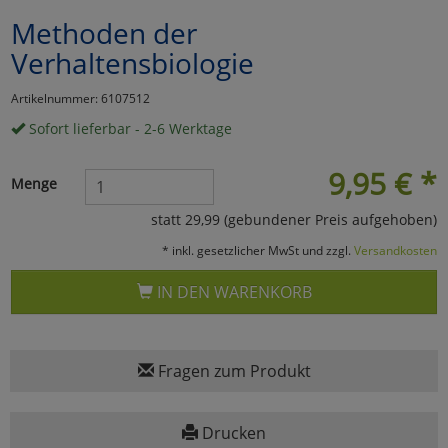
Methoden der
Marketing
Verhaltensbiologie
Umfragetools
Artikelnummer: 6107512
Sofort lieferbar - 2-6 Werktage
Cookies
Alle Akzeptieren
9,95
€
*
Menge
Cookies
Einstellungen speichern
statt 29,99 (gebundener Preis aufgehoben)
* inkl. gesetzlicher MwSt und zzgl.
Versandkosten
zu Haupptseite Zustimmun
zurück
IN DEN WARENKORB
Fragen zum Produkt
Drucken