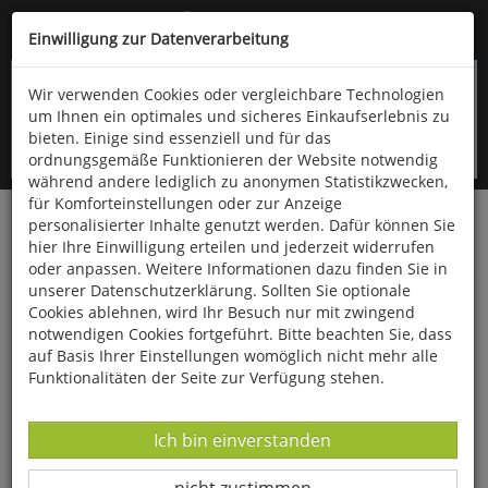
Kompletten Head der Seite überspringen
(06766) 903-200
oder (06766) 9323-960
Einwilligung zur Datenverarbeitung
Wir verwenden Cookies oder vergleichbare Technologien
um Ihnen ein optimales und sicheres Einkaufserlebnis zu
bieten. Einige sind essenziell und für das
ordnungsgemäße Funktionieren der Website notwendig
während andere lediglich zu anonymen Statistikzwecken,
für Komforteinstellungen oder zur Anzeige
personalisierter Inhalte genutzt werden. Dafür können Sie
Startseite
Bücher
Downloads
Zeitschriften
hier Ihre Einwilligung erteilen und jederzeit widerrufen
Der Falke
oder anpassen. Weitere Informationen dazu finden Sie in
unserer Datenschutzerklärung. Sollten Sie optionale
Wildlife-Artist: Bernd-Henning Gerischer
Cookies ablehnen, wird Ihr Besuch nur mit zwingend
notwendigen Cookies fortgeführt. Bitte beachten Sie, dass
auf Basis Ihrer Einstellungen womöglich nicht mehr alle
Funktionalitäten der Seite zur Verfügung stehen.
Datenverarbeitung -
Ich bin einverstanden
Datenverarbeitung -