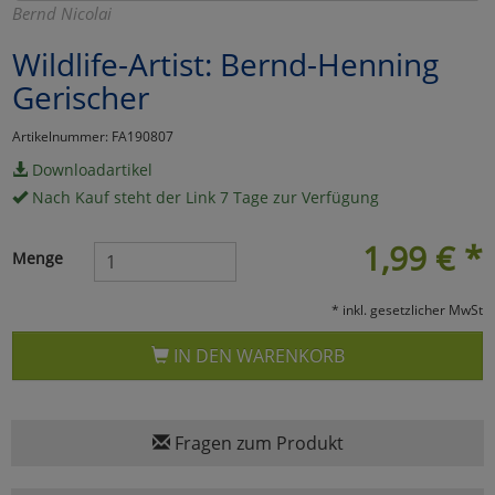
Bernd Nicolai
Marketing
Wildlife-Artist: Bernd-Henning
Gerischer
Umfragetools
Artikelnummer: FA190807
Downloadartikel
Cookies
Alle Akzeptieren
Nach Kauf steht der Link 7 Tage zur Verfügung
Cookies
Einstellungen speichern
1,99
€
*
Menge
zu Haupptseite Zustimmun
zurück
* inkl. gesetzlicher MwSt
IN DEN WARENKORB
Fragen zum Produkt