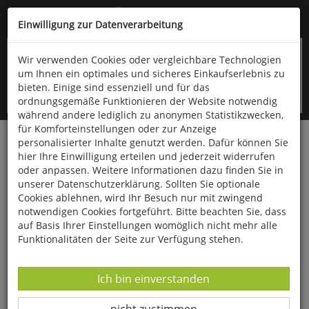
Kompletten Head der Seite überspringen
(06766) 903-200
oder (06766) 9323-960
Einwilligung zur Datenverarbeitung
Wir verwenden Cookies oder vergleichbare Technologien
um Ihnen ein optimales und sicheres Einkaufserlebnis zu
bieten. Einige sind essenziell und für das
ordnungsgemäße Funktionieren der Website notwendig
während andere lediglich zu anonymen Statistikzwecken,
für Komforteinstellungen oder zur Anzeige
personalisierter Inhalte genutzt werden. Dafür können Sie
Startseite
Bücher
Biologie allgemein
Ornithologie
hier Ihre Einwilligung erteilen und jederzeit widerrufen
oder anpassen. Weitere Informationen dazu finden Sie in
Vogelbestimmung für Einsteiger
unserer Datenschutzerklärung. Sollten Sie optionale
Cookies ablehnen, wird Ihr Besuch nur mit zwingend
notwendigen Cookies fortgeführt. Bitte beachten Sie, dass
auf Basis Ihrer Einstellungen womöglich nicht mehr alle
Funktionalitäten der Seite zur Verfügung stehen.
Datenverarbeitung -
Ich bin einverstanden
Datenverarbeitung -