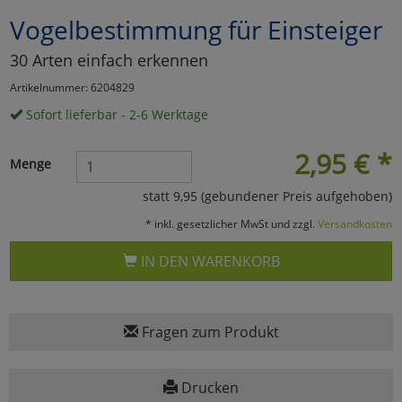
Vogelbestimmung für Einsteiger
Marketing
30 Arten einfach erkennen
Umfragetools
Artikelnummer: 6204829
Sofort lieferbar - 2-6 Werktage
Cookies
Alle Akzeptieren
2,95
€
*
Menge
Cookies
Einstellungen speichern
statt 9,95 (gebundener Preis aufgehoben)
* inkl. gesetzlicher MwSt und zzgl.
Versandkosten
zu Haupptseite Zustimmun
zurück
IN DEN WARENKORB
Fragen zum Produkt
Drucken