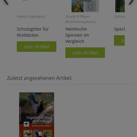
Rettet Vogelleben!
Quelle & Meyer
Zahner/Wimm
Bestimmungskarte:
Schutzgitter für
Heimische
Spechte & 
Nistkästen
Spinnen im
zum Ar
Vergleich
zum Artikel
zum Artikel
Zuletzt angesehenen Artikel: