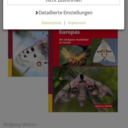
nicht zustimmen
Datenverarbeitung -
Detaillierte Einstellungen
Datenschutz
|
Impressum
Hier können Sie alle optionalen Cookies einstellen. Sollten
Sie optionale Cookies ablehnen, wird Ihr Besuch nur mit
zwingend notwendigen Cookies fortgeführt. Bitte
beachten Sie, dass auf Basis Ihrer Einstellungen
womöglich nicht mehr alle Funktionalitäten der Seite zur
Verfügung stehen. Selbstverständlich können Sie die
Einstellungen jederzeit widerrufen oder anpassen.
Komfortfunktionen
Warenkorb für nächsten Besuch
speichern
Persönliche Begrüßung
Wolfgang Willner: