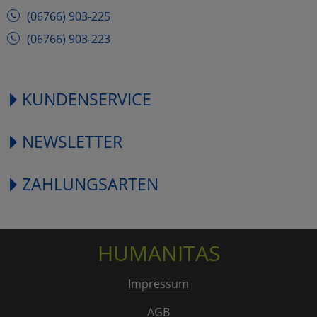
(06766) 903-225
(06766) 903-223
KUNDENSERVICE
NEWSLETTER
ZAHLUNGSARTEN
HUMANITAS
Impressum
AGB