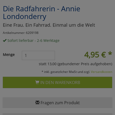
Die Radfahrerin - Annie
Marketing
Londonderry
Umfragetools
Eine Frau. Ein Fahrrad. Einmal um die Welt
Artikelnummer: 6209198
Sofort lieferbar - 2-6 Werktage
Cookies
Alle Akzeptieren
4,95
€
*
Cookies
Einstellungen speichern
Menge
statt 13,00 (gebundener Preis aufgehoben)
zu Haupptseite Zustimmun
zurück
* inkl. gesetzlicher MwSt und zzgl.
Versandkosten
IN DEN WARENKORB
Fragen zum Produkt