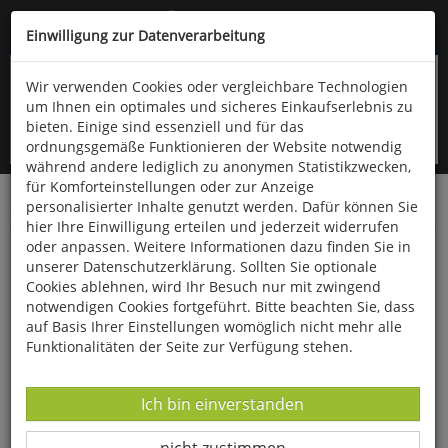
Kompletten Head der Seite überspringen
(06766) 903-200
oder (06766) 9323-960
Einwilligung zur Datenverarbeitung
Wir verwenden Cookies oder vergleichbare Technologien
um Ihnen ein optimales und sicheres Einkaufserlebnis zu
bieten. Einige sind essenziell und für das
ordnungsgemäße Funktionieren der Website notwendig
während andere lediglich zu anonymen Statistikzwecken,
für Komforteinstellungen oder zur Anzeige
personalisierter Inhalte genutzt werden. Dafür können Sie
Startseite
Bücher
Literatur
Belletristik
hier Ihre Einwilligung erteilen und jederzeit widerrufen
oder anpassen. Weitere Informationen dazu finden Sie in
Die Radfahrerin - Annie Londonderry
unserer Datenschutzerklärung. Sollten Sie optionale
Cookies ablehnen, wird Ihr Besuch nur mit zwingend
notwendigen Cookies fortgeführt. Bitte beachten Sie, dass
auf Basis Ihrer Einstellungen womöglich nicht mehr alle
Funktionalitäten der Seite zur Verfügung stehen.
Datenverarbeitung -
Ich bin einverstanden
Datenverarbeitung -