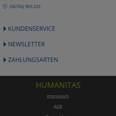
(06766) 903-223
KUNDENSERVICE
NEWSLETTER
ZAHLUNGSARTEN
HUMANITAS
Impressum
AGB