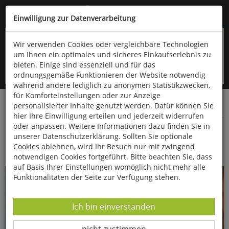
Kompletten Head der Seite überspringen
(06766) 903-200
oder (06766) 9323-960
Einwilligung zur Datenverarbeitung
Wir verwenden Cookies oder vergleichbare Technologien
um Ihnen ein optimales und sicheres Einkaufserlebnis zu
bieten. Einige sind essenziell und für das
ordnungsgemäße Funktionieren der Website notwendig
während andere lediglich zu anonymen Statistikzwecken,
für Komforteinstellungen oder zur Anzeige
personalisierter Inhalte genutzt werden. Dafür können Sie
Startseite
Bücher
Biologie allgemein
Zoologie
hier Ihre Einwilligung erteilen und jederzeit widerrufen
oder anpassen. Weitere Informationen dazu finden Sie in
Meister der Tarnung
unserer Datenschutzerklärung. Sollten Sie optionale
Cookies ablehnen, wird Ihr Besuch nur mit zwingend
notwendigen Cookies fortgeführt. Bitte beachten Sie, dass
auf Basis Ihrer Einstellungen womöglich nicht mehr alle
Funktionalitäten der Seite zur Verfügung stehen.
Datenverarbeitung -
Ich bin einverstanden
Datenverarbeitung -