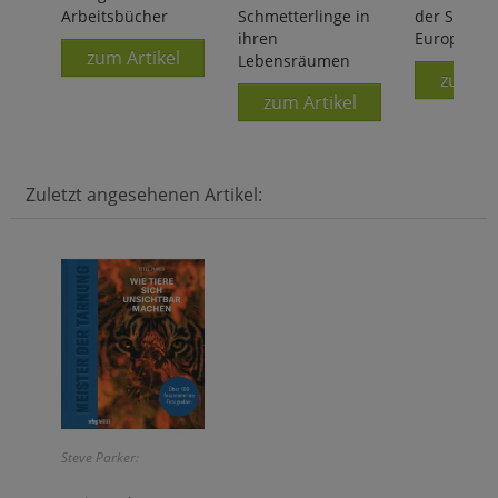
Arbeitsbücher
Schmetterlinge in
der Schmet
ihren
Europas
zum Artikel
Lebensräumen
zum Ar
zum Artikel
Zuletzt angesehenen Artikel:
Steve Parker: