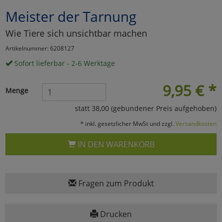
Meister der Tarnung
Marketing
Wie Tiere sich unsichtbar machen
Umfragetools
Artikelnummer: 6208127
Sofort lieferbar - 2-6 Werktage
Cookies
Alle Akzeptieren
9,95
€
*
Menge
Cookies
Einstellungen speichern
statt 38,00 (gebundener Preis aufgehoben)
* inkl. gesetzlicher MwSt und zzgl.
Versandkosten
zu Haupptseite Zustimmun
zurück
IN DEN WARENKORB
Fragen zum Produkt
Drucken