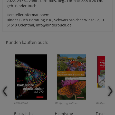
2022. 237 S., zahlr. Farbfotos, Reg., Format: 22,5 x 26 cm,
geb. Binder Buch.
Herstellerinformationen:
Binder Buch Beratung e.K., Schwarzbroicher Wiese 6a, D
51519 Odenthal, info@binderbuch.de
Kunden kauften auch:
DVD-ROM
Wolfgang Willner:
Wolfgang Will
Biologische
Heimische
Taschenlex