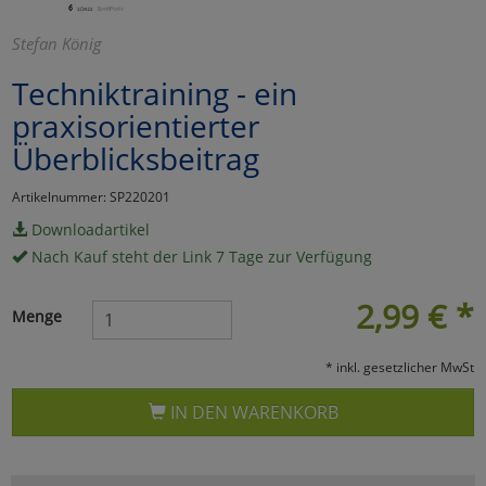
Marketing
Stefan König
Techniktraining - ein
Umfragetools
praxisorientierter
Überblicksbeitrag
Cookies
Alle Akzeptieren
Artikelnummer: SP220201
Cookies
Einstellungen speichern
Downloadartikel
Nach Kauf steht der Link 7 Tage zur Verfügung
zu Haupptseite Zustimmun
zurück
2,99
€
*
Menge
* inkl. gesetzlicher MwSt
IN DEN WARENKORB