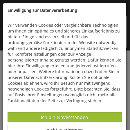
Kompletten Head der Seite überspringen
(06766) 903-200
oder (06766) 9323-960
Einwilligung zur Datenverarbeitung
Wir verwenden Cookies oder vergleichbare Technologien
um Ihnen ein optimales und sicheres Einkaufserlebnis zu
bieten. Einige sind essenziell und für das
ordnungsgemäße Funktionieren der Website notwendig
während andere lediglich zu anonymen Statistikzwecken,
für Komforteinstellungen oder zur Anzeige
personalisierter Inhalte genutzt werden. Dafür können Sie
Startseite
Bücher
Downloads
Zeitschriften
hier Ihre Einwilligung erteilen und jederzeit widerrufen
SportPraxis
oder anpassen. Weitere Informationen dazu finden Sie in
unserer Datenschutzerklärung. Sollten Sie optionale
Techniktraining - ein praxisorientierter
Cookies ablehnen, wird Ihr Besuch nur mit zwingend
Überblicksbeitrag
notwendigen Cookies fortgeführt. Bitte beachten Sie, dass
auf Basis Ihrer Einstellungen womöglich nicht mehr alle
Funktionalitäten der Seite zur Verfügung stehen.
Datenverarbeitung -
Ich bin einverstanden
Datenverarbeitung -