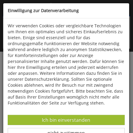
Kompletten Head der Seite überspringen
(06766) 903-200
oder (06766) 9323-960
Einwilligung zur Datenverarbeitung
Wir verwenden Cookies oder vergleichbare Technologien
um Ihnen ein optimales und sicheres Einkaufserlebnis zu
bieten. Einige sind essenziell und für das
ordnungsgemäße Funktionieren der Website notwendig
während andere lediglich zu anonymen Statistikzwecken,
für Komforteinstellungen oder zur Anzeige
personalisierter Inhalte genutzt werden. Dafür können Sie
Startseite
Technik & Freizeit
Spiel & Spaß
hier Ihre Einwilligung erteilen und jederzeit widerrufen
Spiele für Draußen
oder anpassen. Weitere Informationen dazu finden Sie in
unserer Datenschutzerklärung. Sollten Sie optionale
Schildkröt®-Federball-4er-Set
Cookies ablehnen, wird Ihr Besuch nur mit zwingend
notwendigen Cookies fortgeführt. Bitte beachten Sie, dass
auf Basis Ihrer Einstellungen womöglich nicht mehr alle
Funktionalitäten der Seite zur Verfügung stehen.
Datenverarbeitung -
Ich bin einverstanden
Datenverarbeitung -