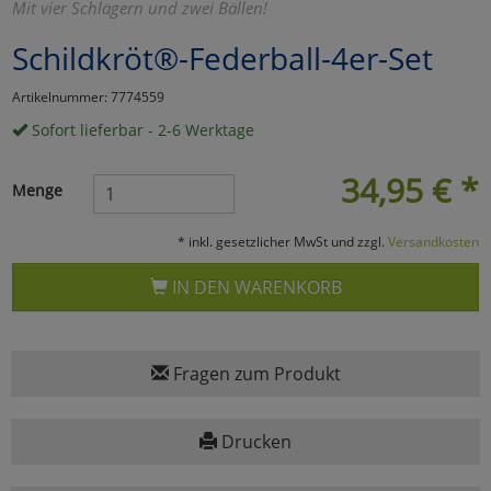
Mit vier Schlägern und zwei Bällen!
Marketing
Schildkröt®-Federball-4er-Set
Artikelnummer: 7774559
Umfragetools
Sofort lieferbar - 2-6 Werktage
34,95
€
*
Cookies
Alle Akzeptieren
Menge
Cookies
Einstellungen speichern
* inkl. gesetzlicher MwSt und zzgl.
Versandkosten
zu Haupptseite Zustimmun
zurück
IN DEN WARENKORB
Fragen zum Produkt
Drucken