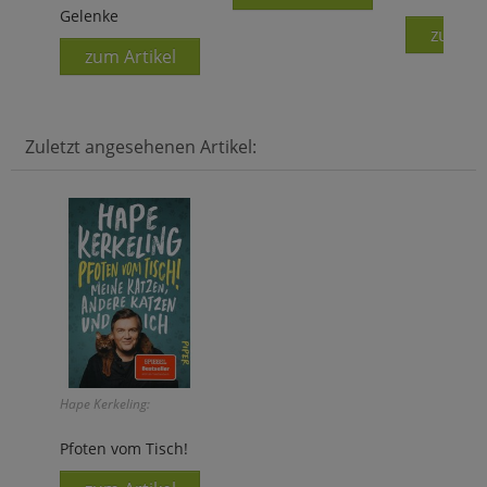
Gelenke
zum Ar
zum Artikel
Zuletzt angesehenen Artikel:
Hape Kerkeling:
Pfoten vom Tisch!