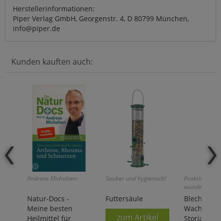
Herstellerinformationen:
Piper Verlag GmbH, Georgenstr. 4, D 80799 München,
info@piper.de
Kunden kauften auch:
Andreas Michalsen:
Sauber und hygienisch!
Praktisch und
wunderschön!
Natur-Docs -
Futtersäule
Blechdose 
Meine besten
Wachtmeist
zum Artikel
Heilmittel für
Storia di S