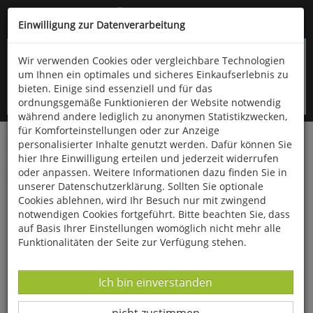
Kompletten Head der Seite überspringen
(06766) 903-200
oder (06766) 9323-960
Einwilligung zur Datenverarbeitung
Wir verwenden Cookies oder vergleichbare Technologien
um Ihnen ein optimales und sicheres Einkaufserlebnis zu
bieten. Einige sind essenziell und für das
ordnungsgemäße Funktionieren der Website notwendig
während andere lediglich zu anonymen Statistikzwecken,
für Komforteinstellungen oder zur Anzeige
personalisierter Inhalte genutzt werden. Dafür können Sie
Startseite
Bücher
Biologie allgemein
hier Ihre Einwilligung erteilen und jederzeit widerrufen
Haustiere & Nutztiere
oder anpassen. Weitere Informationen dazu finden Sie in
unserer Datenschutzerklärung. Sollten Sie optionale
Pfoten vom Tisch!
Cookies ablehnen, wird Ihr Besuch nur mit zwingend
notwendigen Cookies fortgeführt. Bitte beachten Sie, dass
auf Basis Ihrer Einstellungen womöglich nicht mehr alle
Funktionalitäten der Seite zur Verfügung stehen.
Datenverarbeitung -
Ich bin einverstanden
Datenverarbeitung -