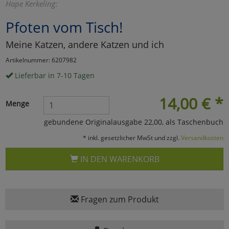
Hape Kerkeling:
Marketing
Pfoten vom Tisch!
Meine Katzen, andere Katzen und ich
Umfragetools
Artikelnummer: 6207982
Lieferbar in 7-10 Tagen
Cookies
Alle Akzeptieren
14,00
€
*
Menge
Cookies
Einstellungen speichern
gebundene Originalausgabe 22,00, als Taschenbuch
zu Haupptseite Zustimmun
zurück
* inkl. gesetzlicher MwSt und zzgl.
Versandkosten
IN DEN WARENKORB
Fragen zum Produkt