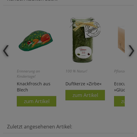
Erinnerung an
100 % Natur!
Pflanzen Sie I
Kindertage!
Knackfrosch aus
Duftkerze »Zirbe«
Ecocube
Blech
»Glückskle
zum Artikel
zum Artikel
zum Ar
Zuletzt angesehenen Artikel: