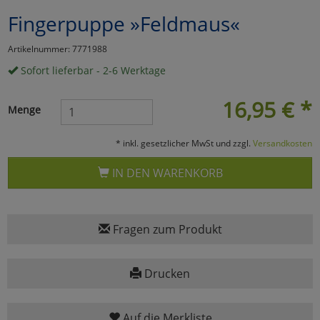
Fingerpuppe »Feldmaus«
Marketing
Artikelnummer: 7771988
Umfragetools
Sofort lieferbar - 2-6 Werktage
16,95
€
*
Menge
Cookies
Alle Akzeptieren
* inkl. gesetzlicher MwSt und zzgl.
Versandkosten
Cookies
Einstellungen speichern
IN DEN WARENKORB
zu Haupptseite Zustimmun
zurück
Fragen zum Produkt
Drucken
Auf die Merkliste