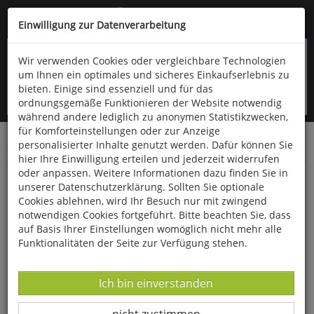
Kompletten Head der Seite überspringen
(06766) 903-200
oder (06766) 9323-960
Einwilligung zur Datenverarbeitung
Wir verwenden Cookies oder vergleichbare Technologien
um Ihnen ein optimales und sicheres Einkaufserlebnis zu
bieten. Einige sind essenziell und für das
ordnungsgemäße Funktionieren der Website notwendig
während andere lediglich zu anonymen Statistikzwecken,
für Komforteinstellungen oder zur Anzeige
personalisierter Inhalte genutzt werden. Dafür können Sie
Startseite
Technik & Freizeit
Spiel & Spaß
Diverses
hier Ihre Einwilligung erteilen und jederzeit widerrufen
oder anpassen. Weitere Informationen dazu finden Sie in
Fingerpuppe »Feldmaus«
unserer Datenschutzerklärung. Sollten Sie optionale
Cookies ablehnen, wird Ihr Besuch nur mit zwingend
notwendigen Cookies fortgeführt. Bitte beachten Sie, dass
auf Basis Ihrer Einstellungen womöglich nicht mehr alle
Funktionalitäten der Seite zur Verfügung stehen.
Datenverarbeitung -
Ich bin einverstanden
Datenverarbeitung -