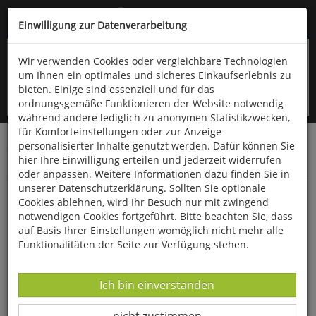
Kompletten Head der Seite überspringen
(06766) 903-200
oder (06766) 9323-960
Einwilligung zur Datenverarbeitung
Wir verwenden Cookies oder vergleichbare Technologien
um Ihnen ein optimales und sicheres Einkaufserlebnis zu
bieten. Einige sind essenziell und für das
ordnungsgemäße Funktionieren der Website notwendig
während andere lediglich zu anonymen Statistikzwecken,
für Komforteinstellungen oder zur Anzeige
personalisierter Inhalte genutzt werden. Dafür können Sie
Startseite
Haushalt & Garten
Küche & Haushalt
hier Ihre Einwilligung erteilen und jederzeit widerrufen
Diverses
oder anpassen. Weitere Informationen dazu finden Sie in
unserer Datenschutzerklärung. Sollten Sie optionale
Kaiser-Natron® - Das Original
Cookies ablehnen, wird Ihr Besuch nur mit zwingend
notwendigen Cookies fortgeführt. Bitte beachten Sie, dass
auf Basis Ihrer Einstellungen womöglich nicht mehr alle
Funktionalitäten der Seite zur Verfügung stehen.
Datenverarbeitung -
Ich bin einverstanden
Datenverarbeitung -