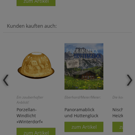
zum Artikel
Kunden kauften auch:
Ein zauberhafter
Eberhard/Meier/Meier:
Die kommt übe
Anblick!
Porzellan-
Panoramablick
Nischen- 
Windlicht
und Hüttenglück
Heizkörper
»Winterdorf«
zum Artikel
zum Ar
zum Artikel