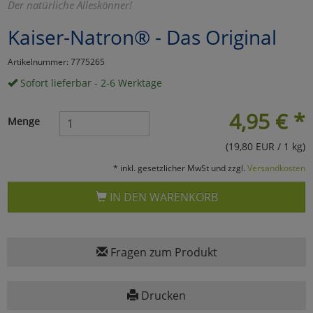
Der natürliche Alleskönner!
Marketing
Kaiser-Natron® - Das Original
Artikelnummer: 7775265
Umfragetools
Sofort lieferbar - 2-6 Werktage
4,95
€
*
Cookies
Alle Akzeptieren
Menge
(19,80 EUR / 1 kg)
Cookies
Einstellungen speichern
* inkl. gesetzlicher MwSt und zzgl.
Versandkosten
zu Haupptseite Zustimmun
zurück
IN DEN WARENKORB
Fragen zum Produkt
Drucken