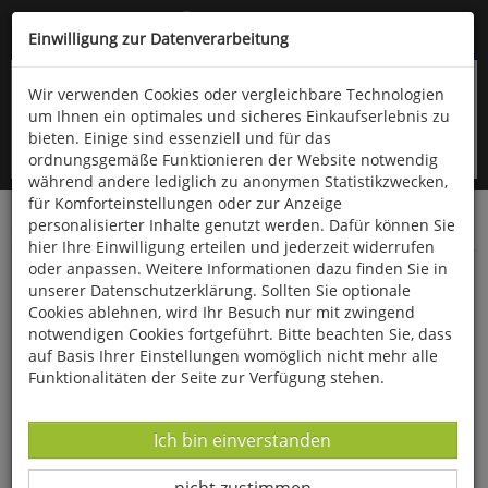
Kompletten Head der Seite überspringen
(06766) 903-200
oder (06766) 9323-960
Einwilligung zur Datenverarbeitung
Wir verwenden Cookies oder vergleichbare Technologien
um Ihnen ein optimales und sicheres Einkaufserlebnis zu
bieten. Einige sind essenziell und für das
ordnungsgemäße Funktionieren der Website notwendig
während andere lediglich zu anonymen Statistikzwecken,
für Komforteinstellungen oder zur Anzeige
personalisierter Inhalte genutzt werden. Dafür können Sie
Startseite
Bücher
Literatur
Diverses
hier Ihre Einwilligung erteilen und jederzeit widerrufen
oder anpassen. Weitere Informationen dazu finden Sie in
In 80 Tagen um die Welt
unserer Datenschutzerklärung. Sollten Sie optionale
Cookies ablehnen, wird Ihr Besuch nur mit zwingend
notwendigen Cookies fortgeführt. Bitte beachten Sie, dass
auf Basis Ihrer Einstellungen womöglich nicht mehr alle
Funktionalitäten der Seite zur Verfügung stehen.
Datenverarbeitung -
Ich bin einverstanden
Datenverarbeitung -