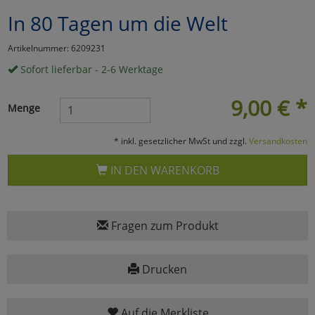
In 80 Tagen um die Welt
Marketing
Artikelnummer: 6209231
Umfragetools
Sofort lieferbar - 2-6 Werktage
9,00
€
*
Menge
Cookies
Alle Akzeptieren
* inkl. gesetzlicher MwSt und zzgl.
Versandkosten
Cookies
Einstellungen speichern
IN DEN WARENKORB
zu Haupptseite Zustimmun
zurück
Fragen zum Produkt
Drucken
Auf die Merkliste