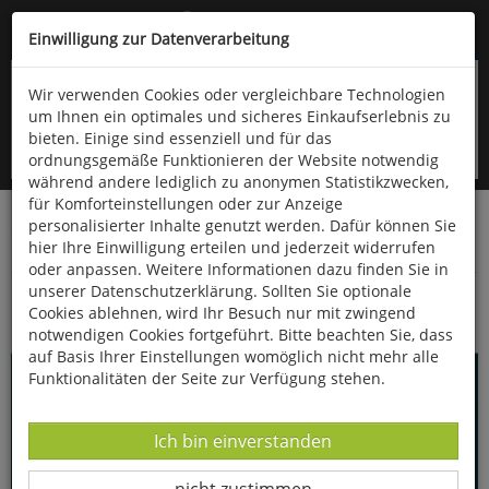
Kompletten Head der Seite überspringen
(06766) 903-200
oder (06766) 9323-960
Einwilligung zur Datenverarbeitung
Wir verwenden Cookies oder vergleichbare Technologien
um Ihnen ein optimales und sicheres Einkaufserlebnis zu
bieten. Einige sind essenziell und für das
ordnungsgemäße Funktionieren der Website notwendig
während andere lediglich zu anonymen Statistikzwecken,
für Komforteinstellungen oder zur Anzeige
personalisierter Inhalte genutzt werden. Dafür können Sie
Startseite
Bücher
Quelle & Meyer Verlag
Nonbook
hier Ihre Einwilligung erteilen und jederzeit widerrufen
Notizbücher
oder anpassen. Weitere Informationen dazu finden Sie in
unserer Datenschutzerklärung. Sollten Sie optionale
Mein persönliches Notizbuch "Flora"
Cookies ablehnen, wird Ihr Besuch nur mit zwingend
notwendigen Cookies fortgeführt. Bitte beachten Sie, dass
auf Basis Ihrer Einstellungen womöglich nicht mehr alle
Funktionalitäten der Seite zur Verfügung stehen.
Datenverarbeitung -
Ich bin einverstanden
Datenverarbeitung -