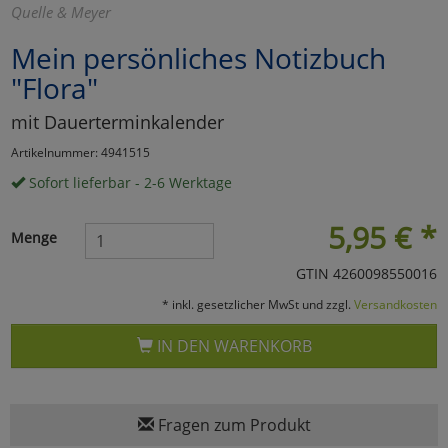
Quelle & Meyer
Marketing
Mein persönliches Notizbuch
"Flora"
Umfragetools
mit Dauerterminkalender
Artikelnummer: 4941515
Cookies
Alle Akzeptieren
Sofort lieferbar - 2-6 Werktage
Cookies
Einstellungen speichern
5,95
€
*
Menge
zu Haupptseite Zustimmun
zurück
GTIN 4260098550016
* inkl. gesetzlicher MwSt und zzgl.
Versandkosten
IN DEN WARENKORB
Fragen zum Produkt