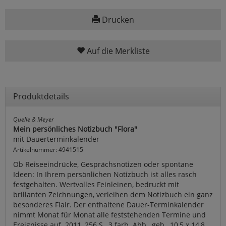
Drucken
Auf die Merkliste
Produktdetails
Quelle & Meyer
Mein persönliches Notizbuch "Flora"
mit Dauerterminkalender
Artikelnummer: 4941515
Ob Reiseeindrücke, Gesprächsnotizen oder spontane
Ideen: In Ihrem persönlichen Notizbuch ist alles rasch
festgehalten. Wertvolles Feinleinen, bedruckt mit
brillanten Zeichnungen, verleihen dem Notizbuch ein ganz
besonderes Flair. Der enthaltene Dauer-Terminkalender
nimmt Monat für Monat alle feststehenden Termine und
Ereignisse auf. 2011, 256 S., 3 farb. Abb., geb., 10,5 x 14,8