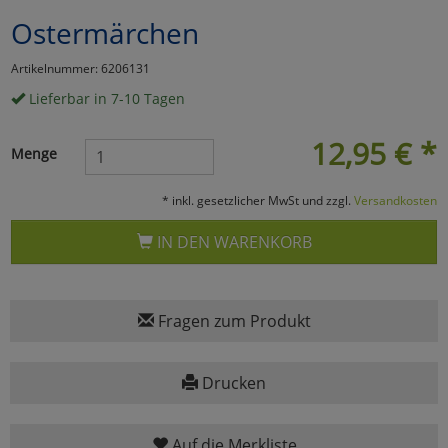
Ostermärchen
Marketing
Artikelnummer: 6206131
Umfragetools
Lieferbar in 7-10 Tagen
12,95
€
*
Menge
Cookies
Alle Akzeptieren
* inkl. gesetzlicher MwSt und zzgl.
Versandkosten
Cookies
Einstellungen speichern
IN DEN WARENKORB
zu Haupptseite Zustimmun
zurück
Fragen zum Produkt
Drucken
Auf die Merkliste