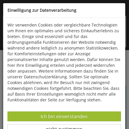
Kompletten Head der Seite überspringen
(06766) 903-200
oder (06766) 9323-960
Einwilligung zur Datenverarbeitung
Wir verwenden Cookies oder vergleichbare Technologien
um Ihnen ein optimales und sicheres Einkaufserlebnis zu
bieten. Einige sind essenziell und für das
ordnungsgemäße Funktionieren der Website notwendig
während andere lediglich zu anonymen Statistikzwecken,
für Komforteinstellungen oder zur Anzeige
personalisierter Inhalte genutzt werden. Dafür können Sie
Startseite
Bücher
Kinderbücher
hier Ihre Einwilligung erteilen und jederzeit widerrufen
oder anpassen. Weitere Informationen dazu finden Sie in
Ostermärchen
unserer Datenschutzerklärung. Sollten Sie optionale
Cookies ablehnen, wird Ihr Besuch nur mit zwingend
notwendigen Cookies fortgeführt. Bitte beachten Sie, dass
auf Basis Ihrer Einstellungen womöglich nicht mehr alle
Funktionalitäten der Seite zur Verfügung stehen.
Datenverarbeitung -
Ich bin einverstanden
Datenverarbeitung -