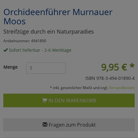
Orchideenführer Murnauer
Marketing
Moos
Umfragetools
Streifzüge durch ein Naturparadies
Artikelnummer: 4941890
Sofort lieferbar - 2-6 Werktage
Cookies
Alle Akzeptieren
9,95
€
*
Cookies
Einstellungen speichern
Menge
zu Haupptseite Zustimmun
ISBN 978-3-494-01890-4
zurück
* inkl. gesetzlicher MwSt und zzgl.
Versandkosten
IN DEN WARENKORB
Fragen zum Produkt