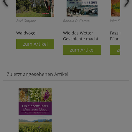
Axel Gutjahr
Ronald D. Gerste:
Julia Kruse:
Waldvögel
Wie das Wetter
Fasziniere
Geschichte macht
Pflanzenpi
zum Artikel
zum Artikel
zum Ar
Zuletzt angesehenen Artikel: