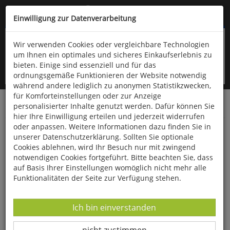
Kompletten Head der Seite überspringen
(06766) 903-200
oder (06766) 9323-960
Einwilligung zur Datenverarbeitung
Wir verwenden Cookies oder vergleichbare Technologien
um Ihnen ein optimales und sicheres Einkaufserlebnis zu
bieten. Einige sind essenziell und für das
ordnungsgemäße Funktionieren der Website notwendig
während andere lediglich zu anonymen Statistikzwecken,
für Komforteinstellungen oder zur Anzeige
personalisierter Inhalte genutzt werden. Dafür können Sie
Startseite
Bücher
Quelle & Meyer Verlag
Neuheiten
hier Ihre Einwilligung erteilen und jederzeit widerrufen
oder anpassen. Weitere Informationen dazu finden Sie in
Orchideenführer Murnauer Moos
unserer Datenschutzerklärung. Sollten Sie optionale
Cookies ablehnen, wird Ihr Besuch nur mit zwingend
notwendigen Cookies fortgeführt. Bitte beachten Sie, dass
auf Basis Ihrer Einstellungen womöglich nicht mehr alle
Funktionalitäten der Seite zur Verfügung stehen.
Datenverarbeitung -
Ich bin einverstanden
Datenverarbeitung -