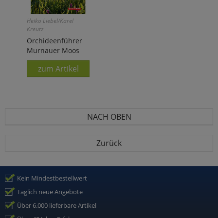
Heiko Liebel/Karel
Kreutz
Orchideenführer
Murnauer Moos
zum Artikel
NACH OBEN
Zurück
Kein Mindestbestellwert
Täglich neue Angebote
Über 6.000 lieferbare Artikel