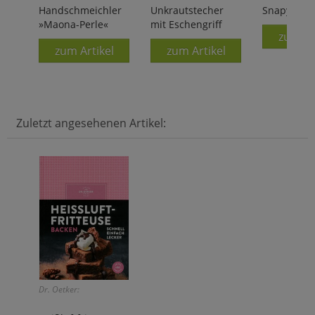
Handschmeichler
Unkrautstecher
Snapy
»Maona-Perle«
mit Eschengriff
zum Ar
zum Artikel
zum Artikel
Zuletzt angesehenen Artikel:
Dr. Oetker: