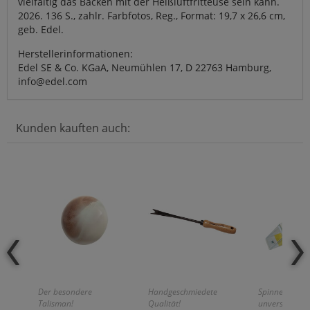
vielfältig das Backen mit der Heißluftfritteuse sein kann.
2026. 136 S., zahlr. Farbfotos, Reg., Format: 19,7 x 26,6 cm,
geb. Edel.
Herstellerinformationen:
Edel SE & Co. KGaA, Neumühlen 17, D 22763 Hamburg,
info@edel.com
Kunden kauften auch:
Der besondere
Handgeschmiedete
Spinnen fang
Talisman!
Qualität!
unversehrt en