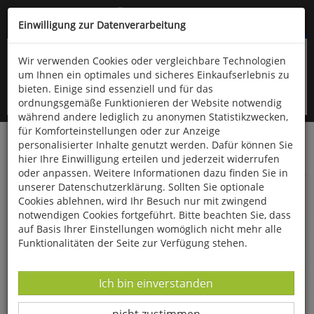
Kompletten Head der Seite überspringen
(06766) 903-200
oder (06766) 9323-960
Einwilligung zur Datenverarbeitung
Wir verwenden Cookies oder vergleichbare Technologien
um Ihnen ein optimales und sicheres Einkaufserlebnis zu
bieten. Einige sind essenziell und für das
ordnungsgemäße Funktionieren der Website notwendig
während andere lediglich zu anonymen Statistikzwecken,
für Komforteinstellungen oder zur Anzeige
personalisierter Inhalte genutzt werden. Dafür können Sie
Startseite
Haushalt & Garten
Küche & Haushalt
hier Ihre Einwilligung erteilen und jederzeit widerrufen
Bücher zum Thema Kochen
oder anpassen. Weitere Informationen dazu finden Sie in
unserer Datenschutzerklärung. Sollten Sie optionale
Heißluftfritteuse Backen
Cookies ablehnen, wird Ihr Besuch nur mit zwingend
notwendigen Cookies fortgeführt. Bitte beachten Sie, dass
auf Basis Ihrer Einstellungen womöglich nicht mehr alle
Funktionalitäten der Seite zur Verfügung stehen.
Datenverarbeitung -
Ich bin einverstanden
Datenverarbeitung -