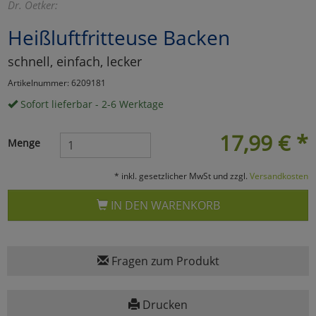
Dr. Oetker:
Marketing
Heißluftfritteuse Backen
schnell, einfach, lecker
Umfragetools
Artikelnummer: 6209181
Sofort lieferbar - 2-6 Werktage
Cookies
Alle Akzeptieren
17,99
€
*
Menge
Cookies
Einstellungen speichern
* inkl. gesetzlicher MwSt und zzgl.
Versandkosten
zu Haupptseite Zustimmun
zurück
IN DEN WARENKORB
Fragen zum Produkt
Drucken