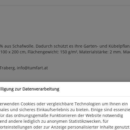
% aus Schafwolle. Dadurch schützt es Ihre Garten- und Kübelpflanz
100 x 200 cm, Flächengewicht: 150 g/m², Materialstärke: 2 mm. Mad
Traberg, info@tumfart.at
illigung zur Datenverarbeitung
verwenden Cookies oder vergleichbare Technologien um Ihnen ein
ales und sicheres Einkaufserlebnis zu bieten. Einige sind essenzie
für das ordnungsgemäße Funktionieren der Website notwendig
end andere lediglich zu anonymen Statistikzwecken, für
rteinstellungen oder zur Anzeige personalisierter Inhalte genutzt