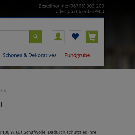
Bestellhotline: (06766) 903-200
oder (06766) 9323-960
Schönes & Dekoratives
Fundgrube
zen!
t
u 100 % aus Schafwolle. Dadurch schützt es Ihre