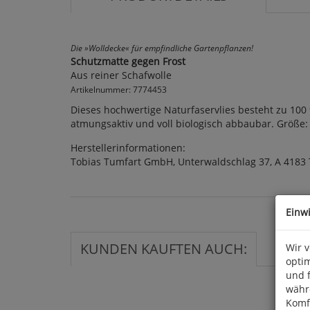
Die »Wolldecke« für empfindliche Gartenpflanzen!
Schutzmatte gegen Frost
Aus reiner Schafwolle
Artikelnummer: 7774453
Dieses hochwertige Naturfaservlies besteht zu 100 
atmungsaktiv und voll biologisch abbaubar. Größe: 
Herstellerinformationen:
Tobias Tumfart GmbH, Unterwaldschlag 37, A 4183 
Einw
KUNDEN KAUFTEN AUCH:
Wir 
optim
und 
währ
Komfo