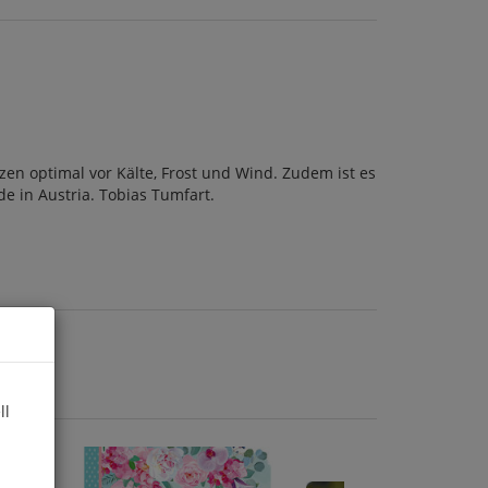
en optimal vor Kälte, Frost und Wind. Zudem ist es
e in Austria. Tobias Tumfart.
ll