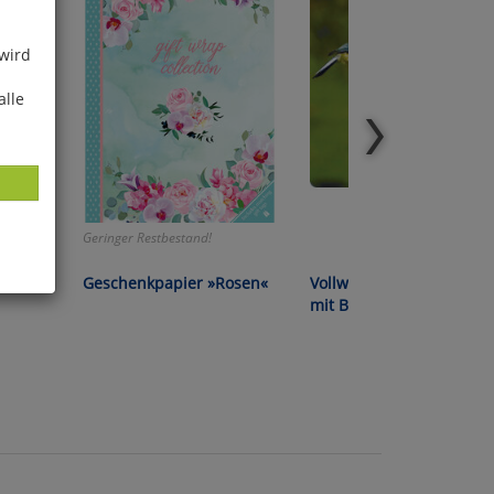
 wird
alle
Geringer Restbestand!
chen -
Geschenkpapier »Rosen«
Vollwert-Energiekuchen
mit Beeren
ies
glich
der