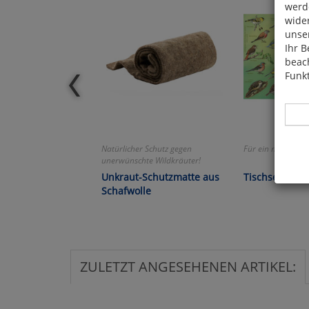
werde
wide
unser
Ihr B
beach
Funkt
Natürlicher Schutz gegen
Für ein munteres 
unerwünschte Wildkräuter!
Unkraut-Schutzmatte aus
Tischset »Gar
Hier 
Schafwolle
Cook
fortg
nicht
Selbs
anpa
ZULETZT ANGESEHENEN ARTIKEL:
Ko