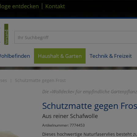
|
loge entdecken
Kontakt
Wohlbefinden
Haushalt & Garten
Technik & Freizeit
rses
Schutzmatte gegen Frost
Die »Wolldecke« für empfindliche Gartenpflan
Schutzmatte gegen Fros
Aus reiner Schafwolle
Artikelnummer: 7774453
Dieses hochwertige Naturfaservlies besteht z