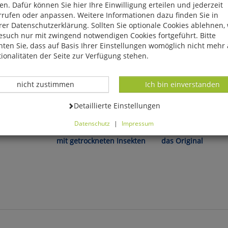
n. Dafür können Sie hier Ihre Einwilligung erteilen und jederzeit
rrufen oder anpassen. Weitere Informationen dazu finden Sie in
er Datenschutzerklärung. Sollten Sie optionale Cookies ablehnen,
esuch nur mit zwingend notwendigen Cookies fortgeführt. Bitte
ten Sie, dass auf Basis Ihrer Einstellungen womöglich nicht mehr 
ionalitäten der Seite zur Verfügung stehen.
Datenverarbeitung -
Datenverarbeitung -
nicht zustimmen
Ich bin einverstanden
Datenverarbeitung -
Detaillierte Einstellungen
Frühstück!
Datenschutz
|
Impressum
tenvögel«
Vollwert-Energiekuchen
Vollwert-Energieku
können Sie alle optionalen Cookies einstellen. Sollten Sie optionale
mit getrockneten Insekten
das Original
ies ablehnen, wird Ihr Besuch nur mit zwingend notwendigen Cook
eführt. Bitte beachten Sie, dass auf Basis Ihrer Einstellungen womö
 mehr alle Funktionalitäten der Seite zur Verfügung stehen.
tverständlich können Sie die Einstellungen jederzeit widerrufen o
ssen.
mfortfunktionen