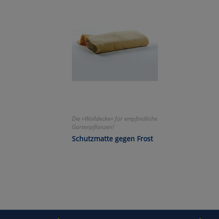
Wa
Pe
Ma
Um
Die »Wolldecke« für empfindliche
Gartenpflanzen!
Schutzmatte gegen Frost