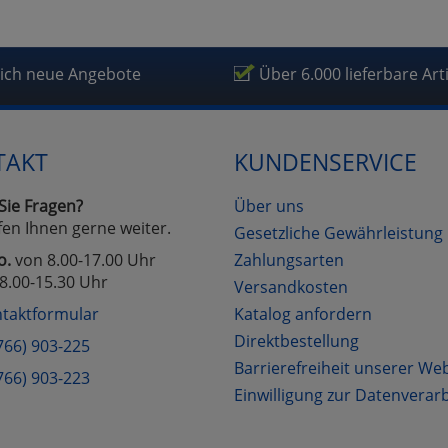
fragetools
lich neue Angebote
Über 6.000 lieferbare Art
Cookies
Cookies
Alle Akzeptieren
Einstellungen speichern
zu Haupptseite Zustimmung D
zurück
TAKT
KUNDENSERVICE
Sie Fragen?
Über uns
fen Ihnen gerne weiter.
Gesetzliche Gewährleistung
o.
von 8.00-17.00 Uhr
Zahlungsarten
8.00-15.30 Uhr
Versandkosten
taktformular
Katalog anfordern
Direktbestellung
766) 903-225
Barrierefreiheit unserer We
766) 903-223
Einwilligung zur Datenverar