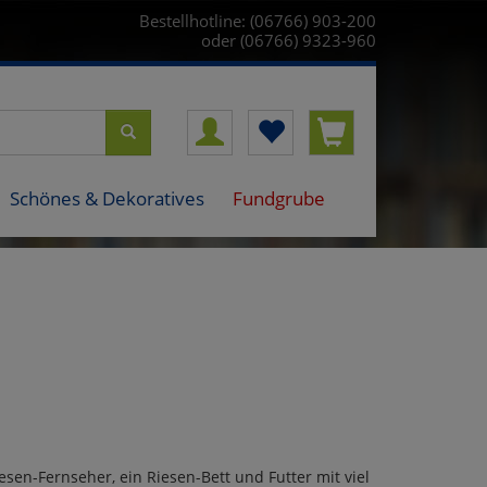
Bestellhotline: (06766) 903-200
oder (06766) 9323-960
Schönes & Dekoratives
Fundgrube
esen-Fernseher, ein Riesen-Bett und Futter mit viel