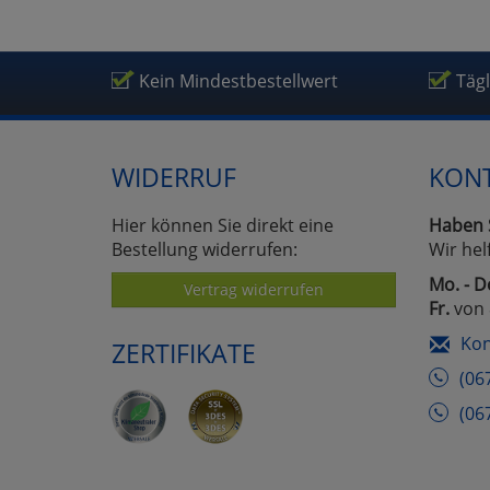
Um
Kein Mindestbestellwert
Täg
WIDERRUF
KON
Hier können Sie direkt eine
Haben 
Bestellung widerrufen:
Wir hel
Mo. - D
Vertrag widerrufen
Fr.
von 
Kon
ZERTIFIKATE
(06
(06