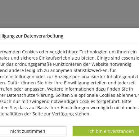
illigung zur Datenverarbeitung
verwenden Cookies oder vergleichbare Technologien um Ihnen ein
ales und sicheres Einkaufserlebnis zu bieten. Einige sind essenzie
: einen Riesen-Fernseher, ein Riesen-Bett und Futter mit viel Soße
für das ordnungsgemäße Funktionieren der Website notwendig
nkie nach einem nächtlichen Streifzug in ein Müllauto, das mit ih
end andere lediglich zu anonymen Statistikzwecken, für
 einem Weg zurück. Dabei trifft er auf ein Mädchen, die rätselhaft
rteinstellungen oder zur Anzeige personalisierter Inhalte genutzt
enteuer und die Reise durch ein Land, in dem beide Fremde sind
n. Dafür können Sie hier Ihre Einwilligung erteilen und jederzeit
und zutiefst bewegend. 2026. 235 S., Format: 13 x 20,4 cm, geb. Pe
rrufen oder anpassen. Weitere Informationen dazu finden Sie in
er Datenschutzerklärung. Sollten Sie optionale Cookies ablehnen,
arkter Str. 28, D 81673 München, produktsicherheit@penguinra
esuch nur mit zwingend notwendigen Cookies fortgeführt. Bitte
ten Sie, dass auf Basis Ihrer Einstellungen womöglich nicht mehr 
ionalitäten der Seite zur Verfügung stehen.
Datenverarbeitung -
Datenverarbeitung -
nicht zustimmen
Ich bin einverstanden