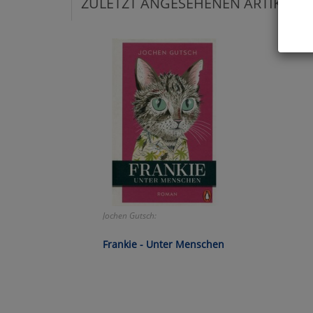
ZULETZT ANGESEHENEN ARTIKEL:
Hier 
Cook
fortg
nicht
Selbs
anpa
Ko
Wa
Jochen Gutsch:
Pe
Frankie - Unter Menschen
Ma