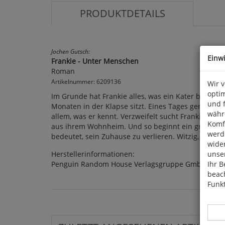
PRODUKTDETAILS
Jochen Gutsch:
Einw
Frankie - Unter Menschen
Roman
Artikelnummer: 6209136
Wir 
optim
Im Grunde hat Frankie alles, was ein Kater braucht
und 
Monaten in der Klapse sitzt. Eines Tages gerät Fra
währ
allem, was er kennt. Verzweifelt sucht Frankie nach
Komfo
aus ihrem Wohnheim. Und so beginnt ein großes Ab
werde
bedeutet, sein Zuhause zu verlieren. Witzig, klug 
wide
Herstellerinformationen:
unser
Penguin Random House Verlagsgruppe GmbH, Neum
Ihr B
beach
Funkt