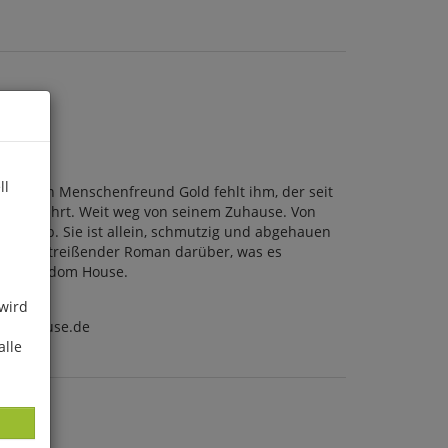
ll
. Nur sein Menschenfreund Gold fehlt ihm, der seit
m davonfährt. Weit weg von seinem Zuhause. Von
e Shattab. Sie ist allein, schmutzig und abgehauen
. Ein mitreißender Roman darüber, was es
nguin Random House.
 wird
ndomhouse.de
alle