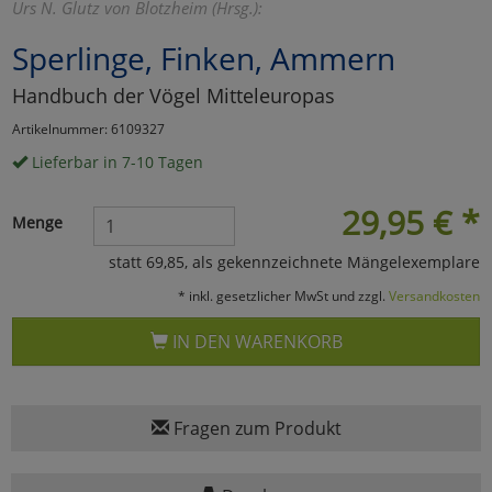
Urs N. Glutz von Blotzheim (Hrsg.):
Marketing
Sperlinge, Finken, Ammern
Handbuch der Vögel Mitteleuropas
Umfragetools
Artikelnummer: 6109327
Lieferbar in 7-10 Tagen
Cookies
Alle Akzeptieren
29,95
€
*
Menge
Cookies
Einstellungen speichern
statt 69,85, als gekennzeichnete Mängelexemplare
zu Haupptseite Zustimmun
zurück
* inkl. gesetzlicher MwSt und zzgl.
Versandkosten
IN DEN WARENKORB
Fragen zum Produkt