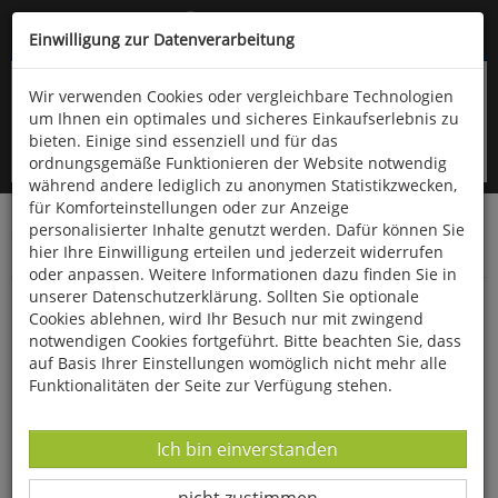
Kompletten Head der Seite überspringen
(06766) 903-200
oder (06766) 9323-960
Einwilligung zur Datenverarbeitung
Wir verwenden Cookies oder vergleichbare Technologien
um Ihnen ein optimales und sicheres Einkaufserlebnis zu
bieten. Einige sind essenziell und für das
ordnungsgemäße Funktionieren der Website notwendig
während andere lediglich zu anonymen Statistikzwecken,
für Komforteinstellungen oder zur Anzeige
personalisierter Inhalte genutzt werden. Dafür können Sie
Startseite
Bücher
Biologie allgemein
hier Ihre Einwilligung erteilen und jederzeit widerrufen
Ökologie & Naturschutz
oder anpassen. Weitere Informationen dazu finden Sie in
unserer Datenschutzerklärung. Sollten Sie optionale
Sperlinge, Finken, Ammern
Cookies ablehnen, wird Ihr Besuch nur mit zwingend
notwendigen Cookies fortgeführt. Bitte beachten Sie, dass
auf Basis Ihrer Einstellungen womöglich nicht mehr alle
Funktionalitäten der Seite zur Verfügung stehen.
Datenverarbeitung -
Ich bin einverstanden
Datenverarbeitung -